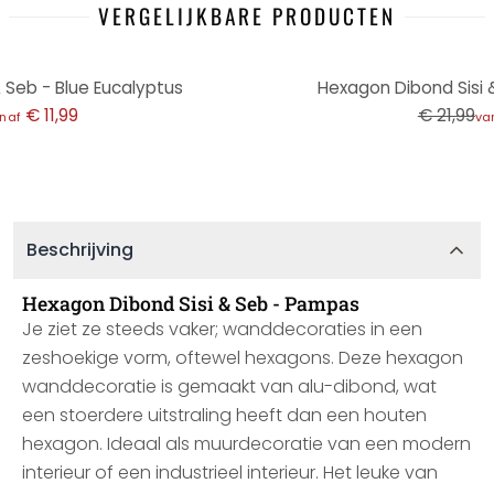
VERGELIJKBARE PRODUCTEN
-45%
 Seb - Blue Eucalyptus
Hexagon Dibond Sisi 
€ 11,99
€ 21,99
naf
va
Beschrijving
Hexagon Dibond Sisi & Seb - Pampas
Je ziet ze steeds vaker; wanddecoraties in een
zeshoekige vorm, oftewel hexagons. Deze hexagon
wanddecoratie is gemaakt van alu-dibond, wat
een stoerdere uitstraling heeft dan een houten
hexagon. Ideaal als muurdecoratie van een modern
interieur of een industrieel interieur. Het leuke van