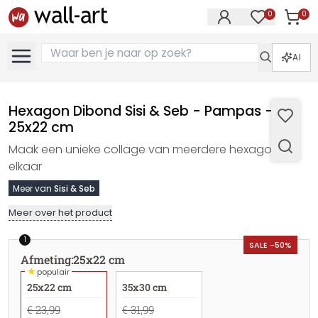
0
0
Artike
Artikelen in 
AI
Hexagon Dibond Sisi & Seb - Pampas -
25x22 cm
Maak een unieke collage van meerdere hexagons bij
elkaar
Meer van
Sisi & Seb
Meer over het product
1
SALE -50%
Afmeting
:
25x22 cm
★
populair
25x22 cm
35x30 cm
€ 23,99
€ 31,99