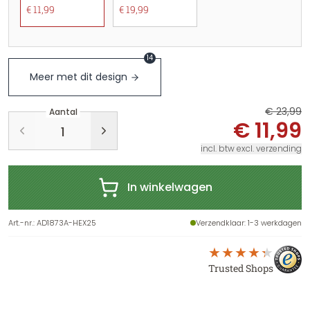
€ 11,99
€ 19,99
14
Meer met dit design
€ 23,99
Aantal
€ 11,99
incl. btw excl. verzending
In winkelwagen
Art.-nr.
:
AD1873A-HEX25
Verzendklaar
: 1-3 werkdagen
Trusted Shops