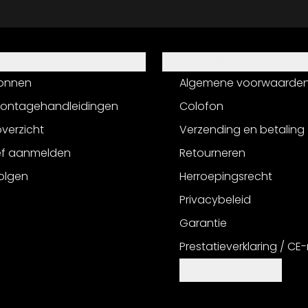
Informatie
onnen
Algemene voorwaarde
montagehandleidingen
Colofon
verzicht
Verzending en betaling
ef aanmelden
Retourneren
olgen
Herroepingsrecht
Privacybeleid
Garantie
Prestatieverklaring / CE
Cookie-instellingen