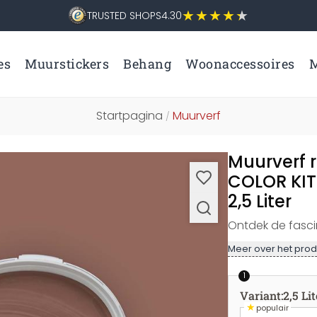
TRUSTED SHOPS
4.30
es
Muurstickers
Behang
Woonaccessoires
M
Startpagina
Muurverf
/
Muurverf r
COLOR KIT
2,5 Liter
Ontdek de fasci
Meer over het prod
1
Variant
:
2,5 Lit
★
populair