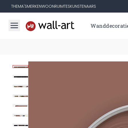
THEMA'S
MERKEN
WOONRUIMTES
KUNSTENAARS
Wanddecorati