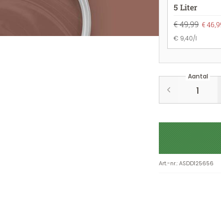
5 Liter
€ 49,99
€ 46,9
€ 9,40/l
Aantal
Art.-nr.
:
ASDD125656