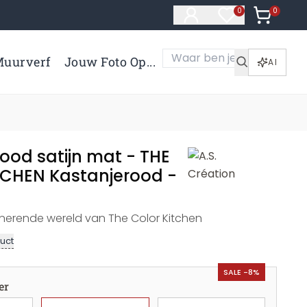
0
Artikelen 
0
Artikelen in verl
uurverf
Jouw Foto Op...
AI
ood satijn mat - THE
CHEN Kastanjerood -
nerende wereld van The Color Kitchen
uct
SALE -8%
er