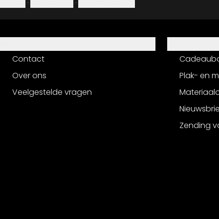
Colofon
·
Privacybeleid
·
Herroepingsrecht
Hulp
Service
Contact
Cadeaub
Over ons
Plak- en 
Veelgestelde vragen
Materiaalo
Nieuwsbri
Zending v