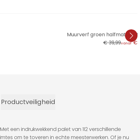
Muurverf groen halfmat - T
€ 39,99
€ 
vanaf
Productveiligheid
 Met een indrukwekkend palet van 112 verschillende
uimtes om te toveren in echte meesterwerken. Of je nu