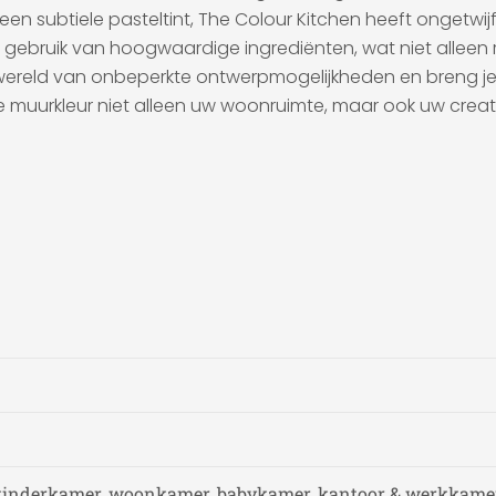
n subtiele pasteltint, The Colour Kitchen heeft ongetwijfe
 gebruik van hoogwaardige ingrediënten, wat niet alleen 
 wereld van onbeperkte ontwerpmogelijkheden en breng je m
ke muurkleur niet alleen uw woonruimte, maar ook uw creat
kinderkamer, woonkamer, babykamer, kantoor & werkkamer