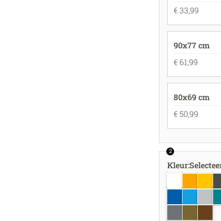
€ 33,99
90x77 cm
€ 61,99
80x69 cm
€ 50,99
2
Kleur
:
Selectee
wit
goudgeel
geel
do
azuurblauw
felblauw
lichtgr
tu
zilver
goud
koper