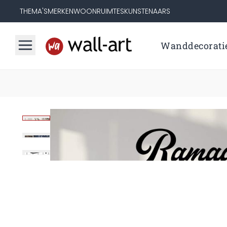
THEMA'S
MERKEN
WOONRUIMTES
KUNSTENAARS
Wanddecorati