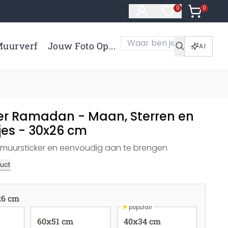
0
Artikelen 
0
Artikelen in verl
uurverf
Jouw Foto Op...
AI
er Ramadan - Maan, Sterren en
jes - 30x26 cm
t muursticker en eenvoudig aan te brengen
uct
26 cm
★
populair
60x51 cm
40x34 cm