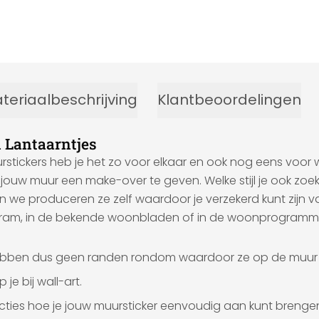
teriaalbeschrijving
Klantbeoordelingen
 Lantaarntjes
stickers heb je het zo voor elkaar en ook nog eens voor w
 jouw muur een make-over te geven. Welke stijl je ook zoekt
en we produceren ze zelf waardoor je verzekerd kunt zijn v
agram, in de bekende woonbladen of in de woonprogramma'
hebben dus geen randen rondom waardoor ze op de muur li
 je bij wall-art.
ructies hoe je jouw muursticker eenvoudig aan kunt brenge