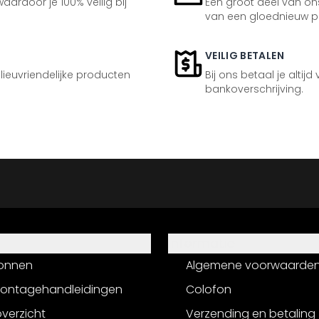
aardoor je 100% veilig bij
Een groot deel van ons
van een gloednieuw p
VEILIG BETALEN
ilieuvriendelijke producten
Bij ons betaal je altijd
bankoverschrijving.
Informatie
onnen
Algemene voorwaarde
montagehandleidingen
Colofon
verzicht
Verzending en betaling