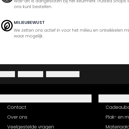
Wall-art is aangesloten bij het keurmerk Trusted Shops w
ons kunt bestellen.
MILIEUBEWUST
We zetten ons actief in voor het milieu en ontwikkelen m
waar mogelijk.
Colofon
·
Privacybeleid
·
Herroepingsrecht
Hulp
Service
Contact
Cadeaub
Over ons
Plak- en 
Veelgestelde vragen
Materiaalo