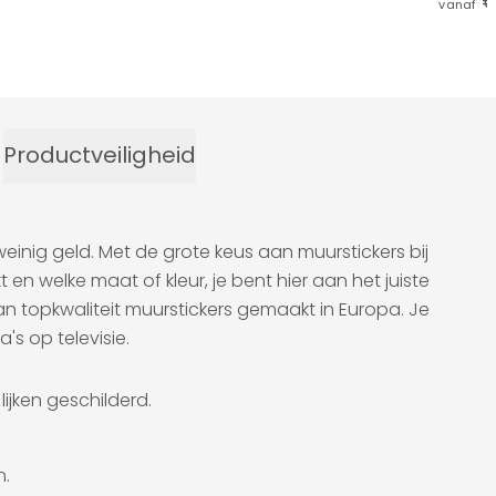
€
vanaf
Productveiligheid
einig geld. Met de grote keus aan muurstickers bij
 en welke maat of kleur, je bent hier aan het juiste
an topkwaliteit muurstickers gemaakt in Europa. Je
s op televisie.
jken geschilderd.
n.