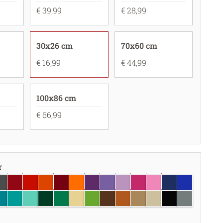
€ 39,99
€ 28,99
30x26 cm
70x60 cm
€ 16,99
€ 44,99
100x86 cm
€ 66,99
r
nkergrijs
donkerrood
rood
oranje
wijnrood
lichtoranje
paars
Lavendel
lila
roze
lichtroze
donkerblauw
blauw
ijs
rquoise
lichtturquoise
Mint
donkergroen
groen
Crème
appelgroen
bruin
hazelnootbruin
lichtbruin
Beige
zwart
grijs