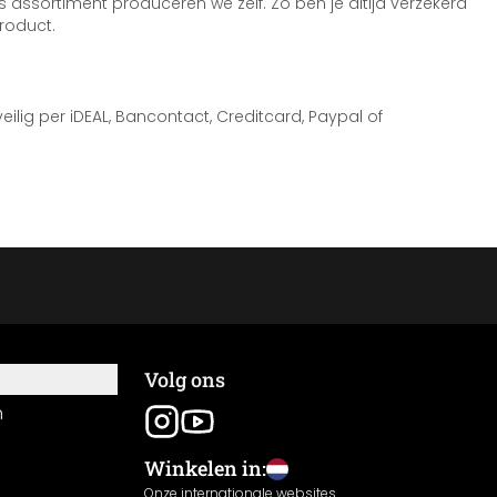
 assortiment produceren we zelf. Zo ben je altijd verzekerd
roduct.
 veilig per iDEAL, Bancontact, Creditcard, Paypal of
Volg ons
n
Winkelen in:
Onze internationale websites