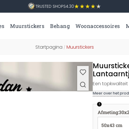
TRUSTED SHOPS
4.30
es
Muurstickers
Behang
Woonaccessoires
M
Startpagina
Muurstickers
/
Muurstick
Lantaarnt
Een topkwalitei
Meer over het prod
1
Afmeting
:
30x
50x43 cm