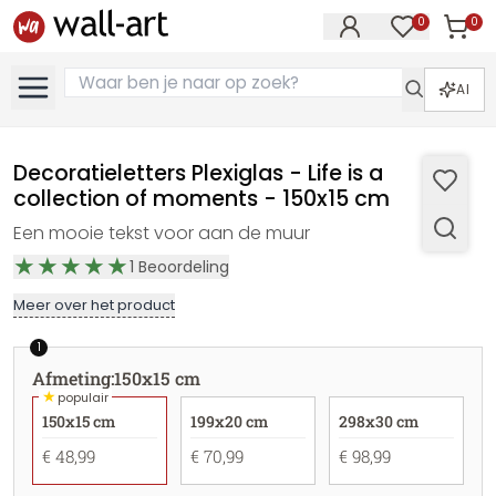
0
0
Artike
Artikelen in 
AI
Decoratieletters Plexiglas - Life is a
collection of moments - 150x15 cm
Een mooie tekst voor aan de muur
1
Beoordeling
Meer over het product
1
Afmeting
:
150x15 cm
★
populair
150x15 cm
199x20 cm
298x30 cm
€ 48,99
€ 70,99
€ 98,99