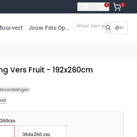
0
Artikelen 
0
Artikelen in verl
uurverf
Jouw Foto Op...
AI
g Vers Fruit - 192x260cm
Beoordelingen
uct
x260cm
384x260 cm