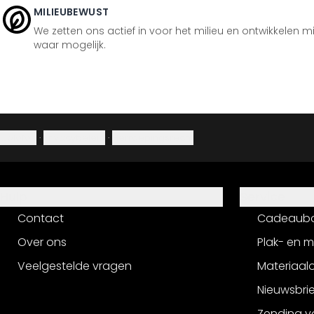
MILIEUBEWUST
We zetten ons actief in voor het milieu en ontwikkelen m
waar mogelijk.
Colofon
·
Privacybeleid
·
Herroepingsrecht
Hulp
Service
Contact
Cadeaub
Over ons
Plak- en 
Veelgestelde vragen
Materiaalo
Nieuwsbri
Zending v