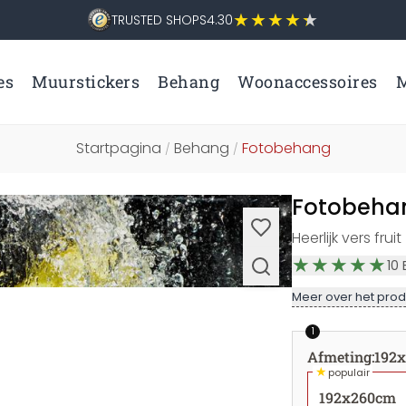
TRUSTED SHOPS
4.30
es
Muurstickers
Behang
Woonaccessoires
M
Startpagina
Behang
Fotobehang
/
/
Fotobehan
Heerlijk vers fruit
10
Meer over het prod
1
Afmeting
:
192
★
populair
192x260cm