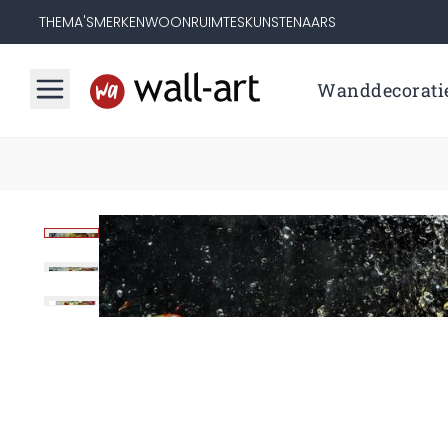
THEMA'S
MERKEN
WOONRUIMTES
KUNSTENAARS
Wanddecorati