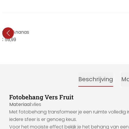
erijen Ananas
€ 59,99
Beschrijving
Ma
Fotobehang Vers Fruit
Materiaal:
vlies
Met fotobehang transformeer je een ruimte volledig in
iedere sfeer is er genoeg keus.
Voor het mooiste effect bekijk je het behang van een g