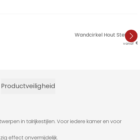
Wandcirkel Hout Steiger na
€ 
vanaf
Productveiligheid
rpen in talrijkestijlen. Voor iedere kamer en voor
ig effect onvermijdelijk.