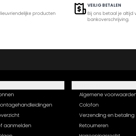
VEILIG BETALEN
ilieuvriendelijke producten
Bij ons betaal je altijd
bankoverschrijving.
Informatie
onnen
Algemene voorwaarde
montagehandleidingen
Colofon
verzicht
Verzending en betaling
ef aanmelden
Retourneren
olgen
Herroepingsrecht