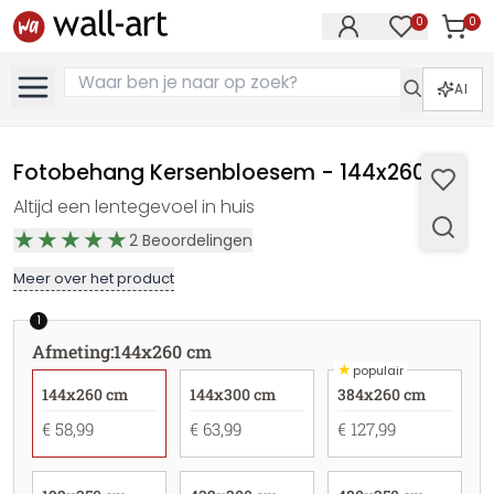
0
0
Artike
Artikelen in 
AI
Fotobehang Kersenbloesem - 144x260 cm
Altijd een lentegevoel in huis
2
Beoordelingen
Meer over het product
1
Afmeting
:
144x260 cm
★
populair
144x260 cm
144x300 cm
384x260 cm
€ 58,99
€ 63,99
€ 127,99