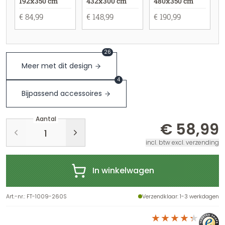
192x350 cm
432x300 cm
480x350 cm
€ 84,99
€ 148,99
€ 190,99
26
Meer met dit design
4
Bijpassend accessoires
Aantal
€ 58,99
incl. btw excl. verzending
In winkelwagen
Art.-nr.
:
FT-1009-260S
Verzendklaar
: 1-3 werkdagen