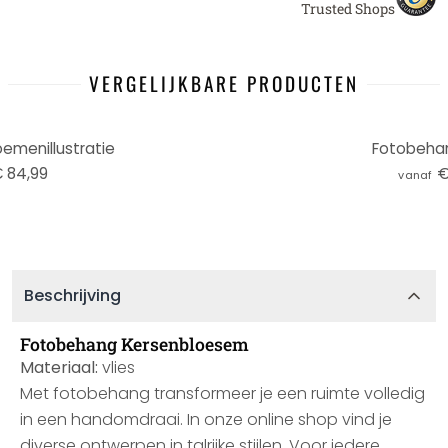
Trusted Shops
VERGELIJKBARE PRODUCTEN
emenillustratie
Fotobehan
 84,99
€
vanaf
Beschrijving
Fotobehang Kersenbloesem
Materiaal:
vlies
Met fotobehang transformeer je een ruimte volledig
in een handomdraai. In onze online shop vind je
diverse ontwerpen in talrijke stijlen. Voor iedere