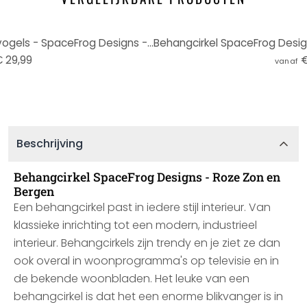
Behangcirkel Vliegende kraanvogels - SpaceFrog Designs - vliesbehang/zelfklevend vliesbehang
 29,99
€
vanaf
Beschrijving
Behangcirkel SpaceFrog Designs - Roze Zon en
Bergen
Een behangcirkel past in iedere stijl interieur. Van
klassieke inrichting tot een modern, industrieel
interieur. Behangcirkels zijn trendy en je ziet ze dan
ook overal in woonprogramma's op televisie en in
de bekende woonbladen. Het leuke van een
behangcirkel is dat het een enorme blikvanger is in