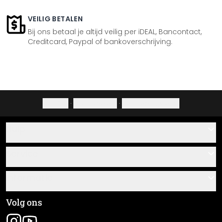
VEILIG BETALEN
Bij ons betaal je altijd veilig per iDEAL, Bancontact,
Creditcard, Paypal of bankoverschrijving.
Colofon
·
Privacybeleid
·
Herroepingsrecht
Hulp
Contact
Service
Over ons
Cadeaubonnen
Informatie
Veelgestelde vragen
Plak- en montagehandleidingen
Algemene voorwaarden
Volg ons
Materiaaloverzicht
Colofon