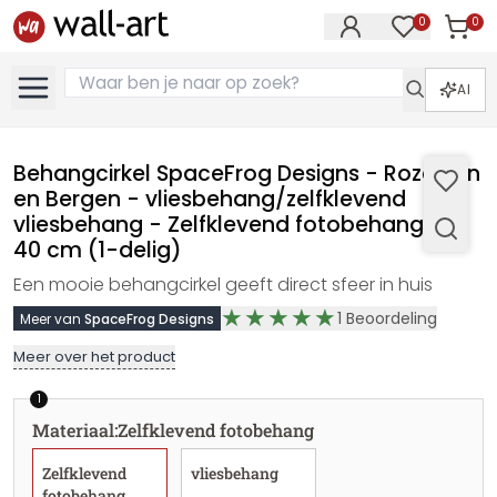
0
0
Artike
Artikelen in 
AI
Behangcirkel SpaceFrog Designs - Roze Zon
en Bergen - vliesbehang/zelfklevend
vliesbehang - Zelfklevend fotobehang, Ø
40 cm (1-delig)
Een mooie behangcirkel geeft direct sfeer in huis
1
Beoordeling
Meer van
SpaceFrog Designs
Meer over het product
1
Materiaal
:
Zelfklevend fotobehang
Zelfklevend
vliesbehang
fotobehang