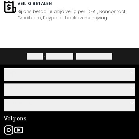
VEILIG BETALEN
Bij ons betaal je altijd veilig per iDEAL, Bancontact,
Creditcard, Paypal of bankoverschrijving.
Colofon
·
Privacybeleid
·
Herroepingsrecht
Hulp
Contact
Service
Over ons
Cadeaubonnen
Informatie
Veelgestelde vragen
Plak- en montagehandleidingen
Algemene voorwaarden
Volg ons
Materiaaloverzicht
Colofon
Nieuwsbrief aanmelden
Verzending en betaling