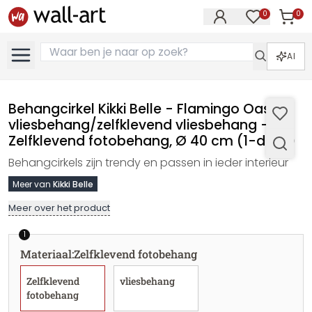
0
0
Artike
Artikelen in 
AI
Behangcirkel Kikki Belle - Flamingo Oase -
vliesbehang/zelfklevend vliesbehang -
Zelfklevend fotobehang, Ø 40 cm (1-delig)
Behangcirkels zijn trendy en passen in ieder interieur
Meer van
Kikki Belle
Meer over het product
1
Materiaal
:
Zelfklevend fotobehang
Zelfklevend
vliesbehang
fotobehang