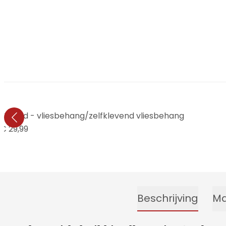
he World - vliesbehang/zelfklevend vliesbehang
€ 29,99
Beschrijving
Ma