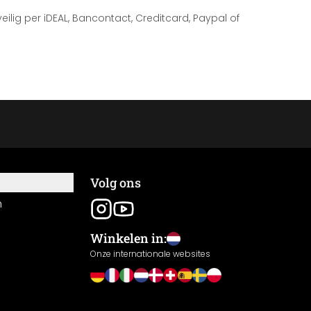
 veilig per iDEAL, Bancontact, Creditcard, Paypal of
Volg ons
n
Winkelen in:
Onze internationale websites