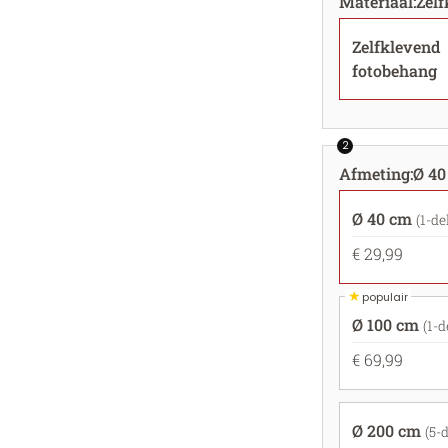
Materiaal
:
Zel
Zelfklevend
fotobehang
2
Afmeting
:
Ø 40
Ø 40 cm
(1-de
€ 29,99
★
populair
Ø 100 cm
(1-d
€ 69,99
Ø 200 cm
(5-d