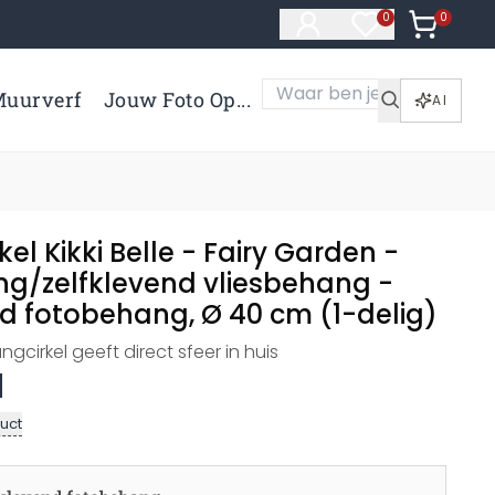
0
Artikelen 
0
Artikelen in verl
uurverf
Jouw Foto Op...
AI
el Kikki Belle - Fairy Garden -
ng/zelfklevend vliesbehang -
nd fotobehang, Ø 40 cm (1-delig)
cirkel geeft direct sfeer in huis
uct