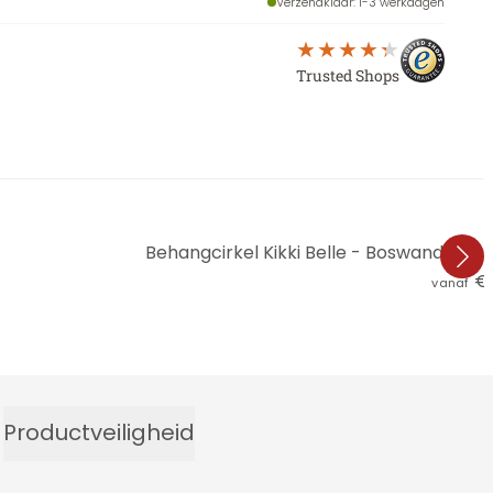
Verzendklaar
: 1-3 werkdagen
Trusted Shops
Behangcirkel Kikki Belle - Boswandeling
€ 
vanaf
Productveiligheid