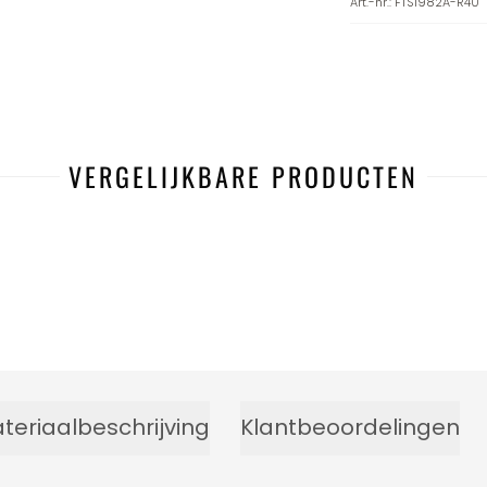
Art.-nr.
:
FTS1982A-R40
VERGELIJKBARE PRODUCTEN
teriaalbeschrijving
Klantbeoordelingen