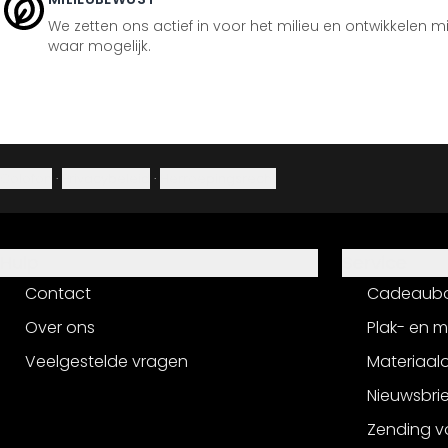
We zetten ons actief in voor het milieu en ontwikkelen m
waar mogelijk.
Colofon
·
Privacybeleid
·
Herroepingsrecht
Hulp
Service
Contact
Cadeaub
Over ons
Plak- en 
Veelgestelde vragen
Materiaalo
Nieuwsbri
Zending v