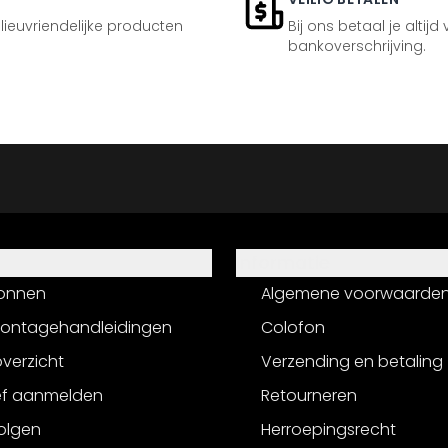
ilieuvriendelijke producten
Bij ons betaal je altijd
bankoverschrijving.
Informatie
onnen
Algemene voorwaarde
montagehandleidingen
Colofon
verzicht
Verzending en betaling
ef aanmelden
Retourneren
olgen
Herroepingsrecht