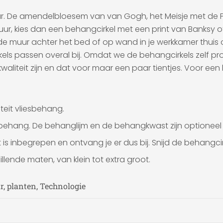
eur. De amendelbloesem van van Gogh, het Meisje met de P
r, kies dan een behangcirkel met een print van Banksy o
 muur achter het bed of op wand in je werkkamer thuis of 
irkels passen overal bij. Omdat we de behangcirkels zelf pro
waliteit zijn en dat voor maar een paar tientjes. Voor e
teit vliesbehang.
esbehang. De behanglijm en de behangkwast zijn optioneel b
is inbegrepen en ontvang je er dus bij. Snijd de behangci
llende maten, van klein tot extra groot.
r, planten, Technologie