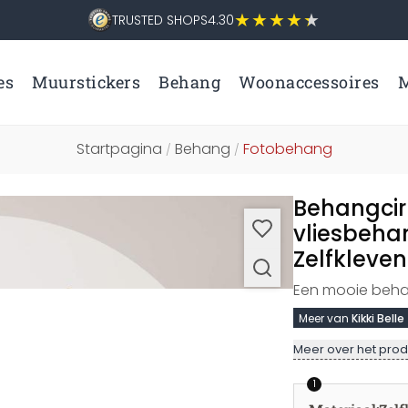
TRUSTED SHOPS
4.30
es
Muurstickers
Behang
Woonaccessoires
M
Startpagina
Behang
Fotobehang
/
/
Behangcirk
vliesbeha
Zelfkleve
Een mooie behang
Meer van
Kikki Belle
Meer over het prod
1