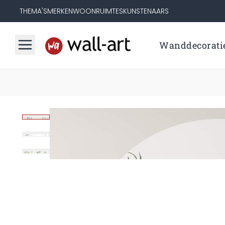
THEMA'S
MERKEN
WOONRUIMTES
KUNSTENAARS
Wanddecorati