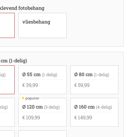
fklevend fotobehang
vliesbehang
 cm (1-delig)
Ø 55 cm
Ø 80 cm
lig)
(1-delig)
(1-delig)
€ 39,99
€ 59,99
★
populair
Ø 120 cm
Ø 160 cm
elig)
(3-delig)
(4-delig)
€ 109,99
€ 149,99