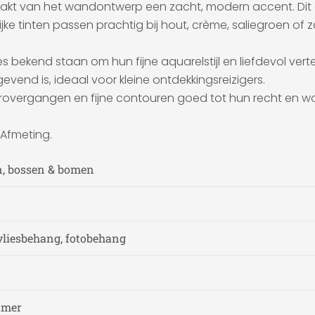
aakt van het wandontwerp een zacht, modern accent. Dit c
rlijke tinten passen prachtig bij hout, crème, saliegroen 
traties bekend staan om hun fijne aquarelstijl en liefdevol 
evend is, ideaal voor kleine ontdekkingsreizigers.
urovergangen en fijne contouren goed tot hun recht en 
 Afmeting.
n, bossen & bomen
vliesbehang, fotobehang
amer