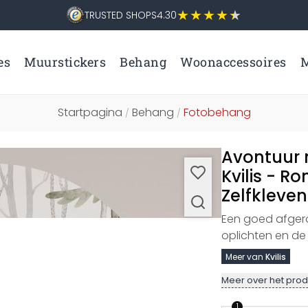
TRUSTED SHOPS
4.30
es
Muurstickers
Behang
Woonaccessoires
M
Startpagina
Behang
Fotobehang
/
/
Avontuur 
Kvilis - R
Zelfkleve
Een goed afger
oplichten en de 
Meer van
Kvilis
Meer over het prod
1