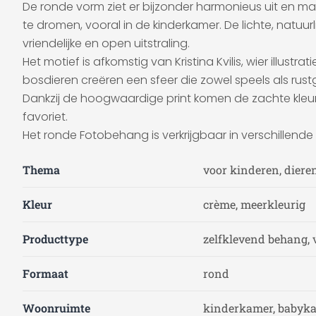
De ronde vorm ziet er bijzonder harmonieus uit en m
te dromen, vooral in de kinderkamer. De lichte, natuu
vriendelijke en open uitstraling.
Het motief is afkomstig van Kristina Kvilis, wier illus
bosdieren creëren een sfeer die zowel speels als rustg
Dankzij de hoogwaardige print komen de zachte kle
favoriet.
Het ronde Fotobehang is verkrijgbaar in verschillende
Thema
voor kinderen, diere
Kleur
crème, meerkleurig
Producttype
zelfklevend behang, 
Formaat
rond
Woonruimte
kinderkamer, babyk