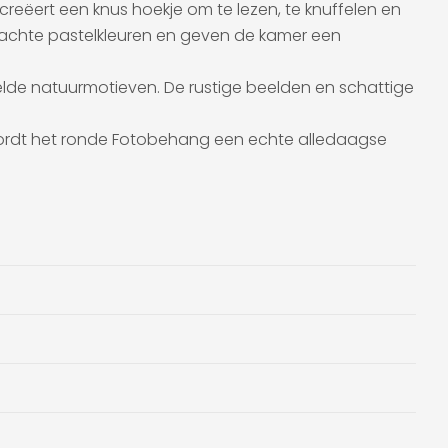
reëert een knus hoekje om te lezen, te knuffelen en
of zachte pastelkleuren en geven de kamer een
vertelde natuurmotieven. De rustige beelden en schattige
wordt het ronde Fotobehang een echte alledaagse