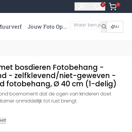
0
Artikelen 
0
Artikelen in verl
uurverf
Jouw Foto Op...
AI
met bosdieren Fotobehang -
ond - zelfklevend/niet-geweven -
nd fotobehang, Ø 40 cm (1-delig)
ond bosmoment dat de ogen van kinderen doet
kamer onmiddellijk tot rust brengt.
uct