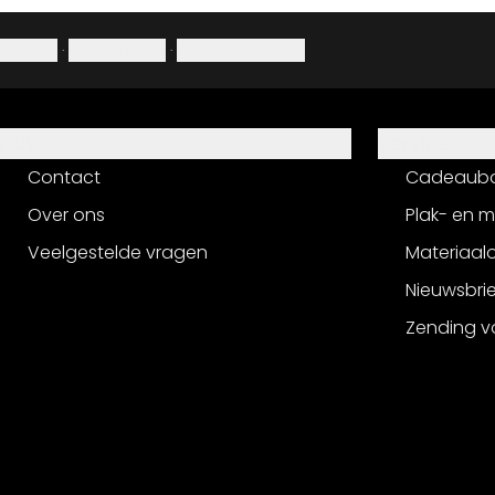
Colofon
·
Privacybeleid
·
Herroepingsrecht
Hulp
Service
Contact
Cadeaub
Over ons
Plak- en 
Veelgestelde vragen
Materiaalo
Nieuwsbri
Zending v