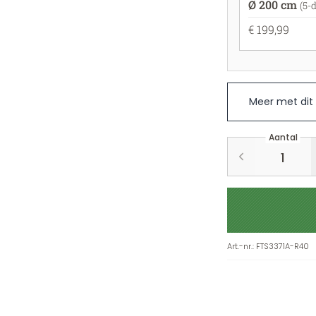
Ø 200 cm
(5-d
€ 199,99
Meer met dit
Aantal
Art.-nr.
:
FTS3371A-R40