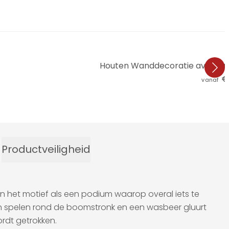
Houten Wanddecoratie avontuur 
€ 
vanaf
Productveiligheid
n het motief als een podium waarop overal iets te
en spelen rond de boomstronk en een wasbeer gluurt
ordt getrokken.