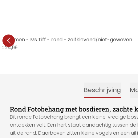
bloemen - Ms Tiff - rond - zelfklevend/niet-geweven
€ 24,99
Beschrijving
Ma
Rond Fotobehang met bosdieren, zachte k
Dit ronde Fotobehang brengt een kleine, vredige bos
ontdekken valt. Een hert staat aandachtig tussen de
uit de rand. Daarboven zitten kleine vogels en een ui