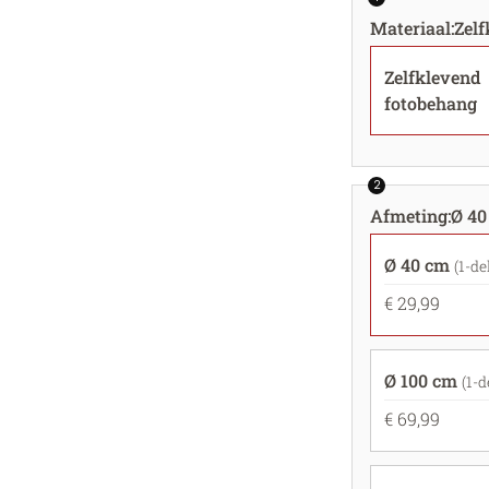
Materiaal
:
Zel
Zelfklevend
fotobehang
2
Afmeting
:
Ø 40
Ø 40 cm
(1-de
€ 29,99
Ø 100 cm
(1-d
€ 69,99