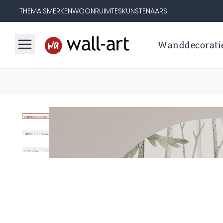
THEMA'S
MERKEN
WOONRUIMTES
KUNSTENAARS
Wanddecorati