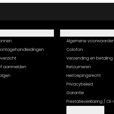
Informatie
onnen
Algemene voorwaarde
montagehandleidingen
Colofon
verzicht
Verzending en betaling
ef aanmelden
Retourneren
olgen
Herroepingsrecht
Privacybeleid
Garantie
Prestatieverklaring / CE
Cookie-instellingen