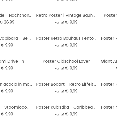
Poster Marunde - Nachthond (2018)
Retro Poster | Vintage Bauhaus Dessau Architectuur - Blursbyai
Poster
€ 28,99
€ 9,99
vanaf
Poster Retro Capibara - Be Capy
Poster Retro Bauhaus Tentoonstelling 1923 - Retrodrome
€ 9,99
€ 9,99
vanaf
-70%
ami Drive-In
Poster Oldschool Lover
€ 9,99
€ 9,99
vanaf
Poster Tak van acacia in mokkakleuren - Anijsillustratie
Poster Bodart - Retro Eiffeltoren
€ 9,99
€ 9,99
vanaf
Poster Winter - Stoomlocomotief in een besneeuwd bos - Melloi Art Prints
Poster Kubistika - Caribbean Night
€ 9,99
€ 9,99
vanaf