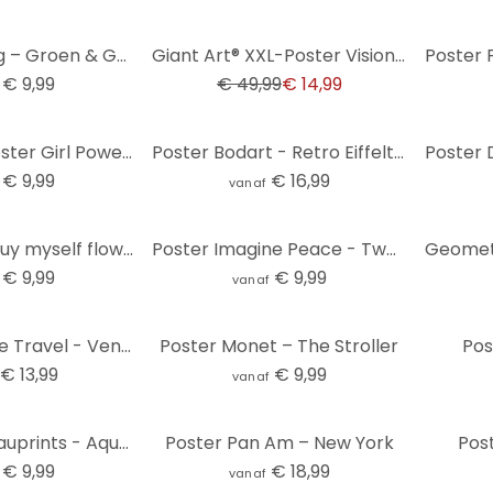
-70%
Poster Dewing – Groen & Goud
Giant Art® XXL-Poster Visions of Marilyn - 175x115 cm
€ 9,99
€ 49,99
€ 14,99
Typografie Poster Girl Power Retro Belettering Paars
Poster Bodart - Retro Eiffeltoren
€ 9,99
€ 16,99
vanaf
Poster I can buy myself flowers
Poster Imagine Peace - Twee voor vrede en hoop - Retrodroom
€ 9,99
€ 9,99
vanaf
Poster Vintage Travel - Venetië
Poster Monet – The Stroller
Pos
€ 13,99
€ 9,99
vanaf
Poster Nouveauprints - Aqua Squares
Poster Pan Am – New York
Pos
€ 9,99
€ 18,99
vanaf