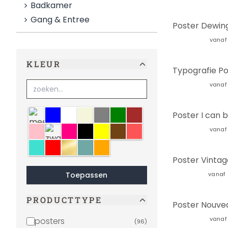
Badkamer
Gang & Entree
vanaf
KLEUR
vanaf
meerkleurig
blauw
wit
Beige
grijs
groen
bruin
lichtroze
zwart-wit
roze
zwart
geel
Sepia
crème
vanaf
turquoise
rood
goud
Mint
oranje
Toepassen
vanaf
PRODUCTTYPE
vanaf
posters
(
96
)