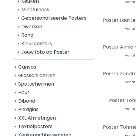
Keuken
vanaf
Mindfulness
Gepersonaliseerde Posters
Diversen
vanaf
Rond
Kleurposters
Jouw foto op Poster
vanaf
Canvas
Glasschilderijen
vanaf
Spatschermen
Hout
Poster Toh
Dibond
Plexiglas
vanaf
XXL Afmetingen
Textielposters
Poster Tohmé -
Keukenachterwanden
vanaf