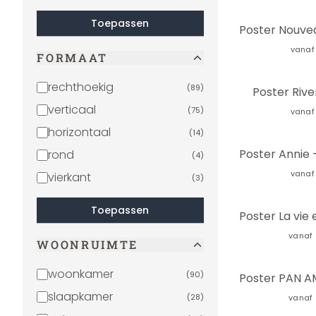
Toepassen
vanaf
FORMAAT
rechthoekig
(
89
)
Poster Rive
verticaal
(
75
)
vanaf
horizontaal
(
14
)
rond
(
4
)
vanaf
vierkant
(
3
)
Toepassen
vanaf
WOONRUIMTE
woonkamer
(
90
)
slaapkamer
(
28
)
vanaf