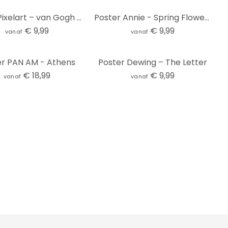
Poster Pixelart – van Gogh – zelfportret
Poster Annie - Spring Flowers
€ 9,99
€ 9,99
vanaf
vanaf
er PAN AM - Athens
Poster Dewing – The Letter
€ 18,99
€ 9,99
vanaf
vanaf