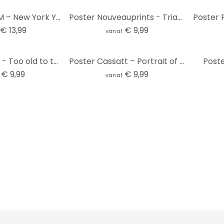
Poster PAN AM – New York Yellow Taxi Cab
Poster Nouveauprints - Triangles
€ 13,99
€ 9,99
vanaf
Poster Schlipf - Too old to travel
Poster Cassatt – Portrait of a girl
Post
€ 9,99
€ 9,99
vanaf