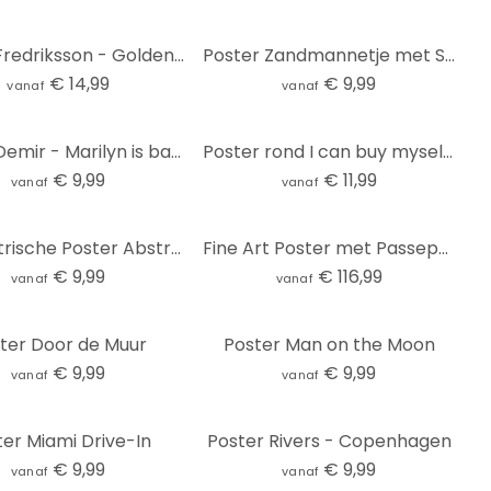
Poster Fredriksson - Golden Geometry
Poster Zandmannetje met Skateboard
€ 14,99
€ 9,99
vanaf
vanaf
Poster Demir - Marilyn is back
Poster rond I can buy myself flowers
€ 9,99
€ 11,99
vanaf
vanaf
Geometrische Poster Abstracte Halve Cirkels in Zacht Beige - Bloomery Decor
Fine Art Poster met Passepartout Marunde - Nachthond (2018)
€ 9,99
€ 116,99
vanaf
vanaf
ter Door de Muur
Poster Man on the Moon
€ 9,99
€ 9,99
vanaf
vanaf
ter Miami Drive-In
Poster Rivers - Copenhagen
€ 9,99
€ 9,99
vanaf
vanaf