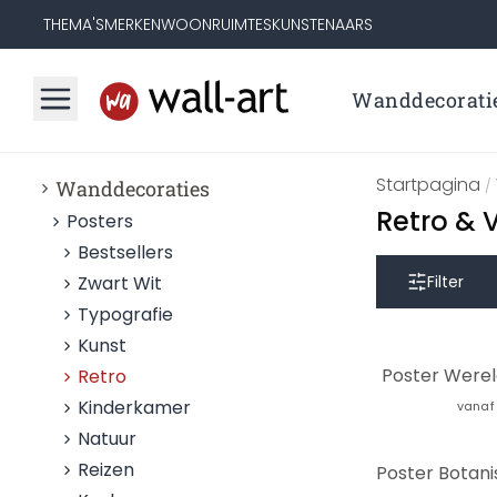
THEMA'S
MERKEN
WOONRUIMTES
KUNSTENAARS
Wanddecorati
Startpagina
Wanddecoraties
/
Retro & V
Posters
Bestsellers
Zwart Wit
Filter
Typografie
Kunst
Poster Werel
Retro
Kinderkamer
vanaf
Natuur
Reizen