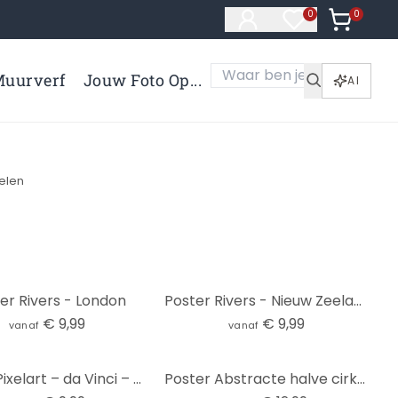
0
Artikelen 
0
Artikelen in verl
uurverf
Jouw Foto Op...
AI
kelen
er Rivers - London
Poster Rivers - Nieuw Zeeland
€ 9,99
€ 9,99
vanaf
vanaf
Poster Pixelart – da Vinci – Mona Lisa
Poster Abstracte halve cirkels in warme natuurlijke kleuren - Bre - Vierkant