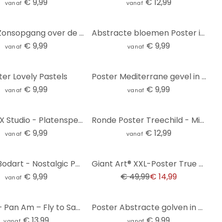
€ 9,99
€ 12,99
vanaf
vanaf
Poster Zonsopgang over de Pagode | Vintage Art Japan - Roze
Abstracte bloemen Poster in retrostijl - Treechild
€ 9,99
€ 9,99
vanaf
vanaf
ter Lovely Pastels
Poster Mediterrane gevel in Lissabon | Vintage deur - Zwart
€ 9,99
€ 9,99
vanaf
vanaf
Poster 1X Studio - Platenspeler
Ronde Poster Treechild - Mickey als Astronaut
€ 9,99
€ 12,99
vanaf
vanaf
-70%
Poster Bodart - Nostalgic Photography
Giant Art® XXL-Poster True Romance - 115x175 cm
€ 9,99
€ 49,99
€ 14,99
vanaf
Poster – Pan Am – Fly to San Francisco
Poster Abstracte golven in perzikkleur - Bloom
€ 13,99
€ 9,99
vanaf
vanaf