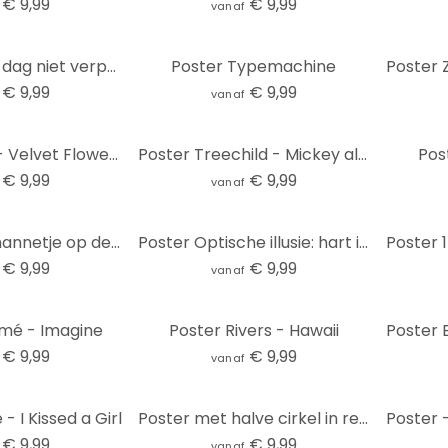
€ 9,99
€ 9,99
vanaf
Poster Laat je dag niet verpesten door idioten | Motiverende slogan - Prints by Ayleen
Poster Typemachine
€ 9,99
€ 9,99
vanaf
Poster Annie - Velvet Flowers
Poster Treechild - Mickey als Astronaut
Pos
€ 9,99
€ 9,99
vanaf
Poster Zandmannetje op de Fiets
Poster Optische illusie: hart in pixelstijl - Kerr-Dineen
€ 9,99
€ 9,99
vanaf
mé - Imagine
Poster Rivers - Hawaii
€ 9,99
€ 9,99
vanaf
 I Kissed a Girl
Poster met halve cirkel in retrostijl - Bloomery Decor
€ 9,99
€ 9,99
vanaf