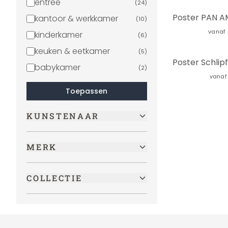
entree
(
24
)
kantoor & werkkamer
(
10
)
vanaf
kinderkamer
(
6
)
keuken & eetkamer
(
5
)
babykamer
(
2
)
vanaf
Toepassen
KUNSTENAAR
MERK
COLLECTIE