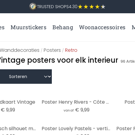
TRUSTED SHOPS
4.30
es
Muurstickers
Behang
Woonaccessoires
M
Wanddecoraties
Posters
Retro
/
/
intage posters voor elk interieur
96
Arti
dkaart Vintage
Poster Henry Rivers - Côte d'Azur
Post
€ 9,99
€ 9,99
vanaf
Poster Botanisch silhouet met artistieke geometrie - Costa
Poster Lovely Pastels - verticaal