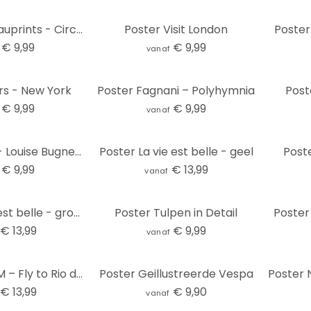
Poster Nouveauprints - Circles and Triangles
Poster Visit London
Poster
€ 9,99
€ 9,99
vanaf
rs - New York
Poster Fagnani – Polyhymnia
Post
€ 9,99
€ 9,99
vanaf
Poster Annie - Louise Bugnet Rose
Poster La vie est belle - geel
Post
€ 9,99
€ 13,99
vanaf
Poster La vie est belle - groen
Poster Tulpen in Detail
Poster 
€ 13,99
€ 9,99
vanaf
Poster PAN AM – Fly to Rio de Janeiro
Poster Geillustreerde Vespa
€ 13,99
€ 9,90
vanaf