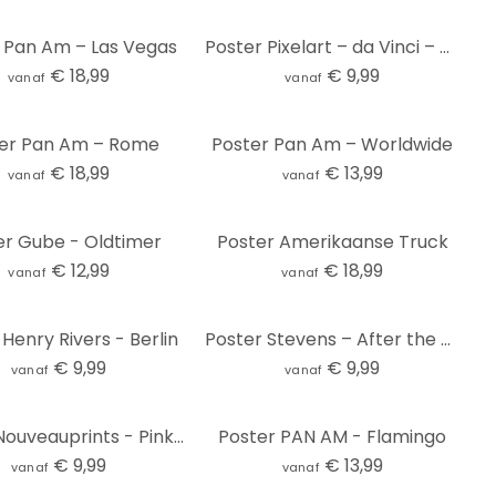
 Pan Am – Las Vegas
Poster Pixelart – da Vinci – De dame…
€ 18,99
€ 9,99
vanaf
vanaf
er Pan Am – Rome
Poster Pan Am – Worldwide
€ 18,99
€ 13,99
vanaf
vanaf
er Gube - Oldtimer
Poster Amerikaanse Truck
€ 12,99
€ 18,99
vanaf
vanaf
Henry Rivers - Berlin
Poster Stevens – After the Ball
€ 9,99
€ 9,99
vanaf
vanaf
Poster Nouveauprints - Pink Triangles
Poster PAN AM - Flamingo
€ 9,99
€ 13,99
vanaf
vanaf