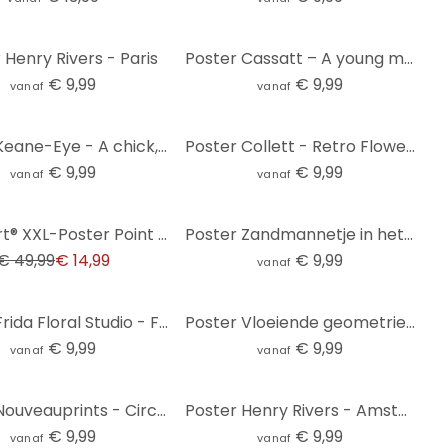
 Henry Rivers - Paris
Poster Cassatt – A young mother and child
€ 9,99
€ 9,99
vanaf
vanaf
Poster Keane-Eye - A chick, a click and a curl
Poster Collett - Retro Flowers
€ 9,99
€ 9,99
vanaf
vanaf
Giant Art® XXL-Poster Point of Departure - 115x175 cm
Poster Zandmannetje in het Bos
€ 49,99
€ 14,99
€ 9,99
vanaf
Poster Frida Floral Studio - Flower Coffee
Poster Vloeiende geometrie in retrostijl | Abstracte lijnen - Costa
€ 9,99
€ 9,99
vanaf
vanaf
Poster Nouveauprints - Circles & Triangles
Poster Henry Rivers - Amsterdam
€ 9,99
€ 9,99
vanaf
vanaf