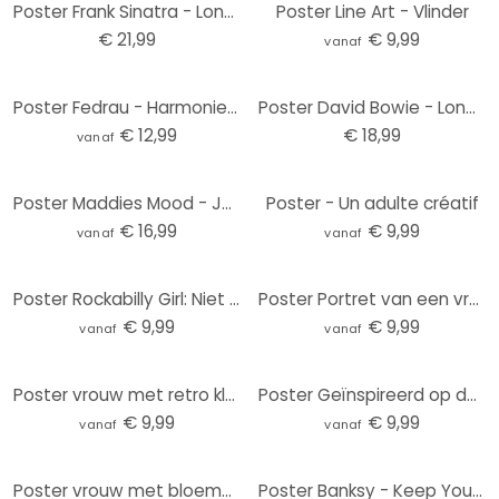
Poster Frank Sinatra - Londen Luchthaven 1961, Poster (59,4 x 84 cm)
Poster Line Art - Vlinder
€ 21,99
€ 9,99
vanaf
Poster Fedrau - Harmonie | Abstracte Kunst - Rond
Poster David Bowie - Londen 1977, Poster (59,4 x 84,1 cm)
€ 12,99
€ 18,99
vanaf
Poster Maddies Mood - Jota de jai - Rond
Poster - Un adulte créatif
€ 16,99
€ 9,99
vanaf
vanaf
Poster Rockabilly Girl: Niet jouw meisje - Oltmanns
Poster Portret van een vrouw - Vlindervrouw met bloemenkrans - Hülya
€ 9,99
€ 9,99
vanaf
vanaf
Poster vrouw met retro klaproos bloemen | portret kunst voor de woonkamer - Hülya
Poster Geïnspireerd op de film "Clockwork Orange" - Gomes
€ 9,99
€ 9,99
vanaf
vanaf
Poster vrouw met bloemen in haar haar - Hülya
Poster Banksy - Keep Your Coins