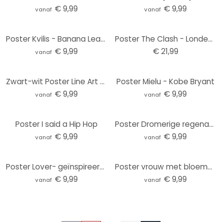
€ 9,99
€ 9,99
vanaf
vanaf
Poster Kvilis - Banana Leaf 02
Poster The Clash - Londen 1977, Poster (59,4 x 84 cm)
€ 9,99
€ 21,99
vanaf
Zwart-wit Poster Line Art - Diversiteit van vrouwelijkheid - Kerr-Dineen
Poster Mielu - Kobe Bryant
€ 9,99
€ 9,99
vanaf
vanaf
Poster I said a Hip Hop
Poster Dromerige regenachtige dag - Ermilkina
€ 9,99
€ 9,99
vanaf
vanaf
Poster Lover- geïnspireerd door Taylor Swift
Poster vrouw met bloemenkroon en katten - Hülya
€ 9,99
€ 9,99
vanaf
vanaf