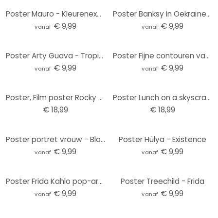
Poster Mauro - Kleurenexplosie
Poster Banksy in Oekraïne - Gymnast
€ 9,99
€ 9,99
vanaf
vanaf
Poster Arty Guava - Tropical Lady
Poster Fijne contouren van een vrouw - Lijntekening - Tunaboylu
€ 9,99
€ 9,99
vanaf
vanaf
Poster, Film poster Rocky Balboa - Rocky Film 61x91,5 cm
Poster Lunch on a skyscraper 91,5x61 cm
€ 18,99
€ 18,99
Poster portret vrouw - Bloemenmeisje in zomertuin - Hülya
Poster Hülya - Existence
€ 9,99
€ 9,99
vanaf
vanaf
Poster Frida Kahlo pop-art portret - Jaszke
Poster Treechild - Frida
€ 9,99
€ 9,99
vanaf
vanaf