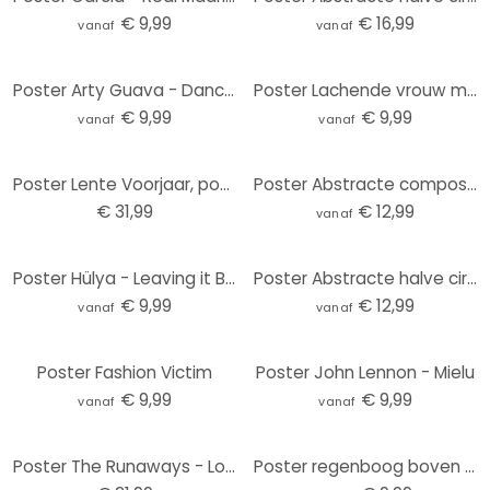
€ 9,99
€ 16,99
vanaf
vanaf
Poster Arty Guava - Dancing in the Moonlight
Poster Lachende vrouw met oranje bloemen - Hülya
€ 9,99
€ 9,99
vanaf
vanaf
Poster Lente Voorjaar, poster (120 x 80 cm)
Poster Abstracte compositie in warme aardetinten - Al Dafai - Vierkant
€ 31,99
€ 12,99
vanaf
Poster Hülya - Leaving it Behind
Poster Abstracte halve cirkels in warme natuurlijke kleuren - Bre - Vierkant
€ 9,99
€ 12,99
vanaf
vanaf
Poster Fashion Victim
Poster John Lennon - Mielu
€ 9,99
€ 9,99
vanaf
vanaf
Poster The Runaways - Londen 1976, poster (59,4 x 84,1 cm)
Poster regenboog boven de stad - Treechild