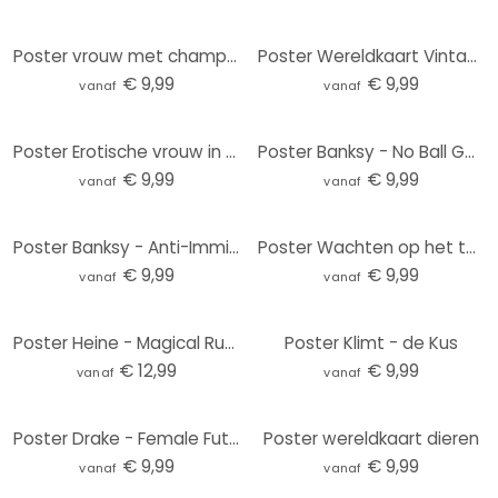
Poster vrouw met champagneglazen - Bolgov
Poster Wereldkaart Vintage
€ 9,99
€ 9,99
vanaf
vanaf
Poster Erotische vrouw in de badkamer - Toniolo
Poster Banksy - No Ball Games
€ 9,99
€ 9,99
vanaf
vanaf
Poster Banksy - Anti-Immigration Birds
Poster Wachten op het toilet - Humoristische kikkerillustratie - Royle
€ 9,99
€ 9,99
vanaf
vanaf
Poster Heine - Magical Rubik's Cube
Poster Klimt - de Kus
€ 12,99
€ 9,99
vanaf
vanaf
Poster Drake - Female Future
Poster wereldkaart dieren
€ 9,99
€ 9,99
vanaf
vanaf