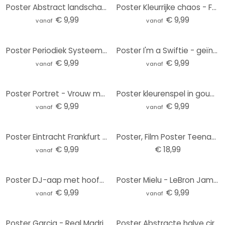
Poster Abstract landschap met metallic kleuren - Alma
Poster Kleurrijke chaos - Fedrau
€ 9,99
€ 9,99
vanaf
vanaf
Poster Periodiek Systeem der Elementen
Poster I'm a Swiftie - geïnspireerd door Taylor Swift
€ 9,99
€ 9,99
vanaf
vanaf
Poster Portret - Vrouw met rode bloemkroon en vogel - Hülya
Poster kleurenspel in goudgroen - Schmucker
€ 9,99
€ 9,99
vanaf
vanaf
Poster Eintracht Frankfurt - Stadion Fan Zone
Poster, Film Poster Teenage Mutant Ninja Turtles: Mutant Mayhem - Deefenders Of NYC 61x91,5 cm
€ 9,99
€ 18,99
vanaf
Poster DJ-aap met hoofdtelefoon - Magnusson
Poster Mielu - LeBron James
€ 9,99
€ 9,99
vanaf
vanaf
Poster Garcia - Real Madrid - Santiago Bernabéu Stadion
Poster Abstracte halve cirkels in warme natuurlijke kleuren - Bré - Rond