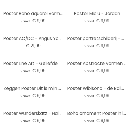
Poster Boho aquarel vormen in bruine tinten - Costa
Poster Mielu - Jordan
€ 9,99
€ 9,99
vanaf
vanaf
Poster AC/DC - Angus Young 1979, Poster (59,4 x 84 cm)
Poster portretschilderij - Vrouw met kleurrijke bloemenkroon - Hülya
€ 21,99
€ 9,99
vanaf
Poster Line Art - Geliefden die elkaars hand vasthouden - Lizde
Poster Abstracte vormen in warme aardetinten - Böhmer
€ 9,99
€ 9,99
vanaf
vanaf
Zeggen Poster Dit is mijn happy place met hart - Fritsch
Poster Wibisono - de Ballerina
€ 9,99
€ 9,99
vanaf
vanaf
Poster Wunderskatz - Half nude
Boho ornament Poster in linnenlook - Bloomery Decor
€ 9,99
€ 9,99
vanaf
vanaf