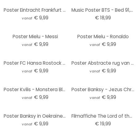
Poster Eintracht Frankfurt - Stadion Tribune
Music Poster BTS - Bed 91,5x61 cm
€ 9,99
€ 18,99
vanaf
Poster Mielu - Messi
Poster Mielu - Ronaldo
€ 9,99
€ 9,99
vanaf
vanaf
Poster FC Hansa Rostock Stadion
Poster Abstracte rug van een vrouw - Westenhofer
€ 9,99
€ 9,99
vanaf
vanaf
Poster Kvilis - Monstera Blad
Poster Banksy - Jezus Christus met boodschappentassen
€ 9,99
€ 9,99
vanaf
vanaf
Poster Banksy in Oekraïne - Handstand
Filmaffiche The Lord of the Rings - Balrog film, poster (60 x 90 cm)
€ 9,99
€ 19,99
vanaf