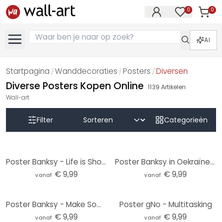
0
0
Artike
Artikelen in 
AI
Startpagina
Wanddecoraties
Posters
Diversen
/
/
/
Diverse Posters Kopen Online
1139
Artikelen
Wall-art
Filter
Categorieën
Poster Banksy - Life is Short
Poster Banksy in Oekraïne - Judoka
€ 9,99
€ 9,99
vanaf
vanaf
Poster Banksy - Make Some Trouble
Poster gNo - Multitasking
€ 9,99
€ 9,99
vanaf
vanaf