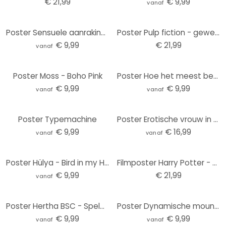
€ 21,99
€ 9,99
vanaf
Poster Sensuele aanrakingen - Oltmanns
Poster Pulp fiction - geweren, poster (158 x 53 cm)
€ 9,99
€ 21,99
vanaf
Poster Moss - Boho Pink
Poster Hoe het meest bekende bouwsteentje ontstond - Bodart
€ 9,99
€ 9,99
vanaf
vanaf
Poster Typemachine
Poster Erotische vrouw in de badkamer - Toniolo
€ 9,99
€ 16,99
vanaf
vanaf
Poster Hülya - Bird in my Hand
Filmposter Harry Potter - De Steen der Wijzen, poster (61 x 91,5 cm)
€ 9,99
€ 21,99
vanaf
Poster Hertha BSC - Spelersstart in het staion
Poster Dynamische mountainbiker - Jaszke
€ 9,99
€ 9,99
vanaf
vanaf