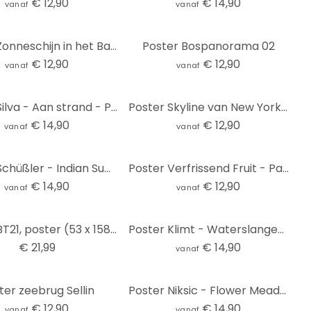
€ 12,90
€ 14,90
vanaf
vanaf
Poster Zonneschijn in het Bamboebos - Panorama
Poster Bospanorama 02
€ 12,90
€ 12,90
vanaf
vanaf
Poster Silva - Aan strand - Panorama
Poster Skyline van New York City
€ 14,90
€ 12,90
vanaf
vanaf
Poster Schüßler - Indian Summer - Panorama
Poster Verfrissend Fruit - Panorama
€ 14,90
€ 12,90
vanaf
vanaf
Poster BT21, poster (53 x 158 cm)
Poster Klimt - Waterslangen I
€ 21,99
€ 14,90
vanaf
ter zeebrug Sellin
Poster Niksic - Flower Meadow - panorama
€ 12,90
€ 14,90
vanaf
vanaf