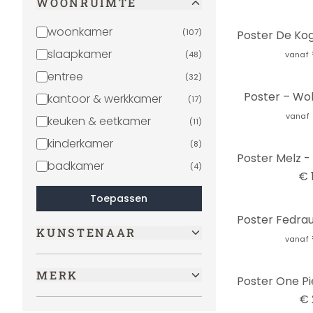
WOONRUIMTE
woonkamer
(
107
)
slaapkamer
(
48
)
vanaf
entree
(
32
)
Poster – Wol
kantoor & werkkamer
(
17
)
vanaf
keuken & eetkamer
(
11
)
kinderkamer
(
8
)
badkamer
(
4
)
€ 
Toepassen
KUNSTENAAR
vanaf
MERK
€ 