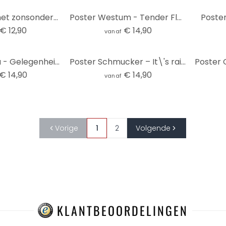
Poster Hert met zonsondergang - Panorama
Poster Westum - Tender Flowers
Poster
€ 12,90
€ 14,90
vanaf
Poster Fedrau - Gelegenheid 07 - Panorama
Poster Schmucker – It\'s raining again - Panorama
€ 14,90
€ 14,90
vanaf
Vorige
1
2
Volgende
KLANTBEOORDELINGEN