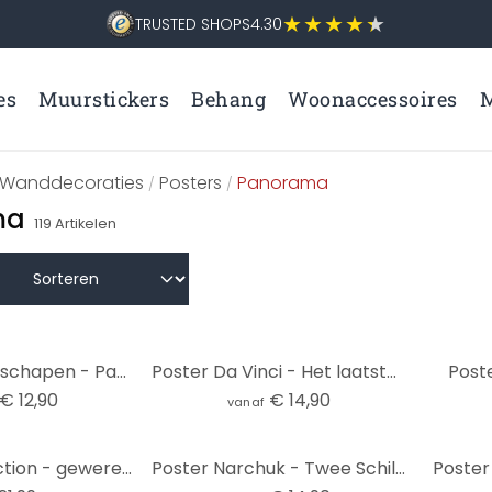
TRUSTED SHOPS
4.30
es
Muurstickers
Behang
Woonaccessoires
M
Wanddecoraties
Posters
Panorama
/
/
ma
119
Artikelen
Poster Kudde schapen - Panorama
Poster Da Vinci - Het laatste avondmaal
Post
€ 12,90
€ 14,90
vanaf
Poster Pulp fiction - geweren, poster (158 x 53 cm)
Poster Narchuk - Twee Schildpadden op Reis
Poster