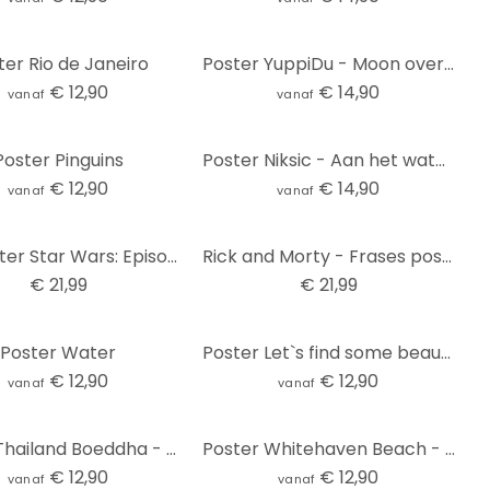
ter Rio de Janeiro
Poster YuppiDu - Moon over Montreal
€ 12,90
€ 14,90
vanaf
vanaf
Poster Pinguins
Poster Niksic - Aan het water - panorama
€ 12,90
€ 14,90
vanaf
vanaf
Filmposter Star Wars: Episode VIII - The Last Jedi, poster (53 x 158 cm)
Rick and Morty - Frases poster, poster (53 x 158 cm)
€ 21,99
€ 21,99
Poster Water
Poster Let`s find some beautiful Place
€ 12,90
€ 12,90
vanaf
vanaf
Poster Thailand Boeddha - Panorama 02
Poster Whitehaven Beach - Panorama
€ 12,90
€ 12,90
vanaf
vanaf