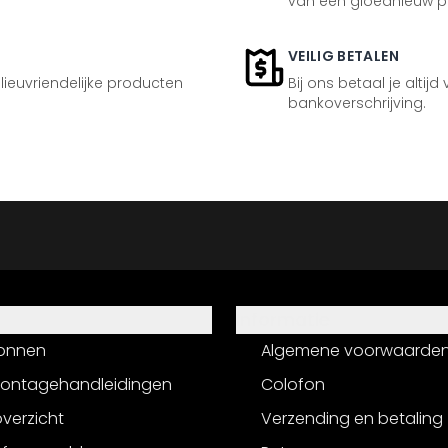
van een gloednieuw p
VEILIG BETALEN
ilieuvriendelijke producten
Bij ons betaal je altijd
bankoverschrijving.
Informatie
onnen
Algemene voorwaarde
montagehandleidingen
Colofon
verzicht
Verzending en betaling