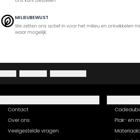
ons kunt bestellen.
MILIEUBEWUST
We zetten ons actief in voor het milieu en ontwikkelen m
waar mogelijk.
Colofon
·
Privacybeleid
·
Herroepingsrecht
Hulp
Service
Contact
Cadeaub
Over ons
Plak- en 
Veelgestelde vragen
Materiaalo