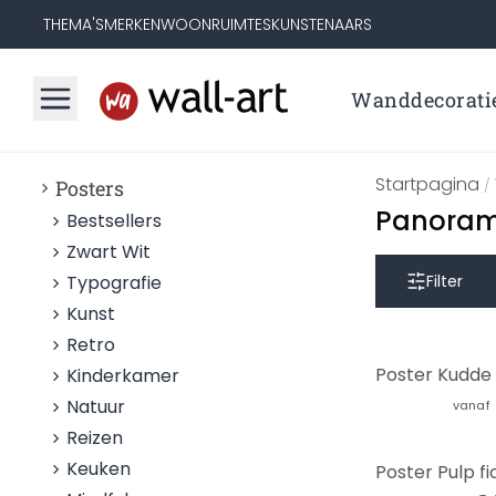
THEMA'S
MERKEN
WOONRUIMTES
KUNSTENAARS
Wanddecorati
Startpagina
Posters
/
Panora
Bestsellers
Zwart Wit
Typografie
Filter
Kunst
Retro
Kinderkamer
Natuur
vanaf
Reizen
Keuken