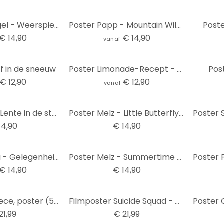
Poster De Kogel - Weerspiegeling van zilver
Poster Papp - Mountain Wilderness
Post
€ 14,90
€ 14,90
vanaf
f in de sneeuw
Poster Limonade-Recept - Panorama
Pos
€ 12,90
€ 12,90
vanaf
Poster Melz - Lente in de stad - Panorama
Poster Melz - Little Butterfly - Panorama
14,90
€ 14,90
Poster Fedrau - Gelegenheid 05 - Panorama
Poster Melz - Summertime - Panorama
€ 14,90
€ 14,90
Poster One Piece, poster (53 x 158 cm)
Filmposter Suicide Squad - Harley Quinn, poster (53 x 158 cm)
21,99
€ 21,99