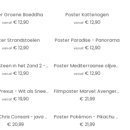
er Groene Boeddha
Poster Kattenogen
€ 12,90
€ 12,90
vanaf
vanaf
ter Strandstoelen
Poster Paradise - Panorama
€ 12,90
€ 12,90
vanaf
vanaf
Poster Steen in het Zand 2 - Panorama
Poster Mediterraanse olijven - Panorama
€ 12,90
€ 12,90
vanaf
vanaf
Poster Prexus - Wit als Sneeuw
Filmposter Marvel: Avengers - Infinity War, poster (53 x 158 cm)
€ 19,90
€ 21,99
vanaf
Poster Chris Consani - java dromen, poster (158 x 53 cm)
Poster Pokémon - Pikachu en Scorbunny, poster (53 x 158 cm)
€ 20,99
€ 21,99