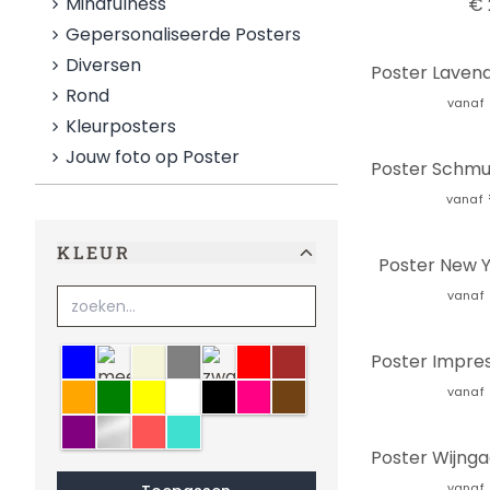
Mindfulness
€ 
Gepersonaliseerde Posters
Diversen
Rond
vanaf
Kleurposters
Jouw foto op Poster
vanaf
KLEUR
Poster New Y
vanaf
blauw
meerkleurig
Beige
grijs
zwart-wit
rood
bruin
oranje
groen
geel
wit
zwart
roze
Sepia
vanaf
paars
zilver
crème
turquoise
vanaf