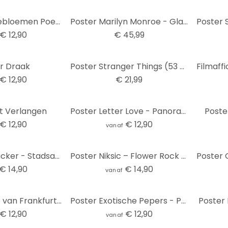
Poster Paardebloemen Poezie - Panorama
Poster Marilyn Monroe - Glamour - Tekst art print (95 x 33 cm)
€ 12,90
€ 45,99
r Draak
Poster Stranger Things (53 x 158 cm)
€ 12,90
€ 21,99
t Verlangen
Poster Letter Love - Panorama
Poste
€ 12,90
€ 12,90
vanaf
Poster Schmucker - Stadsaanzicht - panorama
Poster Niksic – Flower Rock & Roll
€ 14,90
€ 14,90
vanaf
Poster Skyline van Frankfurt - Panorama
Poster Exotische Pepers - Panorama
Poster
€ 12,90
€ 12,90
vanaf