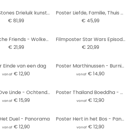
Poster Stones Drieluik kunstdruk (95 x 33 cm)
Poster Liefde, Familie, Thuis kunstdruk (95 x 33 cm)
€ 81,99
€ 45,99
Filmaffiche Friends - Wolkenkrabber, poster (158 x 53 cm)
Filmposter Star Wars Episode VII: The Awakening of the Force, poster (53 x 158 cm)
€ 21,99
€ 20,99
r Einde van een dag
Poster Marthinussen - Burning Water - panorama
€ 12,90
€ 14,90
vanaf
vanaf
Poster Ove Linde - Ochtendnevel - Panorama
Poster Thailand Boeddha - Panorama 01
€ 15,99
€ 12,90
vanaf
vanaf
 Het Duel - Panorama
Poster Hert in het Bos - Panorama
€ 12,90
€ 12,90
vanaf
vanaf