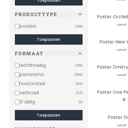
Toepassen
PRODUCTTYPE
vanaf
posters
(
119
)
Toepassen
Poster New Y
vanaf
FORMAAT
rechthoekig
(
119
)
panorama
(
109
)
vanaf
horizontaal
(
92
)
verticaal
(
27
)
€ 
3-delig
(
1
)
Toepassen
Poster 
vanaf