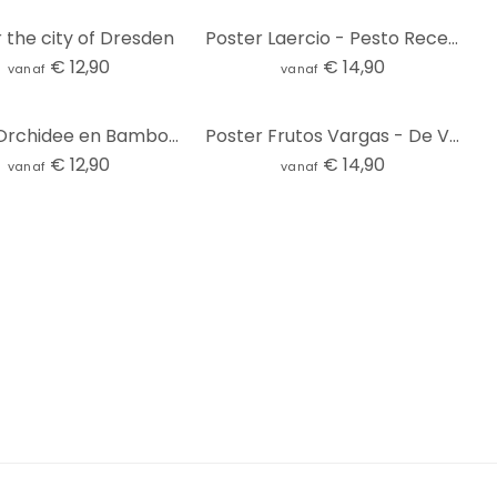
 the city of Dresden
Poster Laercio - Pesto Recept - Panorama
€ 12,90
€ 14,90
vanaf
vanaf
Poster Orchidee en Bamboe- Panorama 01
Poster Frutos Vargas - De Vier Elementen - panorama
€ 12,90
€ 14,90
vanaf
vanaf