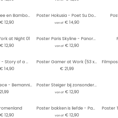
Poster Orchidee en Bamboe- Panorama 02
Poster Hokusia - Poet Su Dongpo
Pos
€ 12,90
€ 14,90
vanaf
ork at Night 01
Poster Paris Skyline - Panorama
€ 12,90
€ 12,90
vanaf
Poster Dmitry - Story of a Waterdrop
Poster Gamer at Work (53 x 158 cm)
€ 14,90
€ 21,99
Poster One Piece - Bemanning, poster (53 x 158 cm)
Poster Steiger bij zonsondergang
21,99
€ 12,90
vanaf
Dromenland
Poster bakken is liefde - Panorama
€ 12,90
€ 12,90
vanaf