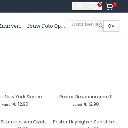
0
Artikelen 
0
Artikelen in verl
uurverf
Jouw Foto Op...
AI
er New York Skyline
Poster Bospanorama 01
€ 12,90
€ 12,90
vanaf
vanaf
 Piramides van Gizeh
Poster Huybighs - Een stil moment - Panorama