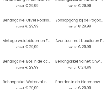
€ 29,99
€ 29,99
vanaf
vanaf
Behangcirkel Oliver Robins - Schattige Bosdiertjes - vliesbehang/zelfklevend vliesbehang
Zonsopgang bij de Pagode | Japan Kunst - Roze - Rond behang - vliesbehang/zelfklevend vliesbehang
€ 29,99
€ 29,99
vanaf
vanaf
Vintage weidebloemen Fotobehang - Beige - Bloemdecor - Rond - Zelfklevend/niet-geweven
Avontuur met bosdieren Fotobehang - Kvilis - Rond - zelfklevend/niet-geweven
€ 29,99
€ 29,99
vanaf
vanaf
Behangcirkel Bos in de ochtendmist - Maier - vliesbehang/zelfklevend vliesbehang
Behangcirkel Na het Onweer - vliesbehang/zelfklevend vliesbehang
€ 29,99
€ 24,99
vanaf
vanaf
Behangcirkel Waterval in het Bos - vliesbehang/zelfklevend vliesbehang
Paarden in de bloemenweide | Fotobehang met paardenmotief - Kikki Belle - rond - zelfklevend/niet-ge
€ 29,99
€ 29,99
vanaf
vanaf