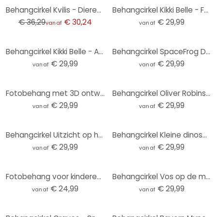
-17%
Behangcirkel Kvilis - Dierenvrienden in het Bos - vliesbehang/zelfklevend vliesbehang
Behangcirkel Kikki Belle - Forest Fun - vliesbehang/zelfklevend vliesbehang
€ 36,29
€ 30,24
€ 29,99
vanaf
vanaf
Behangcirkel Kikki Belle - Animals around the World - vliesbehang/zelfklevend vliesbehang
Behangcirkel SpaceFrog Designs - Gouden Sterren - vliesbehang/zelfklevend vliesbehang
€ 29,99
€ 29,99
vanaf
vanaf
Fotobehang met 3D ontwerp - Abstracte ringen beige - Grande - Rond - vliesbehang/zelfklevend vliesbe
Behangcirkel Oliver Robins - Ark van Noach - vliesbehang/zelfklevend vliesbehang
€ 29,99
€ 29,99
vanaf
vanaf
Behangcirkel Uitzicht op het meer - Keller - vliesbehang/zelfklevend vliesbehang
Behangcirkel Kleine dinosaurussen op een grote ontdekkingsreis - Oliver Robins - vliesbehang/zelfkle
€ 29,99
€ 29,99
vanaf
vanaf
Fotobehang voor kinderen zonnestelsel met planeten en aarde - Ms Tiff - Rond - Zelfklevend/niet-gewe
Behangcirkel Vos op de maan met vallende sterren - Oliver Robins - vliesbehang/zelfklevend vliesbeha
€ 24,99
€ 29,99
vanaf
vanaf