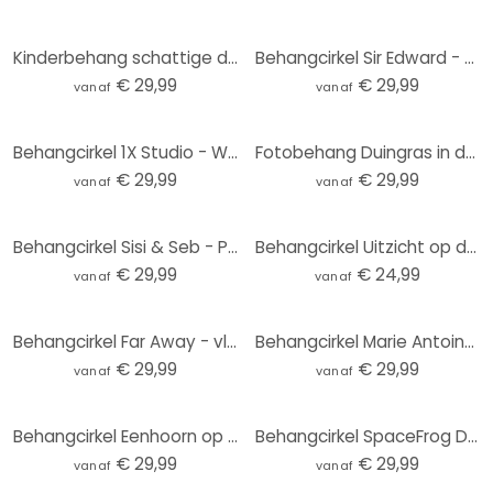
Kinderbehang schattige dieren in het hart van het bos | kinderkamer - Oliver Robins - Rond - vliesbe
Behangcirkel Sir Edward - Blauwe Weide - vliesbehang/zelfklevend vliesbehang
€ 29,99
€ 29,99
vanaf
vanaf
Behangcirkel 1X Studio - Weg naar het Strand - vliesbehang/zelfklevend vliesbehang
Fotobehang Duingras in de avondzon - Treechild - Rond - vliesbehang/zelfklevend vliesbehang
€ 29,99
€ 29,99
vanaf
vanaf
Behangcirkel Sisi & Seb - Pampas - vliesbehang/zelfklevend vliesbehang
Behangcirkel Uitzicht op de Baltische Zee - vliesbehang/zelfklevend vliesbehang
€ 29,99
€ 24,99
vanaf
vanaf
Behangcirkel Far Away - vliesbehang/zelfklevend vliesbehang
Behangcirkel Marie Antoinette: I never said that - Grace Digital Art - vliesbehang/zelfklevend vlies
€ 29,99
€ 29,99
vanaf
vanaf
Behangcirkel Eenhoorn op een kleurrijke bloemenweide - Bonne Müller - vliesbehang/zelfklevend vliesb
Behangcirkel SpaceFrog Designs - Elegante Kraanvogel - Japandi - vliesbehang/zelfklevend vliesbehang
€ 29,99
€ 29,99
vanaf
vanaf