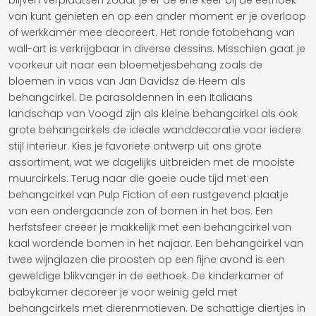
blijven verplaatsen zodat je er de ene keer bij de eethoek
van kunt genieten en op een ander moment er je overloop
of werkkamer mee decoreert. Het ronde fotobehang van
wall-art is verkrijgbaar in diverse dessins. Misschien gaat je
voorkeur uit naar een bloemetjesbehang zoals de
bloemen in vaas van Jan Davidsz de Heem als
behangcirkel. De parasoldennen in een Italiaans
landschap van Voogd zijn als kleine behangcirkel als ook
grote behangcirkels de ideale wanddecoratie voor iedere
stijl interieur. Kies je favoriete ontwerp uit ons grote
assortiment, wat we dagelijks uitbreiden met de mooiste
muurcirkels. Terug naar die goeie oude tijd met een
behangcirkel van Pulp Fiction of een rustgevend plaatje
van een ondergaande zon of bomen in het bos. Een
herfstsfeer creëer je makkelijk met een behangcirkel van
kaal wordende bomen in het najaar. Een behangcirkel van
twee wijnglazen die proosten op een fijne avond is een
geweldige blikvanger in de eethoek. De kinderkamer of
babykamer decoreer je voor weinig geld met
behangcirkels met dierenmotieven. De schattige diertjes in