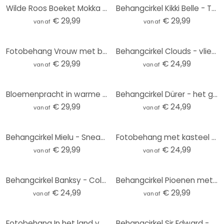
Wilde Roos Boeket Mokka Mousse Bloemen Fotobehang - Anijs illustratie - Rond - vliesbehang/zelfkleve
Behangcirkel Kikki Belle - Tropische Vogels in het zwart wit - vliesbehang/zelfklevend vliesbehang
€ 29,99
€ 29,99
vanaf
vanaf
Fotobehang Vrouw met bloemenkroon en katten - Hülya - Rond - Zelfklevend/niet-geweven
Behangcirkel Clouds - vliesbehang/zelfklevend vliesbehang
€ 29,99
€ 24,99
vanaf
vanaf
Bloemenpracht in warme pasteltinten | Bloemenbehang - Paksoylu - Rond - vliesbehang/zelfklevend vlie
Behangcirkel Dürer - het grote Gazon - vliesbehang/zelfklevend vliesbehang
€ 29,99
€ 24,99
vanaf
vanaf
Behangcirkel Mielu - Sneaker - vliesbehang/zelfklevend vliesbehang
Fotobehang met kasteel en eenhoorn - Ms Tiff - Rond - Zelfklevend/niet-geweven
€ 29,99
€ 24,99
vanaf
vanaf
Behangcirkel Banksy - Coloured Rain - vliesbehang/zelfklevend vliesbehang
Behangcirkel Pioenen met grote bloemen - SpaceFrog Designs - vliesbehang/zelfklevend vliesbehang
€ 24,99
€ 29,99
vanaf
vanaf
Fotobehang In het land van de dinosaurussen - Blauw - Kikki Belle - Rond - vliesbehang/zelfklevend v
Behangcirkel Sir Edward - Botanisch - vliesbehang/zelfklevend vliesbehang