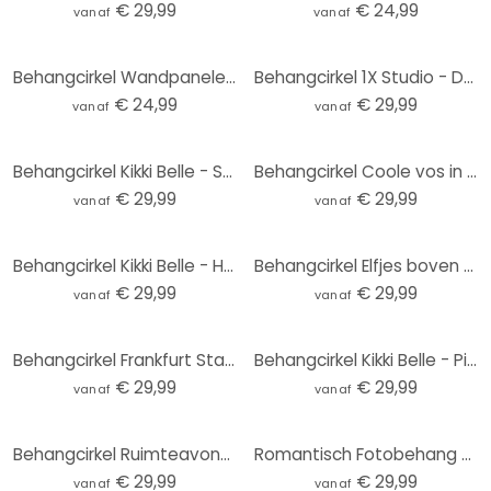
€ 29,99
€ 24,99
vanaf
vanaf
Behangcirkel Wandpanelen met houtlook - vliesbehang/zelfklevend vliesbehang
Behangcirkel 1X Studio - Duinen - vliesbehang/zelfklevend vliesbehang
€ 24,99
€ 29,99
vanaf
vanaf
Behangcirkel Kikki Belle - Searching in the Jungle - vliesbehang/zelfklevend vliesbehang
Behangcirkel Coole vos in een pak - Magnusson - vliesbehang/zelfklevend vliesbehang
€ 29,99
€ 29,99
vanaf
vanaf
Behangcirkel Kikki Belle - Herten in het Bos - vliesbehang/zelfklevend vliesbehang
Behangcirkel Elfjes boven roze wolken - Oliver Robins - vliesbehang/zelfklevend vliesbehang
€ 29,99
€ 29,99
vanaf
vanaf
Behangcirkel Frankfurt Stadion - vliesbehang/zelfklevend vliesbehang
Behangcirkel Kikki Belle - Pirate Bay - vliesbehang/zelfklevend vliesbehang
€ 29,99
€ 29,99
vanaf
vanaf
Behangcirkel Ruimteavontuur met astronauten - Oliver Robins - vliesbehang/zelfklevend vliesbehang
Romantisch Fotobehang - zonsondergang over strand en zee - Sisi & Seb - Rond - vliesbehang/zelfkleve
€ 29,99
€ 29,99
vanaf
vanaf