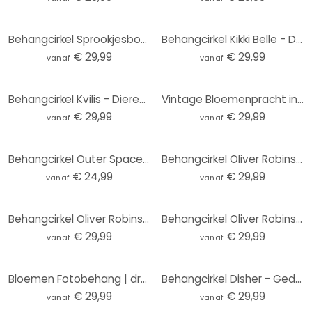
Behangcirkel Sprookjesbos met eenhoorns - Kikki Belle - vliesbehang/zelfklevend vliesbehang
Behangcirkel Kikki Belle - De Berenkoning - vliesbehang/zelfklevend vliesbehang
€ 29,99
€ 29,99
vanaf
vanaf
Behangcirkel Kvilis - Dieren in het Bos - vliesbehang/zelfklevend vliesbehang
Vintage Bloemenpracht in de Weide | Bloemenbehang - Lola Peacock - Rond - vliesbehang/zelfklevend vl
€ 29,99
€ 29,99
vanaf
vanaf
Behangcirkel Outer Space - vliesbehang/zelfklevend vliesbehang
Behangcirkel Oliver Robins - Animals and Palm Trees - vliesbehang/zelfklevend vliesbehang
€ 24,99
€ 29,99
vanaf
vanaf
Behangcirkel Oliver Robins - Kleurrijke boerderij met dieren - vliesbehang/zelfklevend vliesbehang
Behangcirkel Oliver Robins - Boomhut Feestje - vliesbehang/zelfklevend vliesbehang
€ 29,99
€ 29,99
vanaf
vanaf
Bloemen Fotobehang | droogbloemen - elegantie van vergankelijkheid - Boomkind - Rond - vliesbehang/z
Behangcirkel Disher - Gedroogde Bloemen - vliesbehang/zelfklevend vliesbehang
€ 29,99
€ 29,99
vanaf
vanaf