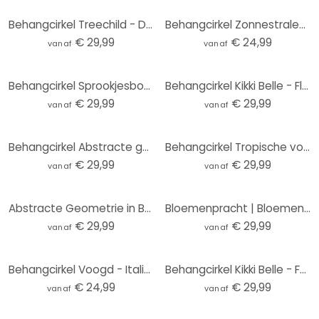
Behangcirkel Treechild - Delicate Flowers - vliesbehang/zelfklevend vliesbehang
Behangcirkel Zonnestralen in het Bos - vliesbehang/zelfklevend vliesbehang
€ 29,99
€ 24,99
vanaf
vanaf
Behangcirkel Sprookjesbos - Kiciak - vliesbehang/zelfklevend vliesbehang
Behangcirkel Kikki Belle - Flamingo Oase - vliesbehang/zelfklevend vliesbehang
€ 29,99
€ 29,99
vanaf
vanaf
Behangcirkel Abstracte golven in het licht van de schemering - Alpenglow Workshop - vliesbehang/zelf
Behangcirkel Tropische vogels in het bos in de nacht - Haase - vliesbehang/zelfklevend vliesbehang
€ 29,99
€ 29,99
vanaf
vanaf
Abstracte Geometrie in Balans Fotobehang - Ristova - Rond - vliesbehang/zelfklevend vliesbehang
Bloemenpracht | Bloemenbehang - Boomkroon - Rond - vliesbehang/zelfklevend vliesbehang
€ 29,99
€ 29,99
vanaf
vanaf
Behangcirkel Voogd - Italiaans Landschap met Parasoldennen (lichte versie) - vliesbehang/zelfklevend
Behangcirkel Kikki Belle - Forest Wonder - vliesbehang/zelfklevend vliesbehang
€ 24,99
€ 29,99
vanaf
vanaf