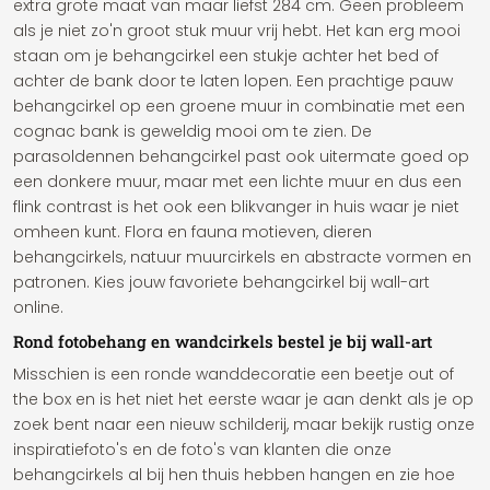
extra grote maat van maar liefst 284 cm. Geen probleem
als je niet zo'n groot stuk muur vrij hebt. Het kan erg mooi
staan om je behangcirkel een stukje achter het bed of
achter de bank door te laten lopen. Een prachtige pauw
behangcirkel op een groene muur in combinatie met een
cognac bank is geweldig mooi om te zien. De
parasoldennen behangcirkel past ook uitermate goed op
een donkere muur, maar met een lichte muur en dus een
flink contrast is het ook een blikvanger in huis waar je niet
omheen kunt. Flora en fauna motieven, dieren
behangcirkels, natuur muurcirkels en abstracte vormen en
patronen. Kies jouw favoriete behangcirkel bij wall-art
online.
Rond fotobehang en wandcirkels bestel je bij wall-art
Misschien is een ronde wanddecoratie een beetje out of
the box en is het niet het eerste waar je aan denkt als je op
zoek bent naar een nieuw schilderij, maar bekijk rustig onze
inspiratiefoto's en de foto's van klanten die onze
behangcirkels al bij hen thuis hebben hangen en zie hoe