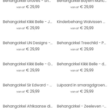
Behangcirkel Graves - Sneaky Cat - vliesbehang/zelfklevend vliesbehang
Behangcirkel Bayern Munchen Stadion - vliesbehang/zelfklevend vliesbehang
€ 29,99
€ 29,99
vanaf
vanaf
Behangcirkel Kikki Belle - Jungle Paradise - vliesbehang/zelfklevend vliesbehang
Kinderbehang Walvissen en hun vrienden in de onderwaterwereld - Oliver Robins - Rond - vliesbehang/z
€ 29,99
€ 29,99
vanaf
vanaf
Behangcirkel UN Designs - Fleur de Paris - vliesbehang/zelfklevend vliesbehang
Behangcirkel Treechild - Pastelkleurige grassen - vliesbehang/zelfklevend vliesbehang
€ 29,99
€ 29,99
vanaf
vanaf
Behangcirkel Kikki Belle - Ocean Life - vliesbehang/zelfklevend vliesbehang
Behangcirkel Kikki Belle - de Savanne - vliesbehang/zelfklevend vliesbehang
€ 29,99
€ 29,99
vanaf
vanaf
Behangcirkel Sir Edward - Magic Flowers - vliesbehang/zelfklevend vliesbehang
Luipaard in smaragdgroene jungle Fotobehang - Manovski - Rond - vliesbehang/zelfklevend vliesbehang
€ 29,99
€ 29,99
vanaf
vanaf
Behangcirkel Afrikaanse dieren in het regenwoud - Kvilis - vliesbehang/zelfklevend vliesbehang
Behangcirkel - Zeeleven - vliesbehang/zelfklevend vliesbehang