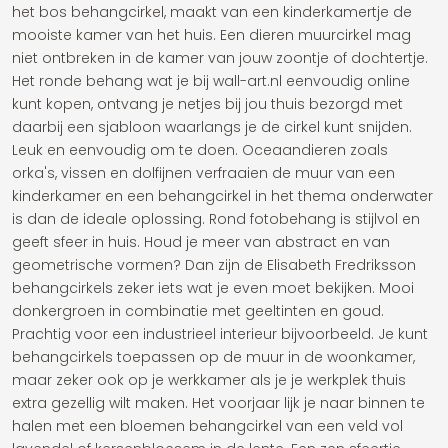
het bos behangcirkel, maakt van een kinderkamertje de
mooiste kamer van het huis. Een dieren muurcirkel mag
niet ontbreken in de kamer van jouw zoontje of dochtertje.
Het ronde behang wat je bij wall-art.nl eenvoudig online
kunt kopen, ontvang je netjes bij jou thuis bezorgd met
daarbij een sjabloon waarlangs je de cirkel kunt snijden.
Leuk en eenvoudig om te doen. Oceaandieren zoals
orka's, vissen en dolfijnen verfraaien de muur van een
kinderkamer en een behangcirkel in het thema onderwater
is dan de ideale oplossing. Rond fotobehang is stijlvol en
geeft sfeer in huis. Houd je meer van abstract en van
geometrische vormen? Dan zijn de Elisabeth Fredriksson
behangcirkels zeker iets wat je even moet bekijken. Mooi
donkergroen in combinatie met geeltinten en goud.
Prachtig voor een industrieel interieur bijvoorbeeld. Je kunt
behangcirkels toepassen op de muur in de woonkamer,
maar zeker ook op je werkkamer als je je werkplek thuis
extra gezellig wilt maken. Het voorjaar lijk je naar binnen te
halen met een bloemen behangcirkel van een veld vol