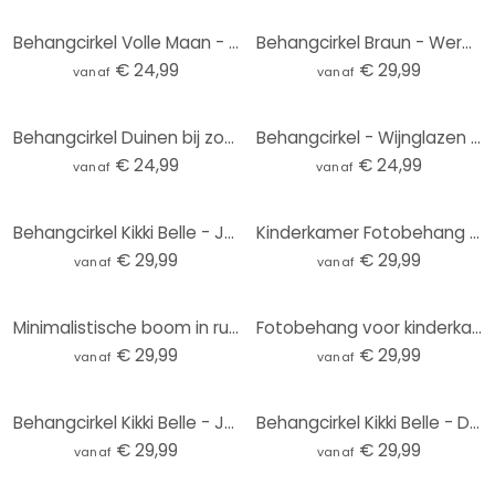
Behangcirkel Volle Maan - vliesbehang/zelfklevend vliesbehang
Behangcirkel Braun - Wereldkaart - vliesbehang/zelfklevend vliesbehang
€ 24,99
€ 29,99
vanaf
vanaf
Behangcirkel Duinen bij zonsondergang - vliesbehang/zelfklevend vliesbehang
Behangcirkel - Wijnglazen - vliesbehang/zelfklevend vliesbehang
€ 24,99
€ 24,99
vanaf
vanaf
Behangcirkel Kikki Belle - Jungle Jive - vliesbehang/zelfklevend vliesbehang
Kinderkamer Fotobehang Kleine teddybeer met ballon - Magnusson - Rond - vliesbehang/zelfklevend vlie
€ 29,99
€ 29,99
vanaf
vanaf
Minimalistische boom in rustig landschap | natuur Fotobehang - Meel - rond - vliesbehang/zelfklevend
Fotobehang voor kinderkamer - Onderwateravontuur met zeedieren - Oliver Robins - Rond - vliesbehang/
€ 29,99
€ 29,99
vanaf
vanaf
Behangcirkel Kikki Belle - Jungle Cats - vliesbehang/zelfklevend vliesbehang
Behangcirkel Kikki Belle - Dino Avontuur - vliesbehang/zelfklevend vliesbehang
€ 29,99
€ 29,99
vanaf
vanaf