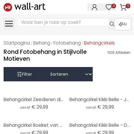
0
0
Artike
Artikelen in 
AI
Startpagina
Behang
Fotobehang
Behangcirkels
/
/
/
Rond Fotobehang in Stijlvolle
1106
Artikelen
Motieven
Filter
Behangcirkel Zeedieren diep in de oceaan - Oliver Robins - vliesbehang/zelfklevend vliesbehang
Behangcirkel Kikki Belle - Jungle Jive - vliesbehang/zelfklevend vliesbehang
€ 29,99
€ 29,99
vanaf
vanaf
Behangcirkel Boeket van gedroogde bloemen - Treechild - vliesbehang/zelfklevend vliesbehang
Behangcirkel Kikki Belle - Dino World - vliesbehang/zelfklevend vliesbehang
€ 29,99
€ 29,99
vanaf
vanaf