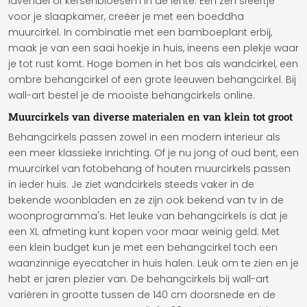
lavendel of kersenbloesem in de lente. Een zen sfeertje
voor je slaapkamer, creëer je met een boeddha
muurcirkel. In combinatie met een bamboeplant erbij,
maak je van een saai hoekje in huis, ineens een plekje waar
je tot rust komt. Hoge bomen in het bos als wandcirkel, een
ombre behangcirkel of een grote leeuwen behangcirkel. Bij
wall-art bestel je de mooiste behangcirkels online.
Muurcirkels van diverse materialen en van klein tot groot
Behangcirkels passen zowel in een modern interieur als
een meer klassieke inrichting. Of je nu jong of oud bent, een
muurcirkel van fotobehang of houten muurcirkels passen
in ieder huis. Je ziet wandcirkels steeds vaker in de
bekende woonbladen en ze zijn ook bekend van tv in de
woonprogramma's. Het leuke van behangcirkels is dat je
een XL afmeting kunt kopen voor maar weinig geld. Met
een klein budget kun je met een behangcirkel toch een
waanzinnige eyecatcher in huis halen. Leuk om te zien en je
hebt er jaren plezier van. De behangcirkels bij wall-art
variëren in grootte tussen de 140 cm doorsnede en de