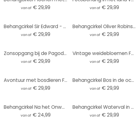
€ 29,99
€ 29,99
vanaf
vanaf
Behangcirkel Sir Edward - Botanisch - vliesbehang/zelfklevend vliesbehang
Behangcirkel Oliver Robins - Schattige Bosdiertjes - vliesbehang/zelfklevend vliesbehang
€ 29,99
€ 29,99
vanaf
vanaf
Zonsopgang bij de Pagode | Japan Kunst - Roze - Rond behang - vliesbehang/zelfklevend vliesbehang
Vintage weidebloemen Fotobehang - Beige - Bloemdecor - Rond - Zelfklevend/niet-geweven
€ 29,99
€ 29,99
vanaf
vanaf
Avontuur met bosdieren Fotobehang - Kvilis - Rond - zelfklevend/niet-geweven
Behangcirkel Bos in de ochtendmist - Maier - vliesbehang/zelfklevend vliesbehang
€ 29,99
€ 29,99
vanaf
vanaf
Behangcirkel Na het Onweer - vliesbehang/zelfklevend vliesbehang
Behangcirkel Waterval in het Bos - vliesbehang/zelfklevend vliesbehang
€ 24,99
€ 29,99
vanaf
vanaf