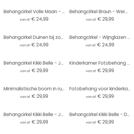
Behangcirkel Volle Maan - vliesbehang/zelfklevend vliesbehang
Behangcirkel Braun - Wereldkaart - vliesbehang/zelfklevend vliesbehang
€ 24,99
€ 29,99
vanaf
vanaf
Behangcirkel Duinen bij zonsondergang - vliesbehang/zelfklevend vliesbehang
Behangcirkel - Wijnglazen - vliesbehang/zelfklevend vliesbehang
€ 24,99
€ 24,99
vanaf
vanaf
Behangcirkel Kikki Belle - Jungle Jive - vliesbehang/zelfklevend vliesbehang
Kinderkamer Fotobehang Kleine teddybeer met ballon - Magnusson - Rond - vliesbehang/zelfklevend vlie
€ 29,99
€ 29,99
vanaf
vanaf
Minimalistische boom in rustig landschap | natuur Fotobehang - Meel - rond - vliesbehang/zelfklevend
Fotobehang voor kinderkamer - Onderwateravontuur met zeedieren - Oliver Robins - Rond - vliesbehang/
€ 29,99
€ 29,99
vanaf
vanaf
Behangcirkel Kikki Belle - Jungle Cats - vliesbehang/zelfklevend vliesbehang
Behangcirkel Kikki Belle - Dino Avontuur - vliesbehang/zelfklevend vliesbehang
€ 29,99
€ 29,99
vanaf
vanaf