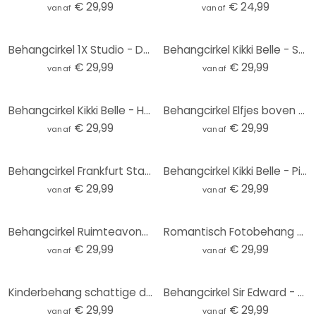
€ 29,99
€ 24,99
vanaf
vanaf
Behangcirkel 1X Studio - Duinen - vliesbehang/zelfklevend vliesbehang
Behangcirkel Kikki Belle - Searching in the Jungle - vliesbehang/zelfklevend vliesbehang
€ 29,99
€ 29,99
vanaf
vanaf
Behangcirkel Kikki Belle - Herten in het Bos - vliesbehang/zelfklevend vliesbehang
Behangcirkel Elfjes boven roze wolken - Oliver Robins - vliesbehang/zelfklevend vliesbehang
€ 29,99
€ 29,99
vanaf
vanaf
Behangcirkel Frankfurt Stadion - vliesbehang/zelfklevend vliesbehang
Behangcirkel Kikki Belle - Pirate Bay - vliesbehang/zelfklevend vliesbehang
€ 29,99
€ 29,99
vanaf
vanaf
Behangcirkel Ruimteavontuur met astronauten - Oliver Robins - vliesbehang/zelfklevend vliesbehang
Romantisch Fotobehang - zonsondergang over strand en zee - Sisi & Seb - Rond - vliesbehang/zelfkleve
€ 29,99
€ 29,99
vanaf
vanaf
Kinderbehang schattige dieren in het hart van het bos | kinderkamer - Oliver Robins - Rond - vliesbe
Behangcirkel Sir Edward - Blauwe Weide - vliesbehang/zelfklevend vliesbehang
€ 29,99
€ 29,99
vanaf
vanaf