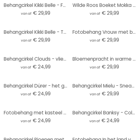
Behangcirkel Kikki Belle - Forest Wonder - vliesbehang/zelfklevend vliesbehang
Wilde Roos Boeket Mokka Mousse Bloemen Fotobehang - Anijs illustratie - Rond - vliesbehang/zelfkleve
€ 29,99
€ 29,99
vanaf
vanaf
Behangcirkel Kikki Belle - Tropische Vogels in het zwart wit - vliesbehang/zelfklevend vliesbehang
Fotobehang Vrouw met bloemenkroon en katten - Hülya - Rond - Zelfklevend/niet-geweven
€ 29,99
€ 29,99
vanaf
vanaf
Behangcirkel Clouds - vliesbehang/zelfklevend vliesbehang
Bloemenpracht in warme pasteltinten | Bloemenbehang - Paksoylu - Rond - vliesbehang/zelfklevend vlie
€ 24,99
€ 29,99
vanaf
vanaf
Behangcirkel Dürer - het grote Gazon - vliesbehang/zelfklevend vliesbehang
Behangcirkel Mielu - Sneaker - vliesbehang/zelfklevend vliesbehang
€ 24,99
€ 29,99
vanaf
vanaf
Fotobehang met kasteel en eenhoorn - Ms Tiff - Rond - Zelfklevend/niet-geweven
Behangcirkel Banksy - Coloured Rain - vliesbehang/zelfklevend vliesbehang
€ 24,99
€ 24,99
vanaf
vanaf
Behangcirkel Pioenen met grote bloemen - SpaceFrog Designs - vliesbehang/zelfklevend vliesbehang
Fotobehang In het land van de dinosaurussen - Blauw - Kikki Belle - Rond - vliesbehang/zelfklevend v