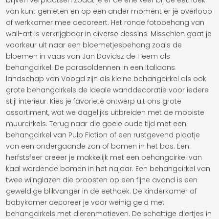
blijven verplaatsen zodat je er de ene keer bij de eethoek
van kunt genieten en op een ander moment er je overloop
of werkkamer mee decoreert. Het ronde fotobehang van
wall-art is verkrijgbaar in diverse dessins. Misschien gaat je
voorkeur uit naar een bloemetjesbehang zoals de
bloemen in vaas van Jan Davidsz de Heem als
behangcirkel. De parasoldennen in een Italiaans
landschap van Voogd zijn als kleine behangcirkel als ook
grote behangcirkels de ideale wanddecoratie voor iedere
stijl interieur. Kies je favoriete ontwerp uit ons grote
assortiment, wat we dagelijks uitbreiden met de mooiste
muurcirkels. Terug naar die goeie oude tijd met een
behangcirkel van Pulp Fiction of een rustgevend plaatje
van een ondergaande zon of bomen in het bos. Een
herfstsfeer creëer je makkelijk met een behangcirkel van
kaal wordende bomen in het najaar. Een behangcirkel van
twee wijnglazen die proosten op een fijne avond is een
geweldige blikvanger in de eethoek. De kinderkamer of
babykamer decoreer je voor weinig geld met
behangcirkels met dierenmotieven. De schattige diertjes in