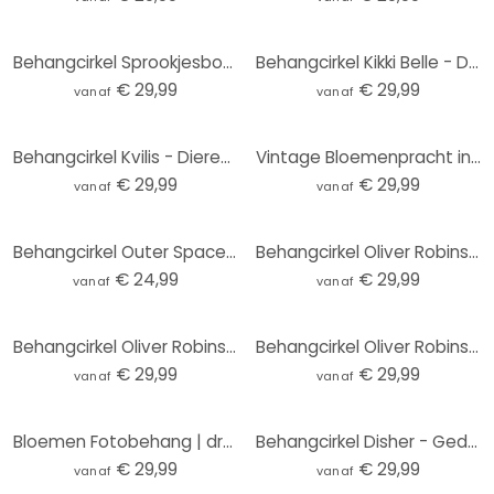
Behangcirkel Sprookjesbos met eenhoorns - Kikki Belle - vliesbehang/zelfklevend vliesbehang
Behangcirkel Kikki Belle - De Berenkoning - vliesbehang/zelfklevend vliesbehang
€ 29,99
€ 29,99
vanaf
vanaf
Behangcirkel Kvilis - Dieren in het Bos - vliesbehang/zelfklevend vliesbehang
Vintage Bloemenpracht in de Weide | Bloemenbehang - Lola Peacock - Rond - vliesbehang/zelfklevend vl
€ 29,99
€ 29,99
vanaf
vanaf
Behangcirkel Outer Space - vliesbehang/zelfklevend vliesbehang
Behangcirkel Oliver Robins - Animals and Palm Trees - vliesbehang/zelfklevend vliesbehang
€ 24,99
€ 29,99
vanaf
vanaf
Behangcirkel Oliver Robins - Kleurrijke boerderij met dieren - vliesbehang/zelfklevend vliesbehang
Behangcirkel Oliver Robins - Boomhut Feestje - vliesbehang/zelfklevend vliesbehang
€ 29,99
€ 29,99
vanaf
vanaf
Bloemen Fotobehang | droogbloemen - elegantie van vergankelijkheid - Boomkind - Rond - vliesbehang/z
Behangcirkel Disher - Gedroogde Bloemen - vliesbehang/zelfklevend vliesbehang
€ 29,99
€ 29,99
vanaf
vanaf