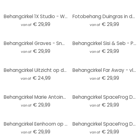
Behangcirkel 1X Studio - Weg naar het Strand - vliesbehang/zelfklevend vliesbehang
Fotobehang Duingras in de avondzon - Treechild - Rond - vliesbehang/zelfklevend vliesbehang
€ 29,99
€ 29,99
vanaf
vanaf
Behangcirkel Graves - Sneaky Cat - vliesbehang/zelfklevend vliesbehang
Behangcirkel Sisi & Seb - Pampas - vliesbehang/zelfklevend vliesbehang
€ 29,99
€ 29,99
vanaf
vanaf
Behangcirkel Uitzicht op de Baltische Zee - vliesbehang/zelfklevend vliesbehang
Behangcirkel Far Away - vliesbehang/zelfklevend vliesbehang
€ 24,99
€ 29,99
vanaf
vanaf
Behangcirkel Marie Antoinette: I never said that - Grace Digital Art - vliesbehang/zelfklevend vlies
Behangcirkel SpaceFrog Designs - Gouden Sterren - vliesbehang/zelfklevend vliesbehang
€ 29,99
€ 29,99
vanaf
vanaf
Behangcirkel Eenhoorn op een kleurrijke bloemenweide - Bonne Müller - vliesbehang/zelfklevend vliesb
Behangcirkel SpaceFrog Designs - Elegante Kraanvogel - Japandi - vliesbehang/zelfklevend vliesbehang
€ 29,99
€ 29,99
vanaf
vanaf