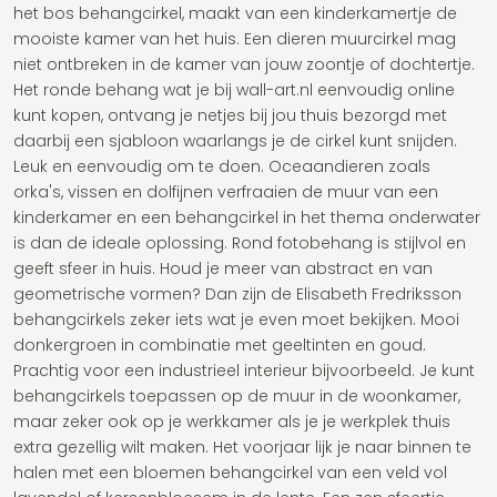
het bos behangcirkel, maakt van een kinderkamertje de
mooiste kamer van het huis. Een dieren muurcirkel mag
niet ontbreken in de kamer van jouw zoontje of dochtertje.
Het ronde behang wat je bij wall-art.nl eenvoudig online
kunt kopen, ontvang je netjes bij jou thuis bezorgd met
daarbij een sjabloon waarlangs je de cirkel kunt snijden.
Leuk en eenvoudig om te doen. Oceaandieren zoals
orka's, vissen en dolfijnen verfraaien de muur van een
kinderkamer en een behangcirkel in het thema onderwater
is dan de ideale oplossing. Rond fotobehang is stijlvol en
geeft sfeer in huis. Houd je meer van abstract en van
geometrische vormen? Dan zijn de Elisabeth Fredriksson
behangcirkels zeker iets wat je even moet bekijken. Mooi
donkergroen in combinatie met geeltinten en goud.
Prachtig voor een industrieel interieur bijvoorbeeld. Je kunt
behangcirkels toepassen op de muur in de woonkamer,
maar zeker ook op je werkkamer als je je werkplek thuis
extra gezellig wilt maken. Het voorjaar lijk je naar binnen te
halen met een bloemen behangcirkel van een veld vol