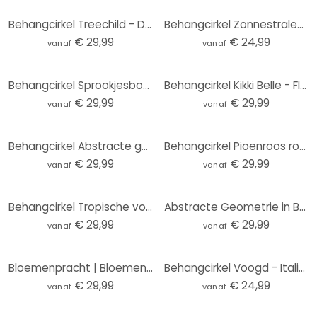
Behangcirkel Treechild - Delicate Flowers - vliesbehang/zelfklevend vliesbehang
Behangcirkel Zonnestralen in het Bos - vliesbehang/zelfklevend vliesbehang
€ 29,99
€ 24,99
vanaf
vanaf
Behangcirkel Sprookjesbos - Kiciak - vliesbehang/zelfklevend vliesbehang
Behangcirkel Kikki Belle - Flamingo Oase - vliesbehang/zelfklevend vliesbehang
€ 29,99
€ 29,99
vanaf
vanaf
Behangcirkel Abstracte golven in het licht van de schemering - Alpenglow Workshop - vliesbehang/zelf
Behangcirkel Pioenroos roze - Haase - vliesbehang/zelfklevend vliesbehang
€ 29,99
€ 29,99
vanaf
vanaf
Behangcirkel Tropische vogels in het bos in de nacht - Haase - vliesbehang/zelfklevend vliesbehang
Abstracte Geometrie in Balans Fotobehang - Ristova - Rond - vliesbehang/zelfklevend vliesbehang
€ 29,99
€ 29,99
vanaf
vanaf
Bloemenpracht | Bloemenbehang - Boomkroon - Rond - vliesbehang/zelfklevend vliesbehang
Behangcirkel Voogd - Italiaans Landschap met Parasoldennen (lichte versie) - vliesbehang/zelfklevend
€ 29,99
€ 24,99
vanaf
vanaf