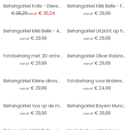
-17%
Behangcirkel Kvilis - Dierenvrienden in het Bos - vliesbehang/zelfklevend vliesbehang
Behangcirkel Kikki Belle - Forest Fun - vliesbehang/zelfklevend vliesbehang
€ 36,29
€ 30,24
€ 29,99
vanaf
vanaf
Behangcirkel Kikki Belle - Animals around the World - vliesbehang/zelfklevend vliesbehang
Behangcirkel Uitzicht op het meer - Keller - vliesbehang/zelfklevend vliesbehang
€ 29,99
€ 29,99
vanaf
vanaf
Fotobehang met 3D ontwerp - Abstracte ringen beige - Grande - Rond - vliesbehang/zelfklevend vliesbe
Behangcirkel Oliver Robins - Ark van Noach - vliesbehang/zelfklevend vliesbehang
€ 29,99
€ 29,99
vanaf
vanaf
Behangcirkel Kleine dinosaurussen op een grote ontdekkingsreis - Oliver Robins - vliesbehang/zelfkle
Fotobehang voor kinderen zonnestelsel met planeten en aarde - Ms Tiff - Rond - Zelfklevend/niet-gewe
€ 29,99
€ 24,99
vanaf
vanaf
Behangcirkel Vos op de maan met vallende sterren - Oliver Robins - vliesbehang/zelfklevend vliesbeha
Behangcirkel Bayern Munchen Stadion - vliesbehang/zelfklevend vliesbehang
€ 29,99
€ 29,99
vanaf
vanaf