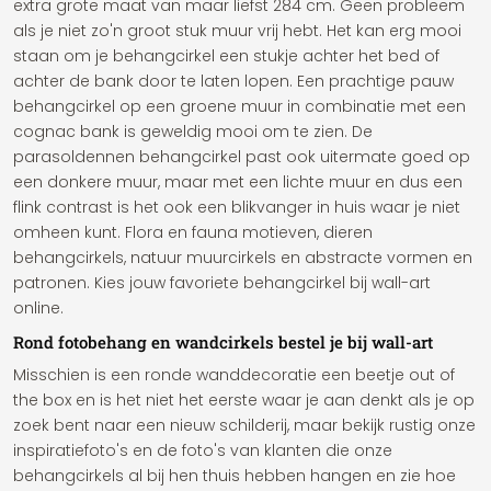
extra grote maat van maar liefst 284 cm. Geen probleem
als je niet zo'n groot stuk muur vrij hebt. Het kan erg mooi
staan om je behangcirkel een stukje achter het bed of
achter de bank door te laten lopen. Een prachtige pauw
behangcirkel op een groene muur in combinatie met een
cognac bank is geweldig mooi om te zien. De
parasoldennen behangcirkel past ook uitermate goed op
een donkere muur, maar met een lichte muur en dus een
flink contrast is het ook een blikvanger in huis waar je niet
omheen kunt. Flora en fauna motieven, dieren
behangcirkels, natuur muurcirkels en abstracte vormen en
patronen. Kies jouw favoriete behangcirkel bij wall-art
online.
Rond fotobehang en wandcirkels bestel je bij wall-art
Misschien is een ronde wanddecoratie een beetje out of
the box en is het niet het eerste waar je aan denkt als je op
zoek bent naar een nieuw schilderij, maar bekijk rustig onze
inspiratiefoto's en de foto's van klanten die onze
behangcirkels al bij hen thuis hebben hangen en zie hoe