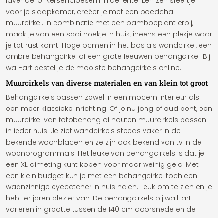
lavendel of kersenbloesem in de lente. Een zen sfeertje
voor je slaapkamer, creëer je met een boeddha
muurcirkel. In combinatie met een bamboeplant erbij,
maak je van een saai hoekje in huis, ineens een plekje waar
je tot rust komt. Hoge bomen in het bos als wandcirkel, een
ombre behangcirkel of een grote leeuwen behangcirkel. Bij
wall-art bestel je de mooiste behangcirkels online.
Muurcirkels van diverse materialen en van klein tot groot
Behangcirkels passen zowel in een modern interieur als
een meer klassieke inrichting. Of je nu jong of oud bent, een
muurcirkel van fotobehang of houten muurcirkels passen
in ieder huis. Je ziet wandcirkels steeds vaker in de
bekende woonbladen en ze zijn ook bekend van tv in de
woonprogramma's. Het leuke van behangcirkels is dat je
een XL afmeting kunt kopen voor maar weinig geld. Met
een klein budget kun je met een behangcirkel toch een
waanzinnige eyecatcher in huis halen. Leuk om te zien en je
hebt er jaren plezier van. De behangcirkels bij wall-art
variëren in grootte tussen de 140 cm doorsnede en de