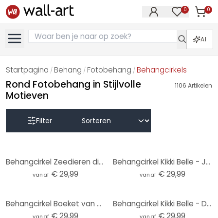
0
0
Artike
Artikelen in 
AI
Startpagina
Behang
Fotobehang
Behangcirkels
/
/
/
Rond Fotobehang in Stijlvolle
1106
Artikelen
Motieven
Filter
Behangcirkel Zeedieren diep in de oceaan - Oliver Robins - vliesbehang/zelfklevend vliesbehang
Behangcirkel Kikki Belle - Jungle Jive - vliesbehang/zelfklevend vliesbehang
€ 29,99
€ 29,99
vanaf
vanaf
Behangcirkel Boeket van gedroogde bloemen - Treechild - vliesbehang/zelfklevend vliesbehang
Behangcirkel Kikki Belle - Dino World - vliesbehang/zelfklevend vliesbehang
€ 29,99
€ 29,99
vanaf
vanaf