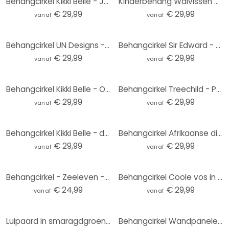
Behangcirkel Kikki Belle - Jungle Paradise - vliesbehang/zelfklevend vliesbehang
Kinderbehang Walvissen en hun vrienden in de onderwaterwereld - Oliver Robins - Rond - vliesbehang/z
€ 29,99
€ 29,99
vanaf
vanaf
Behangcirkel UN Designs - Fleur de Paris - vliesbehang/zelfklevend vliesbehang
Behangcirkel Sir Edward - Magic Flowers - vliesbehang/zelfklevend vliesbehang
€ 29,99
€ 29,99
vanaf
vanaf
Behangcirkel Kikki Belle - Ocean Life - vliesbehang/zelfklevend vliesbehang
Behangcirkel Treechild - Pastelkleurige grassen - vliesbehang/zelfklevend vliesbehang
€ 29,99
€ 29,99
vanaf
vanaf
Behangcirkel Kikki Belle - de Savanne - vliesbehang/zelfklevend vliesbehang
Behangcirkel Afrikaanse dieren in het regenwoud - Kvilis - vliesbehang/zelfklevend vliesbehang
€ 29,99
€ 29,99
vanaf
vanaf
Behangcirkel - Zeeleven - vliesbehang/zelfklevend vliesbehang
Behangcirkel Coole vos in een pak - Magnusson - vliesbehang/zelfklevend vliesbehang
€ 24,99
€ 29,99
vanaf
vanaf
Luipaard in smaragdgroene jungle Fotobehang - Manovski - Rond - vliesbehang/zelfklevend vliesbehang
Behangcirkel Wandpanelen met houtlook - vliesbehang/zelfklevend vliesbehang