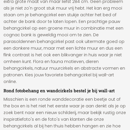
extra grote maat van maar liefst 284 cm. Geen probleem
als je niet zo'n groot stuk muur vrij hebt. Het kan erg mooi
staan om je behangcirkel een stukje achter het bed of
achter de bank door te laten lopen. Een prachtige pauw
behangcirkel op een groene muur in combinatie met een
cognac bank is geweldig mooi om te zien. De
parasoldennen behangcirkel past ook uitermate goed op
een donkere muur, maar met een lichte muur en dus een
flink contrast is het ook een blikvanger in huis waar je niet
omheen kunt. Flora en fauna motieven, dieren
behangcirkels, natuur muurcirkels en abstracte vormen en
patronen. Kies jouw favoriete behangcirkel bij wall-art
online.
Rond fotobehang en wandcirkels bestel je bij wall-art
Misschien is een ronde wanddecoratie een beetje out of
the box en is het niet het eerste waar je aan denkt als je op
zoek bent naar een nieuw schilderij, maar bekijk rustig onze
inspiratiefoto's en de foto's van klanten die onze
behangcirkels al bij hen thuis hebben hangen en zie hoe