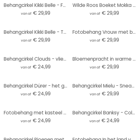
Behangcirkel Kikki Belle - Forest Wonder - vliesbehang/zelfklevend vliesbehang
Wilde Roos Boeket Mokka Mousse Bloemen Fotobehang - Anijs illustratie - Rond - vliesbehang/zelfkleve
€ 29,99
€ 29,99
vanaf
vanaf
Behangcirkel Kikki Belle - Tropische Vogels in het zwart wit - vliesbehang/zelfklevend vliesbehang
Fotobehang Vrouw met bloemenkroon en katten - Hülya - Rond - Zelfklevend/niet-geweven
€ 29,99
€ 29,99
vanaf
vanaf
Behangcirkel Clouds - vliesbehang/zelfklevend vliesbehang
Bloemenpracht in warme pasteltinten | Bloemenbehang - Paksoylu - Rond - vliesbehang/zelfklevend vlie
€ 24,99
€ 29,99
vanaf
vanaf
Behangcirkel Dürer - het grote Gazon - vliesbehang/zelfklevend vliesbehang
Behangcirkel Mielu - Sneaker - vliesbehang/zelfklevend vliesbehang
€ 24,99
€ 29,99
vanaf
vanaf
Fotobehang met kasteel en eenhoorn - Ms Tiff - Rond - Zelfklevend/niet-geweven
Behangcirkel Banksy - Coloured Rain - vliesbehang/zelfklevend vliesbehang
€ 24,99
€ 24,99
vanaf
vanaf
Behangcirkel Pioenen met grote bloemen - SpaceFrog Designs - vliesbehang/zelfklevend vliesbehang
Fotobehang In het land van de dinosaurussen - Blauw - Kikki Belle - Rond - vliesbehang/zelfklevend v