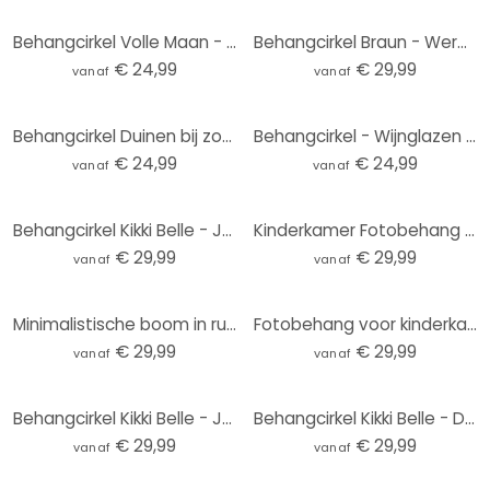
Behangcirkel Volle Maan - vliesbehang/zelfklevend vliesbehang
Behangcirkel Braun - Wereldkaart - vliesbehang/zelfklevend vliesbehang
€ 24,99
€ 29,99
vanaf
vanaf
Behangcirkel Duinen bij zonsondergang - vliesbehang/zelfklevend vliesbehang
Behangcirkel - Wijnglazen - vliesbehang/zelfklevend vliesbehang
€ 24,99
€ 24,99
vanaf
vanaf
Behangcirkel Kikki Belle - Jungle Jive - vliesbehang/zelfklevend vliesbehang
Kinderkamer Fotobehang Kleine teddybeer met ballon - Magnusson - Rond - vliesbehang/zelfklevend vlie
€ 29,99
€ 29,99
vanaf
vanaf
Minimalistische boom in rustig landschap | natuur Fotobehang - Meel - rond - vliesbehang/zelfklevend
Fotobehang voor kinderkamer - Onderwateravontuur met zeedieren - Oliver Robins - Rond - vliesbehang/
€ 29,99
€ 29,99
vanaf
vanaf
Behangcirkel Kikki Belle - Jungle Cats - vliesbehang/zelfklevend vliesbehang
Behangcirkel Kikki Belle - Dino Avontuur - vliesbehang/zelfklevend vliesbehang
€ 29,99
€ 29,99
vanaf
vanaf