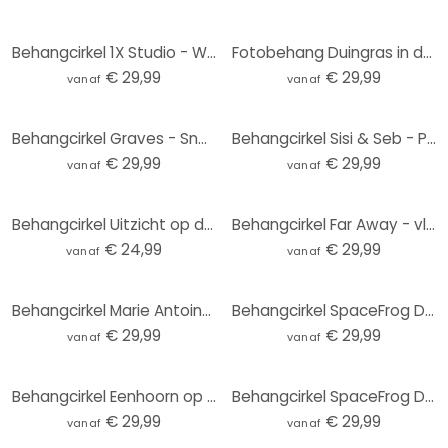
Behangcirkel 1X Studio - Weg naar het Strand - vliesbehang/zelfklevend vliesbehang
Fotobehang Duingras in de avondzon - Treechild - Rond - vliesbehang/zelfklevend vliesbehang
€ 29,99
€ 29,99
vanaf
vanaf
Behangcirkel Graves - Sneaky Cat - vliesbehang/zelfklevend vliesbehang
Behangcirkel Sisi & Seb - Pampas - vliesbehang/zelfklevend vliesbehang
€ 29,99
€ 29,99
vanaf
vanaf
Behangcirkel Uitzicht op de Baltische Zee - vliesbehang/zelfklevend vliesbehang
Behangcirkel Far Away - vliesbehang/zelfklevend vliesbehang
€ 24,99
€ 29,99
vanaf
vanaf
Behangcirkel Marie Antoinette: I never said that - Grace Digital Art - vliesbehang/zelfklevend vlies
Behangcirkel SpaceFrog Designs - Gouden Sterren - vliesbehang/zelfklevend vliesbehang
€ 29,99
€ 29,99
vanaf
vanaf
Behangcirkel Eenhoorn op een kleurrijke bloemenweide - Bonne Müller - vliesbehang/zelfklevend vliesb
Behangcirkel SpaceFrog Designs - Elegante Kraanvogel - Japandi - vliesbehang/zelfklevend vliesbehang
€ 29,99
€ 29,99
vanaf
vanaf