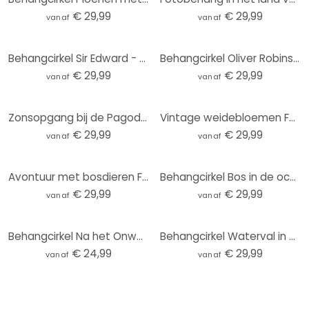
€ 29,99
€ 29,99
vanaf
vanaf
Behangcirkel Sir Edward - Botanisch - vliesbehang/zelfklevend vliesbehang
Behangcirkel Oliver Robins - Schattige Bosdiertjes - vliesbehang/zelfklevend vliesbehang
€ 29,99
€ 29,99
vanaf
vanaf
Zonsopgang bij de Pagode | Japan Kunst - Roze - Rond behang - vliesbehang/zelfklevend vliesbehang
Vintage weidebloemen Fotobehang - Beige - Bloemdecor - Rond - Zelfklevend/niet-geweven
€ 29,99
€ 29,99
vanaf
vanaf
Avontuur met bosdieren Fotobehang - Kvilis - Rond - zelfklevend/niet-geweven
Behangcirkel Bos in de ochtendmist - Maier - vliesbehang/zelfklevend vliesbehang
€ 29,99
€ 29,99
vanaf
vanaf
Behangcirkel Na het Onweer - vliesbehang/zelfklevend vliesbehang
Behangcirkel Waterval in het Bos - vliesbehang/zelfklevend vliesbehang
€ 24,99
€ 29,99
vanaf
vanaf