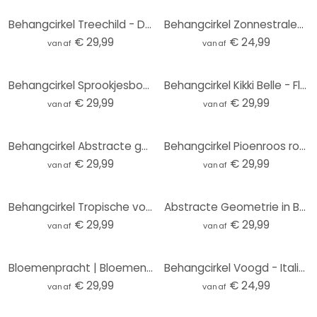
Behangcirkel Treechild - Delicate Flowers - vliesbehang/zelfklevend vliesbehang
Behangcirkel Zonnestralen in het Bos - vliesbehang/zelfklevend vliesbehang
€ 29,99
€ 24,99
vanaf
vanaf
Behangcirkel Sprookjesbos - Kiciak - vliesbehang/zelfklevend vliesbehang
Behangcirkel Kikki Belle - Flamingo Oase - vliesbehang/zelfklevend vliesbehang
€ 29,99
€ 29,99
vanaf
vanaf
Behangcirkel Abstracte golven in het licht van de schemering - Alpenglow Workshop - vliesbehang/zelf
Behangcirkel Pioenroos roze - Haase - vliesbehang/zelfklevend vliesbehang
€ 29,99
€ 29,99
vanaf
vanaf
Behangcirkel Tropische vogels in het bos in de nacht - Haase - vliesbehang/zelfklevend vliesbehang
Abstracte Geometrie in Balans Fotobehang - Ristova - Rond - vliesbehang/zelfklevend vliesbehang
€ 29,99
€ 29,99
vanaf
vanaf
Bloemenpracht | Bloemenbehang - Boomkroon - Rond - vliesbehang/zelfklevend vliesbehang
Behangcirkel Voogd - Italiaans Landschap met Parasoldennen (lichte versie) - vliesbehang/zelfklevend
€ 29,99
€ 24,99
vanaf
vanaf