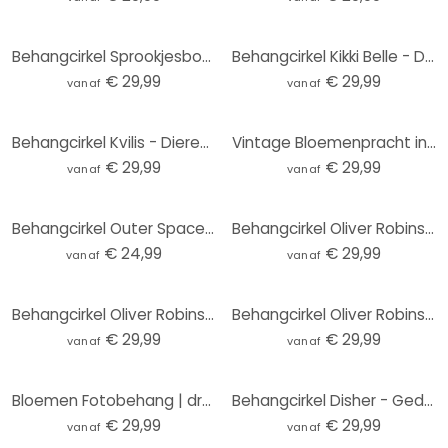
Behangcirkel Sprookjesbos met eenhoorns - Kikki Belle - vliesbehang/zelfklevend vliesbehang
Behangcirkel Kikki Belle - De Berenkoning - vliesbehang/zelfklevend vliesbehang
€ 29,99
€ 29,99
vanaf
vanaf
Behangcirkel Kvilis - Dieren in het Bos - vliesbehang/zelfklevend vliesbehang
Vintage Bloemenpracht in de Weide | Bloemenbehang - Lola Peacock - Rond - vliesbehang/zelfklevend vl
€ 29,99
€ 29,99
vanaf
vanaf
Behangcirkel Outer Space - vliesbehang/zelfklevend vliesbehang
Behangcirkel Oliver Robins - Animals and Palm Trees - vliesbehang/zelfklevend vliesbehang
€ 24,99
€ 29,99
vanaf
vanaf
Behangcirkel Oliver Robins - Kleurrijke boerderij met dieren - vliesbehang/zelfklevend vliesbehang
Behangcirkel Oliver Robins - Boomhut Feestje - vliesbehang/zelfklevend vliesbehang
€ 29,99
€ 29,99
vanaf
vanaf
Bloemen Fotobehang | droogbloemen - elegantie van vergankelijkheid - Boomkind - Rond - vliesbehang/z
Behangcirkel Disher - Gedroogde Bloemen - vliesbehang/zelfklevend vliesbehang
€ 29,99
€ 29,99
vanaf
vanaf