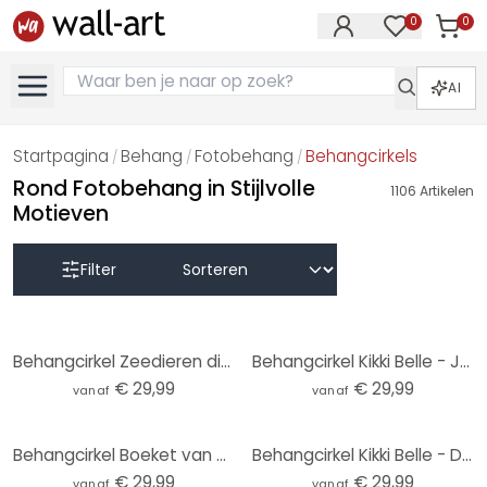
0
0
Artike
Artikelen in 
AI
Startpagina
Behang
Fotobehang
Behangcirkels
/
/
/
Rond Fotobehang in Stijlvolle
1106
Artikelen
Motieven
Filter
Behangcirkel Zeedieren diep in de oceaan - Oliver Robins - vliesbehang/zelfklevend vliesbehang
Behangcirkel Kikki Belle - Jungle Jive - vliesbehang/zelfklevend vliesbehang
€ 29,99
€ 29,99
vanaf
vanaf
Behangcirkel Boeket van gedroogde bloemen - Treechild - vliesbehang/zelfklevend vliesbehang
Behangcirkel Kikki Belle - Dino World - vliesbehang/zelfklevend vliesbehang
€ 29,99
€ 29,99
vanaf
vanaf