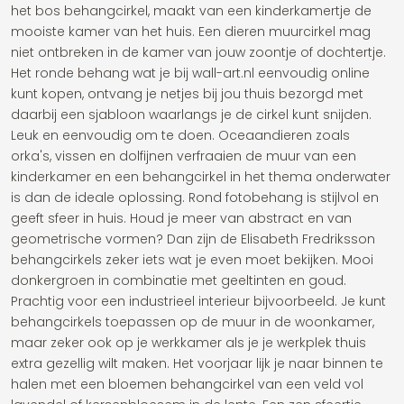
het bos behangcirkel, maakt van een kinderkamertje de
mooiste kamer van het huis. Een dieren muurcirkel mag
niet ontbreken in de kamer van jouw zoontje of dochtertje.
Het ronde behang wat je bij wall-art.nl eenvoudig online
kunt kopen, ontvang je netjes bij jou thuis bezorgd met
daarbij een sjabloon waarlangs je de cirkel kunt snijden.
Leuk en eenvoudig om te doen. Oceaandieren zoals
orka's, vissen en dolfijnen verfraaien de muur van een
kinderkamer en een behangcirkel in het thema onderwater
is dan de ideale oplossing. Rond fotobehang is stijlvol en
geeft sfeer in huis. Houd je meer van abstract en van
geometrische vormen? Dan zijn de Elisabeth Fredriksson
behangcirkels zeker iets wat je even moet bekijken. Mooi
donkergroen in combinatie met geeltinten en goud.
Prachtig voor een industrieel interieur bijvoorbeeld. Je kunt
behangcirkels toepassen op de muur in de woonkamer,
maar zeker ook op je werkkamer als je je werkplek thuis
extra gezellig wilt maken. Het voorjaar lijk je naar binnen te
halen met een bloemen behangcirkel van een veld vol