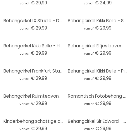
€ 29,99
€ 24,99
vanaf
vanaf
Behangcirkel 1X Studio - Duinen - vliesbehang/zelfklevend vliesbehang
Behangcirkel Kikki Belle - Searching in the Jungle - vliesbehang/zelfklevend vliesbehang
€ 29,99
€ 29,99
vanaf
vanaf
Behangcirkel Kikki Belle - Herten in het Bos - vliesbehang/zelfklevend vliesbehang
Behangcirkel Elfjes boven roze wolken - Oliver Robins - vliesbehang/zelfklevend vliesbehang
€ 29,99
€ 29,99
vanaf
vanaf
Behangcirkel Frankfurt Stadion - vliesbehang/zelfklevend vliesbehang
Behangcirkel Kikki Belle - Pirate Bay - vliesbehang/zelfklevend vliesbehang
€ 29,99
€ 29,99
vanaf
vanaf
Behangcirkel Ruimteavontuur met astronauten - Oliver Robins - vliesbehang/zelfklevend vliesbehang
Romantisch Fotobehang - zonsondergang over strand en zee - Sisi & Seb - Rond - vliesbehang/zelfkleve
€ 29,99
€ 29,99
vanaf
vanaf
Kinderbehang schattige dieren in het hart van het bos | kinderkamer - Oliver Robins - Rond - vliesbe
Behangcirkel Sir Edward - Blauwe Weide - vliesbehang/zelfklevend vliesbehang
€ 29,99
€ 29,99
vanaf
vanaf