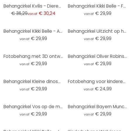
-17%
Behangcirkel Kvilis - Dierenvrienden in het Bos - vliesbehang/zelfklevend vliesbehang
Behangcirkel Kikki Belle - Forest Fun - vliesbehang/zelfklevend vliesbehang
€ 36,29
€ 30,24
€ 29,99
vanaf
vanaf
Behangcirkel Kikki Belle - Animals around the World - vliesbehang/zelfklevend vliesbehang
Behangcirkel Uitzicht op het meer - Keller - vliesbehang/zelfklevend vliesbehang
€ 29,99
€ 29,99
vanaf
vanaf
Fotobehang met 3D ontwerp - Abstracte ringen beige - Grande - Rond - vliesbehang/zelfklevend vliesbe
Behangcirkel Oliver Robins - Ark van Noach - vliesbehang/zelfklevend vliesbehang
€ 29,99
€ 29,99
vanaf
vanaf
Behangcirkel Kleine dinosaurussen op een grote ontdekkingsreis - Oliver Robins - vliesbehang/zelfkle
Fotobehang voor kinderen zonnestelsel met planeten en aarde - Ms Tiff - Rond - Zelfklevend/niet-gewe
€ 29,99
€ 24,99
vanaf
vanaf
Behangcirkel Vos op de maan met vallende sterren - Oliver Robins - vliesbehang/zelfklevend vliesbeha
Behangcirkel Bayern Munchen Stadion - vliesbehang/zelfklevend vliesbehang
€ 29,99
€ 29,99
vanaf
vanaf