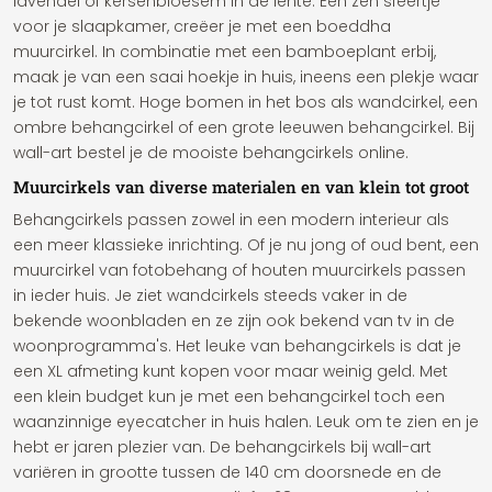
lavendel of kersenbloesem in de lente. Een zen sfeertje
voor je slaapkamer, creëer je met een boeddha
muurcirkel. In combinatie met een bamboeplant erbij,
maak je van een saai hoekje in huis, ineens een plekje waar
je tot rust komt. Hoge bomen in het bos als wandcirkel, een
ombre behangcirkel of een grote leeuwen behangcirkel. Bij
wall-art bestel je de mooiste behangcirkels online.
Muurcirkels van diverse materialen en van klein tot groot
Behangcirkels passen zowel in een modern interieur als
een meer klassieke inrichting. Of je nu jong of oud bent, een
muurcirkel van fotobehang of houten muurcirkels passen
in ieder huis. Je ziet wandcirkels steeds vaker in de
bekende woonbladen en ze zijn ook bekend van tv in de
woonprogramma's. Het leuke van behangcirkels is dat je
een XL afmeting kunt kopen voor maar weinig geld. Met
een klein budget kun je met een behangcirkel toch een
waanzinnige eyecatcher in huis halen. Leuk om te zien en je
hebt er jaren plezier van. De behangcirkels bij wall-art
variëren in grootte tussen de 140 cm doorsnede en de