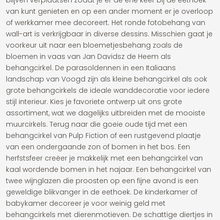
blijven verplaatsen zodat je er de ene keer bij de eethoek
van kunt genieten en op een ander moment er je overloop
of werkkamer mee decoreert. Het ronde fotobehang van
wall-art is verkrijgbaar in diverse dessins. Misschien gaat je
voorkeur uit naar een bloemetjesbehang zoals de
bloemen in vaas van Jan Davidsz de Heem als
behangcirkel. De parasoldennen in een Italiaans
landschap van Voogd zijn als kleine behangcirkel als ook
grote behangcirkels de ideale wanddecoratie voor iedere
stijl interieur. Kies je favoriete ontwerp uit ons grote
assortiment, wat we dagelijks uitbreiden met de mooiste
muurcirkels. Terug naar die goeie oude tijd met een
behangcirkel van Pulp Fiction of een rustgevend plaatje
van een ondergaande zon of bomen in het bos. Een
herfstsfeer creëer je makkelijk met een behangcirkel van
kaal wordende bomen in het najaar. Een behangcirkel van
twee wijnglazen die proosten op een fijne avond is een
geweldige blikvanger in de eethoek. De kinderkamer of
babykamer decoreer je voor weinig geld met
behangcirkels met dierenmotieven. De schattige diertjes in