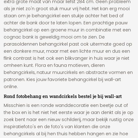
extra grote maat van maar liefst 284 cm. Geen probleem
als je niet zo'n groot stuk muur vrij hebt. Het kan erg mooi
staan om je behangcirkel een stukje achter het bed of
achter de bank door te laten lopen. Een prachtige pauw
behangcirkel op een groene muur in combinatie met een
cognac bank is geweldig mooi om te zien. De
parasoldennen behangcirkel past ook uitermate goed op
een donkere muur, maar met een lichte muur en dus een
flink contrast is het ook een blikvanger in huis waar je niet
omheen kunt. Flora en fauna motieven, dieren
behangcirkels, natuur muurcirkels en abstracte vormen en
patronen. Kies jouw favoriete behangcirkel bij wall-art
online.
Rond fotobehang en wandcirkels bestel je bij wall-art
Misschien is een ronde wanddecoratie een beetje out of
the box en is het niet het eerste waar je aan denkt als je op
zoek bent naar een nieuw schilderij, maar bekijk rustig onze
inspiratiefoto's en de foto's van klanten die onze
behangcirkels al bij hen thuis hebben hangen en zie hoe