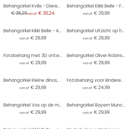
-17%
Behangcirkel Kvilis - Dierenvrienden in het Bos - vliesbehang/zelfklevend vliesbehang
Behangcirkel Kikki Belle - Forest Fun - vliesbehang/zelfklevend vliesbehang
€ 36,29
€ 30,24
€ 29,99
vanaf
vanaf
Behangcirkel Kikki Belle - Animals around the World - vliesbehang/zelfklevend vliesbehang
Behangcirkel Uitzicht op het meer - Keller - vliesbehang/zelfklevend vliesbehang
€ 29,99
€ 29,99
vanaf
vanaf
Fotobehang met 3D ontwerp - Abstracte ringen beige - Grande - Rond - vliesbehang/zelfklevend vliesbe
Behangcirkel Oliver Robins - Ark van Noach - vliesbehang/zelfklevend vliesbehang
€ 29,99
€ 29,99
vanaf
vanaf
Behangcirkel Kleine dinosaurussen op een grote ontdekkingsreis - Oliver Robins - vliesbehang/zelfkle
Fotobehang voor kinderen zonnestelsel met planeten en aarde - Ms Tiff - Rond - Zelfklevend/niet-gewe
€ 29,99
€ 24,99
vanaf
vanaf
Behangcirkel Vos op de maan met vallende sterren - Oliver Robins - vliesbehang/zelfklevend vliesbeha
Behangcirkel Bayern Munchen Stadion - vliesbehang/zelfklevend vliesbehang
€ 29,99
€ 29,99
vanaf
vanaf