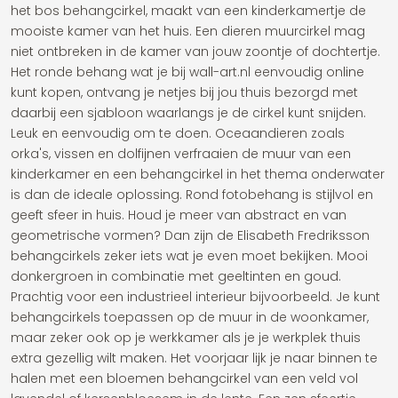
het bos behangcirkel, maakt van een kinderkamertje de
mooiste kamer van het huis. Een dieren muurcirkel mag
niet ontbreken in de kamer van jouw zoontje of dochtertje.
Het ronde behang wat je bij wall-art.nl eenvoudig online
kunt kopen, ontvang je netjes bij jou thuis bezorgd met
daarbij een sjabloon waarlangs je de cirkel kunt snijden.
Leuk en eenvoudig om te doen. Oceaandieren zoals
orka's, vissen en dolfijnen verfraaien de muur van een
kinderkamer en een behangcirkel in het thema onderwater
is dan de ideale oplossing. Rond fotobehang is stijlvol en
geeft sfeer in huis. Houd je meer van abstract en van
geometrische vormen? Dan zijn de Elisabeth Fredriksson
behangcirkels zeker iets wat je even moet bekijken. Mooi
donkergroen in combinatie met geeltinten en goud.
Prachtig voor een industrieel interieur bijvoorbeeld. Je kunt
behangcirkels toepassen op de muur in de woonkamer,
maar zeker ook op je werkkamer als je je werkplek thuis
extra gezellig wilt maken. Het voorjaar lijk je naar binnen te
halen met een bloemen behangcirkel van een veld vol