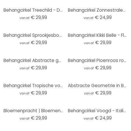
Behangcirkel Treechild - Delicate Flowers - vliesbehang/zelfklevend vliesbehang
Behangcirkel Zonnestralen in het Bos - vliesbehang/zelfklevend vliesbehang
€ 29,99
€ 24,99
vanaf
vanaf
Behangcirkel Sprookjesbos - Kiciak - vliesbehang/zelfklevend vliesbehang
Behangcirkel Kikki Belle - Flamingo Oase - vliesbehang/zelfklevend vliesbehang
€ 29,99
€ 29,99
vanaf
vanaf
Behangcirkel Abstracte golven in het licht van de schemering - Alpenglow Workshop - vliesbehang/zelf
Behangcirkel Pioenroos roze - Haase - vliesbehang/zelfklevend vliesbehang
€ 29,99
€ 29,99
vanaf
vanaf
Behangcirkel Tropische vogels in het bos in de nacht - Haase - vliesbehang/zelfklevend vliesbehang
Abstracte Geometrie in Balans Fotobehang - Ristova - Rond - vliesbehang/zelfklevend vliesbehang
€ 29,99
€ 29,99
vanaf
vanaf
Bloemenpracht | Bloemenbehang - Boomkroon - Rond - vliesbehang/zelfklevend vliesbehang
Behangcirkel Voogd - Italiaans Landschap met Parasoldennen (lichte versie) - vliesbehang/zelfklevend
€ 29,99
€ 24,99
vanaf
vanaf