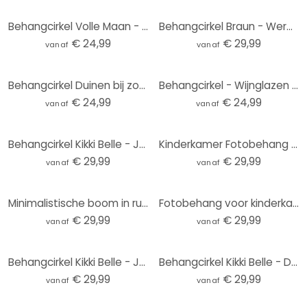
Behangcirkel Volle Maan - vliesbehang/zelfklevend vliesbehang
Behangcirkel Braun - Wereldkaart - vliesbehang/zelfklevend vliesbehang
€ 24,99
€ 29,99
vanaf
vanaf
Behangcirkel Duinen bij zonsondergang - vliesbehang/zelfklevend vliesbehang
Behangcirkel - Wijnglazen - vliesbehang/zelfklevend vliesbehang
€ 24,99
€ 24,99
vanaf
vanaf
Behangcirkel Kikki Belle - Jungle Jive - vliesbehang/zelfklevend vliesbehang
Kinderkamer Fotobehang Kleine teddybeer met ballon - Magnusson - Rond - vliesbehang/zelfklevend vlie
€ 29,99
€ 29,99
vanaf
vanaf
Minimalistische boom in rustig landschap | natuur Fotobehang - Meel - rond - vliesbehang/zelfklevend
Fotobehang voor kinderkamer - Onderwateravontuur met zeedieren - Oliver Robins - Rond - vliesbehang/
€ 29,99
€ 29,99
vanaf
vanaf
Behangcirkel Kikki Belle - Jungle Cats - vliesbehang/zelfklevend vliesbehang
Behangcirkel Kikki Belle - Dino Avontuur - vliesbehang/zelfklevend vliesbehang
€ 29,99
€ 29,99
vanaf
vanaf