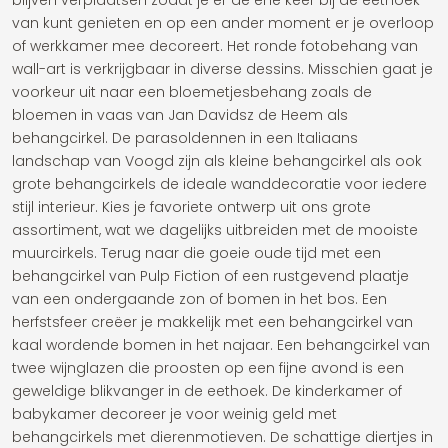
blijven verplaatsen zodat je er de ene keer bij de eethoek
van kunt genieten en op een ander moment er je overloop
of werkkamer mee decoreert. Het ronde fotobehang van
wall-art is verkrijgbaar in diverse dessins. Misschien gaat je
voorkeur uit naar een bloemetjesbehang zoals de
bloemen in vaas van Jan Davidsz de Heem als
behangcirkel. De parasoldennen in een Italiaans
landschap van Voogd zijn als kleine behangcirkel als ook
grote behangcirkels de ideale wanddecoratie voor iedere
stijl interieur. Kies je favoriete ontwerp uit ons grote
assortiment, wat we dagelijks uitbreiden met de mooiste
muurcirkels. Terug naar die goeie oude tijd met een
behangcirkel van Pulp Fiction of een rustgevend plaatje
van een ondergaande zon of bomen in het bos. Een
herfstsfeer creëer je makkelijk met een behangcirkel van
kaal wordende bomen in het najaar. Een behangcirkel van
twee wijnglazen die proosten op een fijne avond is een
geweldige blikvanger in de eethoek. De kinderkamer of
babykamer decoreer je voor weinig geld met
behangcirkels met dierenmotieven. De schattige diertjes in