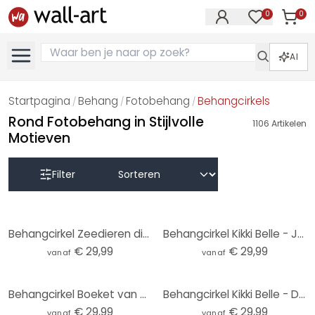
0
0
Artike
Artikelen in 
AI
Startpagina
Behang
Fotobehang
Behangcirkels
/
/
/
Rond Fotobehang in Stijlvolle
1106
Artikelen
Motieven
Filter
Behangcirkel Zeedieren diep in de oceaan - Oliver Robins - vliesbehang/zelfklevend vliesbehang
Behangcirkel Kikki Belle - Jungle Jive - vliesbehang/zelfklevend vliesbehang
€ 29,99
€ 29,99
vanaf
vanaf
Behangcirkel Boeket van gedroogde bloemen - Treechild - vliesbehang/zelfklevend vliesbehang
Behangcirkel Kikki Belle - Dino World - vliesbehang/zelfklevend vliesbehang
€ 29,99
€ 29,99
vanaf
vanaf