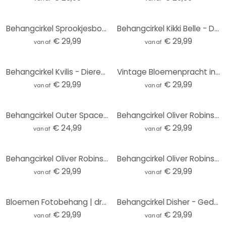
Behangcirkel Sprookjesbos met eenhoorns - Kikki Belle - vliesbehang/zelfklevend vliesbehang
Behangcirkel Kikki Belle - De Berenkoning - vliesbehang/zelfklevend vliesbehang
€ 29,99
€ 29,99
vanaf
vanaf
Behangcirkel Kvilis - Dieren in het Bos - vliesbehang/zelfklevend vliesbehang
Vintage Bloemenpracht in de Weide | Bloemenbehang - Lola Peacock - Rond - vliesbehang/zelfklevend vl
€ 29,99
€ 29,99
vanaf
vanaf
Behangcirkel Outer Space - vliesbehang/zelfklevend vliesbehang
Behangcirkel Oliver Robins - Animals and Palm Trees - vliesbehang/zelfklevend vliesbehang
€ 24,99
€ 29,99
vanaf
vanaf
Behangcirkel Oliver Robins - Kleurrijke boerderij met dieren - vliesbehang/zelfklevend vliesbehang
Behangcirkel Oliver Robins - Boomhut Feestje - vliesbehang/zelfklevend vliesbehang
€ 29,99
€ 29,99
vanaf
vanaf
Bloemen Fotobehang | droogbloemen - elegantie van vergankelijkheid - Boomkind - Rond - vliesbehang/z
Behangcirkel Disher - Gedroogde Bloemen - vliesbehang/zelfklevend vliesbehang
€ 29,99
€ 29,99
vanaf
vanaf