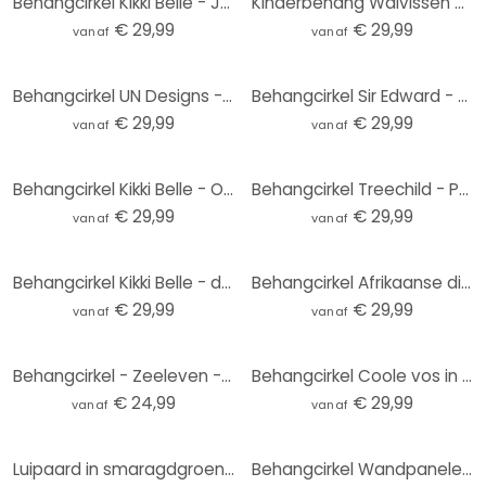
Behangcirkel Kikki Belle - Jungle Paradise - vliesbehang/zelfklevend vliesbehang
Kinderbehang Walvissen en hun vrienden in de onderwaterwereld - Oliver Robins - Rond - vliesbehang/z
€ 29,99
€ 29,99
vanaf
vanaf
Behangcirkel UN Designs - Fleur de Paris - vliesbehang/zelfklevend vliesbehang
Behangcirkel Sir Edward - Magic Flowers - vliesbehang/zelfklevend vliesbehang
€ 29,99
€ 29,99
vanaf
vanaf
Behangcirkel Kikki Belle - Ocean Life - vliesbehang/zelfklevend vliesbehang
Behangcirkel Treechild - Pastelkleurige grassen - vliesbehang/zelfklevend vliesbehang
€ 29,99
€ 29,99
vanaf
vanaf
Behangcirkel Kikki Belle - de Savanne - vliesbehang/zelfklevend vliesbehang
Behangcirkel Afrikaanse dieren in het regenwoud - Kvilis - vliesbehang/zelfklevend vliesbehang
€ 29,99
€ 29,99
vanaf
vanaf
Behangcirkel - Zeeleven - vliesbehang/zelfklevend vliesbehang
Behangcirkel Coole vos in een pak - Magnusson - vliesbehang/zelfklevend vliesbehang
€ 24,99
€ 29,99
vanaf
vanaf
Luipaard in smaragdgroene jungle Fotobehang - Manovski - Rond - vliesbehang/zelfklevend vliesbehang
Behangcirkel Wandpanelen met houtlook - vliesbehang/zelfklevend vliesbehang