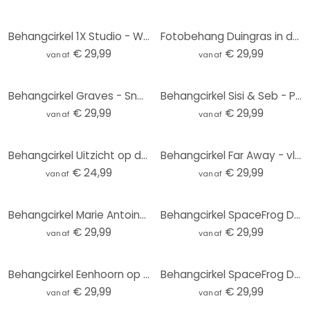
Behangcirkel 1X Studio - Weg naar het Strand - vliesbehang/zelfklevend vliesbehang
Fotobehang Duingras in de avondzon - Treechild - Rond - vliesbehang/zelfklevend vliesbehang
€ 29,99
€ 29,99
vanaf
vanaf
Behangcirkel Graves - Sneaky Cat - vliesbehang/zelfklevend vliesbehang
Behangcirkel Sisi & Seb - Pampas - vliesbehang/zelfklevend vliesbehang
€ 29,99
€ 29,99
vanaf
vanaf
Behangcirkel Uitzicht op de Baltische Zee - vliesbehang/zelfklevend vliesbehang
Behangcirkel Far Away - vliesbehang/zelfklevend vliesbehang
€ 24,99
€ 29,99
vanaf
vanaf
Behangcirkel Marie Antoinette: I never said that - Grace Digital Art - vliesbehang/zelfklevend vlies
Behangcirkel SpaceFrog Designs - Gouden Sterren - vliesbehang/zelfklevend vliesbehang
€ 29,99
€ 29,99
vanaf
vanaf
Behangcirkel Eenhoorn op een kleurrijke bloemenweide - Bonne Müller - vliesbehang/zelfklevend vliesb
Behangcirkel SpaceFrog Designs - Elegante Kraanvogel - Japandi - vliesbehang/zelfklevend vliesbehang
€ 29,99
€ 29,99
vanaf
vanaf