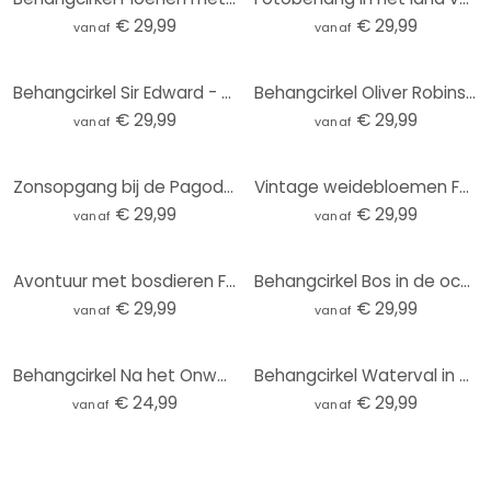
€ 29,99
€ 29,99
vanaf
vanaf
Behangcirkel Sir Edward - Botanisch - vliesbehang/zelfklevend vliesbehang
Behangcirkel Oliver Robins - Schattige Bosdiertjes - vliesbehang/zelfklevend vliesbehang
€ 29,99
€ 29,99
vanaf
vanaf
Zonsopgang bij de Pagode | Japan Kunst - Roze - Rond behang - vliesbehang/zelfklevend vliesbehang
Vintage weidebloemen Fotobehang - Beige - Bloemdecor - Rond - Zelfklevend/niet-geweven
€ 29,99
€ 29,99
vanaf
vanaf
Avontuur met bosdieren Fotobehang - Kvilis - Rond - zelfklevend/niet-geweven
Behangcirkel Bos in de ochtendmist - Maier - vliesbehang/zelfklevend vliesbehang
€ 29,99
€ 29,99
vanaf
vanaf
Behangcirkel Na het Onweer - vliesbehang/zelfklevend vliesbehang
Behangcirkel Waterval in het Bos - vliesbehang/zelfklevend vliesbehang
€ 24,99
€ 29,99
vanaf
vanaf