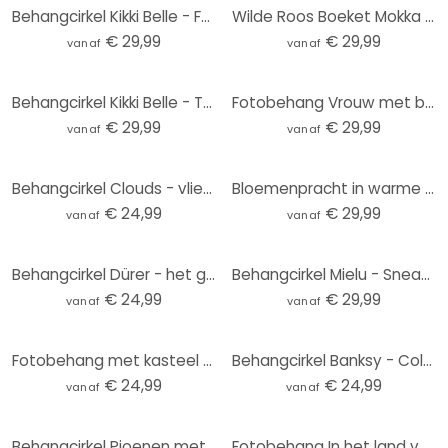
Behangcirkel Kikki Belle - Forest Wonder - vliesbehang/zelfklevend vliesbehang
Wilde Roos Boeket Mokka Mousse Bloemen Fotobehang - Anijs illustratie - Rond - vliesbehang/zelfkleve
€ 29,99
€ 29,99
vanaf
vanaf
Behangcirkel Kikki Belle - Tropische Vogels in het zwart wit - vliesbehang/zelfklevend vliesbehang
Fotobehang Vrouw met bloemenkroon en katten - Hülya - Rond - Zelfklevend/niet-geweven
€ 29,99
€ 29,99
vanaf
vanaf
Behangcirkel Clouds - vliesbehang/zelfklevend vliesbehang
Bloemenpracht in warme pasteltinten | Bloemenbehang - Paksoylu - Rond - vliesbehang/zelfklevend vlie
€ 24,99
€ 29,99
vanaf
vanaf
Behangcirkel Dürer - het grote Gazon - vliesbehang/zelfklevend vliesbehang
Behangcirkel Mielu - Sneaker - vliesbehang/zelfklevend vliesbehang
€ 24,99
€ 29,99
vanaf
vanaf
Fotobehang met kasteel en eenhoorn - Ms Tiff - Rond - Zelfklevend/niet-geweven
Behangcirkel Banksy - Coloured Rain - vliesbehang/zelfklevend vliesbehang
€ 24,99
€ 24,99
vanaf
vanaf
Behangcirkel Pioenen met grote bloemen - SpaceFrog Designs - vliesbehang/zelfklevend vliesbehang
Fotobehang In het land van de dinosaurussen - Blauw - Kikki Belle - Rond - vliesbehang/zelfklevend v