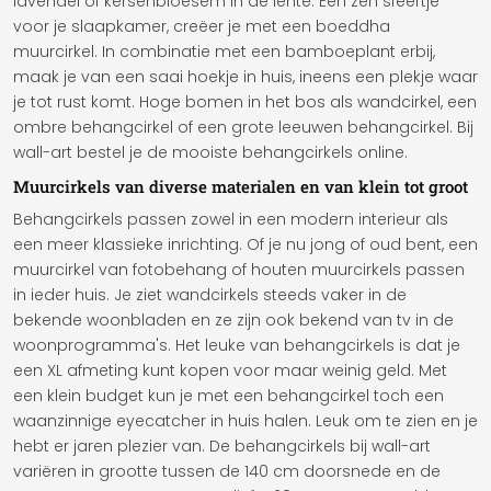
lavendel of kersenbloesem in de lente. Een zen sfeertje
voor je slaapkamer, creëer je met een boeddha
muurcirkel. In combinatie met een bamboeplant erbij,
maak je van een saai hoekje in huis, ineens een plekje waar
je tot rust komt. Hoge bomen in het bos als wandcirkel, een
ombre behangcirkel of een grote leeuwen behangcirkel. Bij
wall-art bestel je de mooiste behangcirkels online.
Muurcirkels van diverse materialen en van klein tot groot
Behangcirkels passen zowel in een modern interieur als
een meer klassieke inrichting. Of je nu jong of oud bent, een
muurcirkel van fotobehang of houten muurcirkels passen
in ieder huis. Je ziet wandcirkels steeds vaker in de
bekende woonbladen en ze zijn ook bekend van tv in de
woonprogramma's. Het leuke van behangcirkels is dat je
een XL afmeting kunt kopen voor maar weinig geld. Met
een klein budget kun je met een behangcirkel toch een
waanzinnige eyecatcher in huis halen. Leuk om te zien en je
hebt er jaren plezier van. De behangcirkels bij wall-art
variëren in grootte tussen de 140 cm doorsnede en de