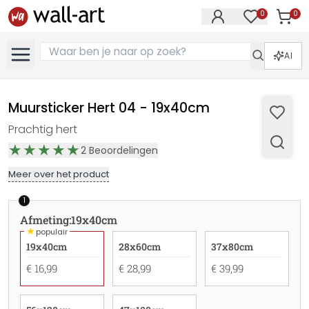
0
0
Artike
Artikelen in 
AI
Muursticker Hert 04 - 19x40cm
Prachtig hert
2
Beoordelingen
Meer over het product
1
Afmeting
:
19x40cm
★
populair
19x40cm
28x60cm
37x80cm
€ 16,99
€ 28,99
€ 39,99