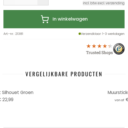
incl. btw excl. verzending
In winkelwagen
Art.-nr.
:
21381
Verzendklaar
: 1-3 werkdagen
Trusted Shops
VERGELIJKBARE PRODUCTEN
t Silhouet Groen
Muurstick
 22,99
€
vanaf