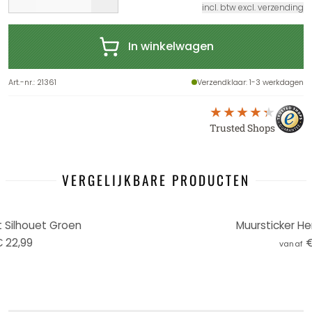
incl. btw excl. verzending
In winkelwagen
Art.-nr.
:
21361
Verzendklaar
: 1-3 werkdagen
Trusted Shops
VERGELIJKBARE PRODUCTEN
t Silhouet Groen
Muursticker Her
 22,99
€
vanaf