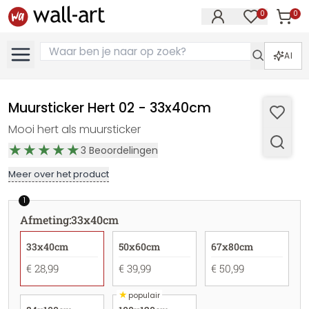
0
0
Artike
Artikelen in 
AI
Muursticker Hert 02 - 33x40cm
Mooi hert als muursticker
3
Beoordelingen
Meer over het product
1
Afmeting
:
33x40cm
33x40cm
50x60cm
67x80cm
€ 28,99
€ 39,99
€ 50,99
★
populair