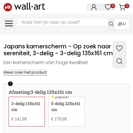
0
0
Artike
Artikelen in 
AI
Japans kamerscherm - Op zoek naar
sereniteit, 3-delig - 3-delig 135x161 cm
Een kamerscherm van hoge kwaliteit
Meer over het product
1
Afmeting
:
3-delig 135x161 cm
★
populair
3-delig 135x161
5-delig 225x161
cm
cm
€ 141,99
€ 179,99