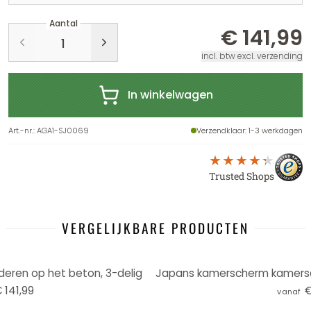
Aantal
€ 141,99
incl. btw excl. verzending
In winkelwagen
Art.-nr.
:
AGA1-SJ0069
Verzendklaar
: 1-3 werkdagen
Trusted Shops
VERGELIJKBARE PRODUCTEN
eren op het beton, 3-delig
 141,99
€
vanaf