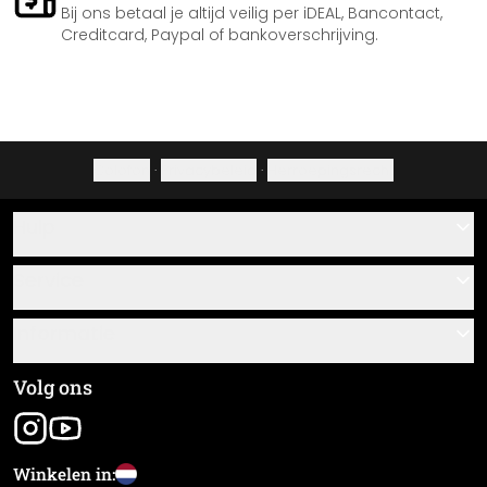
Bij ons betaal je altijd veilig per iDEAL, Bancontact,
Creditcard, Paypal of bankoverschrijving.
Colofon
·
Privacybeleid
·
Herroepingsrecht
Hulp
Contact
Service
Over ons
Cadeaubonnen
Informatie
Veelgestelde vragen
Plak- en montagehandleidingen
Algemene voorwaarden
Volg ons
Materiaaloverzicht
Colofon
Nieuwsbrief aanmelden
Verzending en betaling
Winkelen in:
Zending volgen