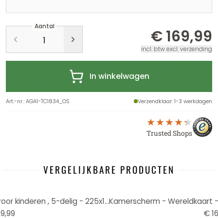
Aantal
€ 169,99
incl. btw excl. verzending
In winkelwagen
Art.-nr.
:
AGA1-TC1834_OS
Verzendklaar
: 1-3 werkdagen
Trusted Shops
VERGELIJKBARE PRODUCTEN
Kamerscherm - Wereldkaart voor kinderen , 5-delig - 225x172 cm
9,99
€ 16