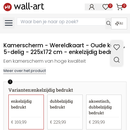
0
0
Artike
Artikelen in 
AI
Kamerscherm - Wereldkaart - Oude kaart ,
5-delig - 225x172 cm - enkelzijdig bedrukt
Een kamerscherm van hoge kwaliteit
Meer over het product
1
Varianten
:
enkelzijdig bedrukt
enkelzijdig
dubbelzijdig
akoestisch,
bedrukt
bedrukt
dubbelzijdig
bedrukt
€ 169,99
€ 229,99
€ 299,99