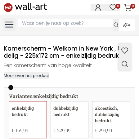
0
0
Artike
Artikelen in 
AI
Kamerscherm - Welkom in New York , 5-
delig - 225x172 cm - enkelzijdig bedrukt
Een kamerscherm van hoge kwaliteit
Meer over het product
1
Varianten
:
enkelzijdig bedrukt
enkelzijdig
dubbelzijdig
akoestisch,
bedrukt
bedrukt
dubbelzijdig
bedrukt
€ 169,99
€ 229,99
€ 299,99