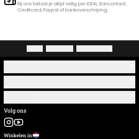
Bij ons betaal je altijd veilig per iDEAL, Bancontact,
Creditcard, Paypal of bankoverschrijving.
Colofon
·
Privacybeleid
·
Herroepingsrecht
Hulp
Contact
Service
Over ons
Cadeaubonnen
Informatie
Veelgestelde vragen
Plak- en montagehandleidingen
Algemene voorwaarden
Volg ons
Materiaaloverzicht
Colofon
Nieuwsbrief aanmelden
Verzending en betaling
Winkelen in:
Zending volgen