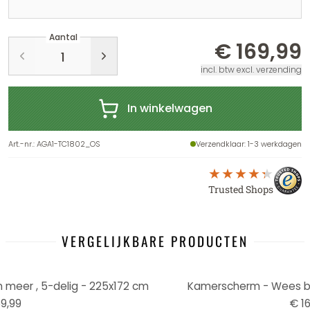
Aantal
€ 169,99
incl. btw excl. verzending
In winkelwagen
Art.-nr.
:
AGA1-TC1802_OS
Verzendklaar
: 1-3 werkdagen
Trusted Shops
VERGELIJKBARE PRODUCTEN
meer , 5-delig - 225x172 cm
Kamerscherm - Wees blij
9,99
€ 16