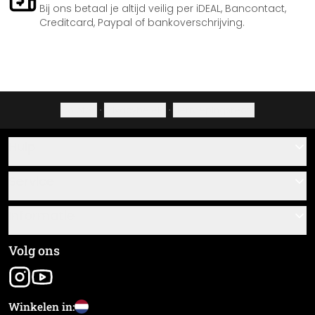
Bij ons betaal je altijd veilig per iDEAL, Bancontact,
Creditcard, Paypal of bankoverschrijving.
Colofon
·
Privacybeleid
·
Herroepingsrecht
Hulp
Contact
Service
Over ons
Cadeaubonnen
Informatie
Veelgestelde vragen
Plak- en montagehandleidingen
Algemene voorwaarden
Volg ons
Materiaaloverzicht
Colofon
Nieuwsbrief aanmelden
Verzending en betaling
Winkelen in:
Zending volgen