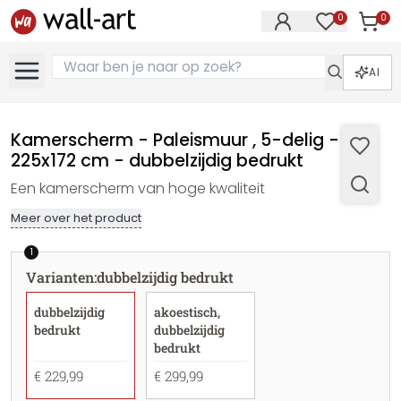
0
0
Artike
Artikelen in 
AI
Kamerscherm - Paleismuur , 5-delig -
225x172 cm - dubbelzijdig bedrukt
Een kamerscherm van hoge kwaliteit
Meer over het product
1
Varianten
:
dubbelzijdig bedrukt
dubbelzijdig
akoestisch,
bedrukt
dubbelzijdig
bedrukt
€ 229,99
€ 299,99