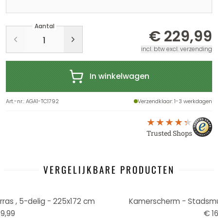
Aantal
€ 229,99
incl. btw excl. verzending
In winkelwagen
Art.-nr.
:
AGA1-TC1792
Verzendklaar
: 1-3 werkdagen
Trusted Shops
VERGELIJKBARE PRODUCTEN
as , 5-delig - 225x172 cm
Kamerscherm - Stadsmuu
9,99
€ 16