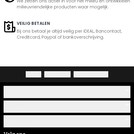
We zetten ons actief in voor het milieu en ontwikkelen
milieuvriendelijke producten waar mogelijk.
VEILIG BETALEN
Bij ons betaal je altijd veilig per iDEAL, Bancontact,
Creditcard, Paypal of bankoverschrijving.
Colofon
·
Privacybeleid
·
Herroepingsrecht
Hulp
Contact
Service
Over ons
Cadeaubonnen
Informatie
Veelgestelde vragen
Plak- en montagehandleidingen
Algemene voorwaarden