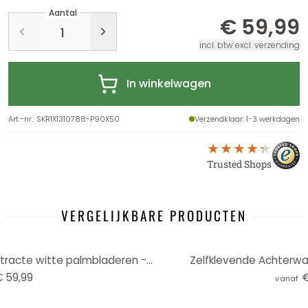
Aantal
€ 59,99
incl. btw excl. verzending
In winkelwagen
Art.-nr.
:
SKR1X1310788-P90X50
Verzendklaar
: 1-3 werkdagen
Trusted Shops
VERGELIJKBARE PRODUCTEN
Zelfklevende Achterwand Abstracte witte palmbladeren - Kulik
Zelfklevende Achterw
 59,99
€
vanaf