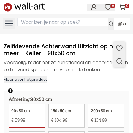
0
0
Artike
Artikelen in 
AI
Zelfklevende Achterwand Uitzicht op het
meer - Keller - 90x50 cm
Voordelig, maar net zo functioneel en decoratief; een
zelfklevend spatscherm voor in de keuken
Meer over het product
1
Afmeting
:
90x50 cm
90x50 cm
150x50 cm
200x50 cm
€ 59,99
€ 104,99
€ 134,99