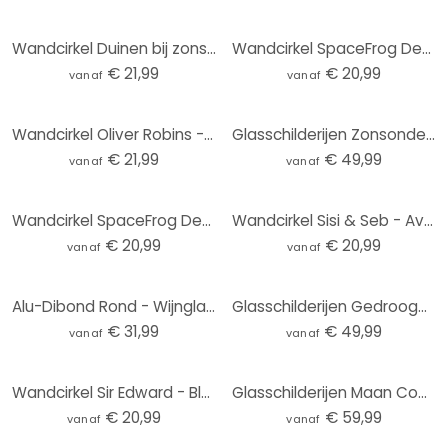
Wandcirkel Duinen bij zonsondergang
Wandcirkel SpaceFrog Designs - Blauw & Goud Abstract
€ 21,99
€ 20,99
vanaf
vanaf
Wandcirkel Oliver Robins - Animals and Palm Trees
Glasschilderijen Zonsondergang - Rond
€ 21,99
€ 49,99
vanaf
vanaf
Wandcirkel SpaceFrog Designs - Walvissen
Wandcirkel Sisi & Seb - Avond aan Zee
€ 20,99
€ 20,99
vanaf
vanaf
Alu-Dibond Rond - Wijnglazen
Glasschilderijen Gedroogde bloemen - Elegantie van vergankelijkheid - Boomkroon - Rond
€ 31,99
€ 49,99
vanaf
vanaf
Wandcirkel Sir Edward - Blauwe Weide
Glasschilderijen Maan Compleet - Rond
€ 20,99
€ 59,99
vanaf
vanaf