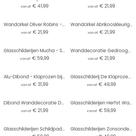
€ 41,99
€ 21,99
vanaf
vanaf
Wandcirkel Oliver Robins - Schattige Bosdiertjes
Wandcirkel Abrikooskleurige zon - Kubistika
€ 21,99
€ 21,99
vanaf
vanaf
Glasschilderijen Mucha - Sleutelbloem
Wanddecoratie Gedroogde bloemen in zachte tinten - Annie - Alu-Dibond Rond
€ 59,99
€ 21,99
vanaf
vanaf
Alu-Dibond - Klaprozen bij zonsondergang - rond
Glasschilderij De Klaprozen - rond
€ 31,99
€ 49,99
vanaf
vanaf
Dibond Wanddecoratie Duinen aan de Nederlandse kust - Zwart
Glasschilderijen Herfst Waterval - Rond
€ 21,99
€ 59,99
vanaf
vanaf
Glasschilderijen Schildpad onder Water Rond
Glasschilderijen Zonsondergang Zee - rond