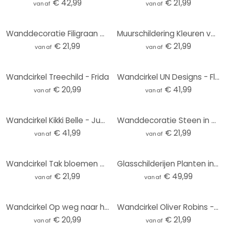
€ 42,99
€ 21,99
vanaf
vanaf
Wanddecoratie Filigraan bladeren beige - Aluminium dibond - Treechild - Rond
Muurschildering Kleuren van de Aarde - Fedrau - Rond - Alu-Dibond
€ 21,99
€ 21,99
vanaf
vanaf
Wandcirkel Treechild - Frida
Wandcirkel UN Designs - Fleur de Paris
€ 20,99
€ 41,99
vanaf
vanaf
Wandcirkel Kikki Belle - Jungle Jive
Wanddecoratie Steen in Zand 2 - Alu-Dibond Rond
€ 41,99
€ 21,99
vanaf
vanaf
Wandcirkel Tak bloemen op vintage goud - Paksoylu
Glasschilderijen Planten in de nacht - Jaszke - Rond
€ 21,99
€ 49,99
vanaf
vanaf
Wandcirkel Op weg naar het Strand
Wandcirkel Oliver Robins - Kleurrijke boerderij met dieren
€ 20,99
€ 21,99
vanaf
vanaf