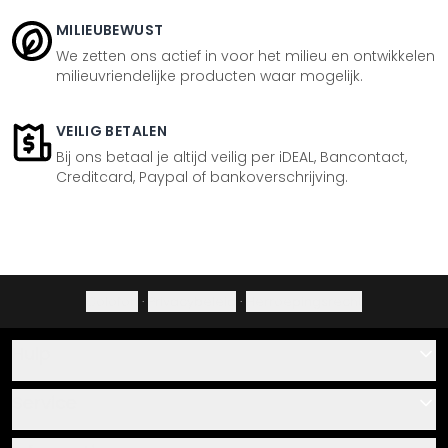
MILIEUBEWUST
We zetten ons actief in voor het milieu en ontwikkelen
milieuvriendelijke producten waar mogelijk.
VEILIG BETALEN
Bij ons betaal je altijd veilig per iDEAL, Bancontact,
Creditcard, Paypal of bankoverschrijving.
Colofon
·
Privacybeleid
·
Herroepingsrecht
Hulp
Contact
Service
Over ons
Cadeaubonnen