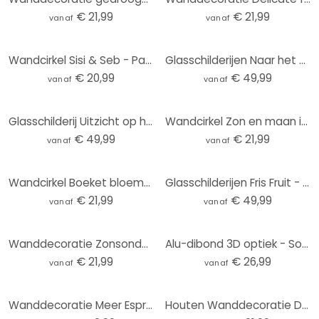
€ 21,99
€ 21,99
vanaf
vanaf
Wandcirkel Sisi & Seb - Pampas
Glasschilderijen Naar het Strand - Rond
€ 20,99
€ 49,99
vanaf
vanaf
Glasschilderij Uitzicht op het meer - Keller
Wandcirkel Zon en maan in oranje - Kubistika
€ 49,99
€ 21,99
vanaf
vanaf
Wandcirkel Boeket bloemen met pioenen - UN Designs
Glasschilderijen Fris Fruit - rond
€ 21,99
€ 49,99
vanaf
vanaf
Wanddecoratie Zonsondergang over strand en zee - Sisi & Seb - Alu-Dibond Rond
Alu-dibond 3D optiek - Sound of the ocean
€ 21,99
€ 26,99
vanaf
vanaf
Wanddecoratie Meer Espresso minder Depresso - Fritsch - Alu-Dibond Rond
Houten Wanddecoratie Delicate fonkeling van bloesems - Treechild - Rond