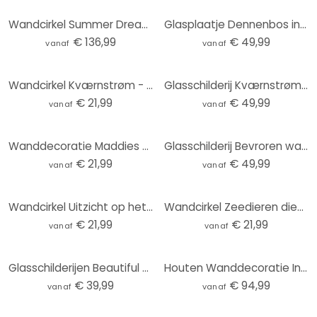
Wandcirkel Summer Dreams at Sea (3-delig)
Glasplaatje Dennenbos in het Huang Shan-gebergte - NingYun Ye - Rond
€ 136,99
€ 49,99
vanaf
vanaf
Wandcirkel Kværnstrøm - Dew-covered sunrise
Glasschilderij Kværnstrøm - Dew-covered sunrise
€ 21,99
€ 49,99
vanaf
vanaf
Wanddecoratie Maddies Mood - Jota de jai - aluminium dibond rond
Glasschilderij Bevroren water - Fedrau
€ 21,99
€ 49,99
vanaf
vanaf
Wandcirkel Uitzicht op het meer - Keller
Wandcirkel Zeedieren diep in de oceaan - Oliver Robins
€ 21,99
€ 21,99
vanaf
vanaf
Glasschilderijen Beautiful Peacock - rond
Houten Wanddecoratie Indrukwekkende berglandschappen (3 stuks) - Rond
€ 39,99
€ 94,99
vanaf
vanaf