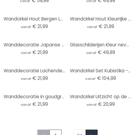
€ 59,99
€ 49,99
vanaf
vanaf
Wandcirkel Hout Bergen Land Rivier - SpaceFrog Designs
Wandcirkel Hout Kleurrijke lenteweide - SpaceFrog Designs
€ 21,99
€ 21,99
vanaf
vanaf
Wanddecoratie Japanse tempel bij zonsopgang - Roze - Alu-Dibond Rond
Glasschilderijen Kleur nevel abstract - Fedrau - Rond
€ 21,99
€ 49,99
vanaf
vanaf
Wanddecoratie Lachende vrouw met oranje bloemen - Hülya - Aluminium dibond - Rond
Wandcirkel Set Kubistika - Warm Sunset (3-delig)
€ 21,99
€ 104,99
vanaf
vanaf
Wanddecoratie in goudgroen - Schmucker - Alu-Dibond rond
Wandcirkel Uitzicht op de Baltische Zee
€ 21,99
€ 20,99
vanaf
vanaf