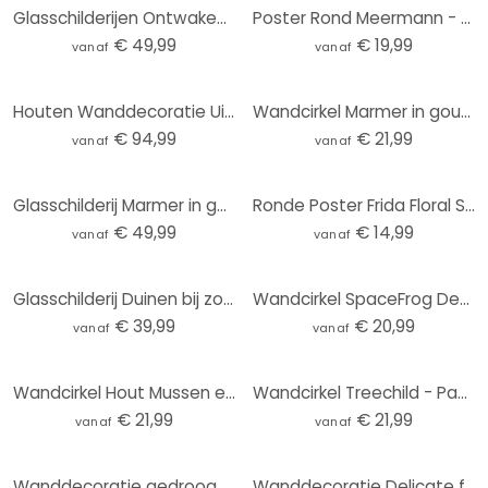
Glasschilderijen Ontwakend Voorjaar - Rond
Poster Rond Meermann - Tijger
€ 49,99
€ 19,99
vanaf
vanaf
Houten Wanddecoratie Uitzicht op de rustige bergen (3 stuks) - Rond
Wandcirkel Marmer in goudgroen - Haase
€ 94,99
€ 21,99
vanaf
vanaf
Glasschilderij Marmer in goudgroen - Haase
Ronde Poster Frida Floral Studio - Frida
€ 49,99
€ 14,99
vanaf
vanaf
Glasschilderij Duinen bij zonsondergang
Wandcirkel SpaceFrog Designs - Elegante Kraanvogel - Japandi
€ 39,99
€ 20,99
vanaf
vanaf
Wandcirkel Hout Mussen en roodborstjes - UN Designs
Wandcirkel Treechild - Pastelkleurige grassen
€ 21,99
€ 21,99
vanaf
vanaf
Wanddecoratie gedroogde bloemen - Elegantie van vergankelijkheid - Boomkind - Aluminium Dibond Rond
Wanddecoratie Delicate fonkeling van bloesems - Treechild - Alu-Dibond Rond