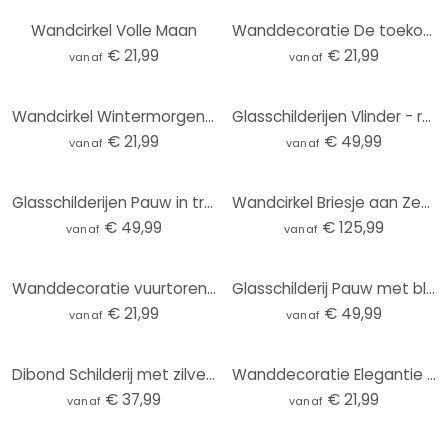
Wandcirkel Volle Maan
Wanddecoratie De toekomst is vrouwelijk - Grace Digital Art - Alu-Dibond Rond
€ 21,99
€ 21,99
vanaf
vanaf
Wandcirkel Wintermorgen in perzikkleur - Kubistika
Glasschilderijen Vlinder - rond
€ 21,99
€ 49,99
vanaf
vanaf
Glasschilderijen Pauw in tropische tuin op mozaïek - Bloemdecor - Rond
Wandcirkel Briesje aan Zee (3-delig)
€ 49,99
€ 125,99
vanaf
vanaf
Wanddecoratie vuurtoren aan de kust van Sylt - Eisenmann - Alu-Dibond rond
Glasschilderij Pauw met bloemen - Haase
€ 21,99
€ 49,99
vanaf
vanaf
Dibond Schilderij met zilver effect Volle Maan
Wanddecoratie Elegantie van de Oceaan - Gouden stromen - Alpenglow Workshop - Alu-Dibond Rond
€ 37,99
€ 21,99
vanaf
vanaf