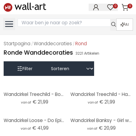
0
0
Artike
Artikelen in 
AI
Startpagina
Wanddecoraties
Rond
/
/
Ronde Wanddecoraties
3221
Artikelen
Filter
Wandcirkel Treechild - Bouquet of Flowers
Wandcirkel Treechild - Happy People
€ 21,99
€ 21,99
vanaf
vanaf
Wandcirkel Loose - Do Epic Shit
Wandcirkel Banksy - Girl with the Red Balloon
€ 41,99
€ 20,99
vanaf
vanaf