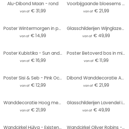
Alu-Dibond Maan - rond
Voorbijgaande bloesems - Boomkind - Aluminium dibond rond
€ 31,99
€ 21,99
vanaf
vanaf
Poster Wintermorgen in perzikkleur - Kubistika
Glasschilderijen Wijnglazen - rond
€ 14,99
€ 49,99
vanaf
vanaf
Poster Kubistika - Sun and Moon
Poster Betoverd bos in middernachtblauw - DigitalArtsi - Rond
€ 16,99
€ 11,99
vanaf
vanaf
Poster Sisi & Seb - Pink Ocean
Dibond Wanddecoratie Abstract landschap met metallic kleuren - Alma
€ 12,99
€ 21,99
vanaf
vanaf
Wanddecoratie Hoog met de heteluchtballonnen - Goed Blauw - Alu-Dibond Rond
Glasschilderijen Lavendel in de Provence - rond
€ 21,99
€ 49,99
vanaf
vanaf
Wandcirkel Hülya - Existence
Wandcirkel Oliver Robins - Ark van Noach