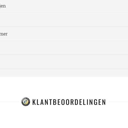
jen
amer
KLANTBEOORDELINGEN