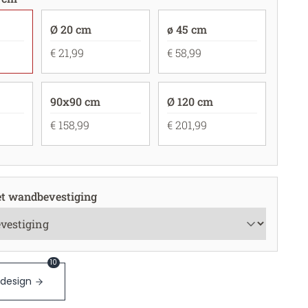
Ø 20 cm
ø 45 cm
€ 21,99
€ 58,99
90x90 cm
Ø 120 cm
€ 158,99
€ 201,99
t wandbevestiging
10
 design