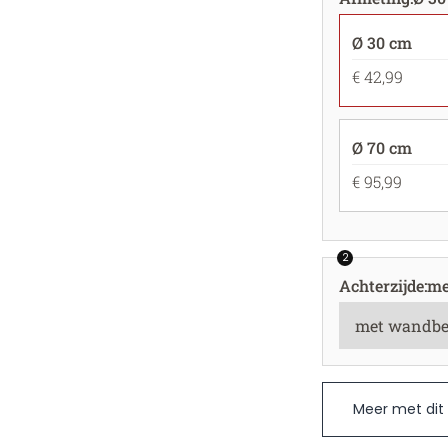
Ø 30 cm
€ 42,99
Ø 70 cm
€ 95,99
2
Achterzijde
:
me
Meer met dit