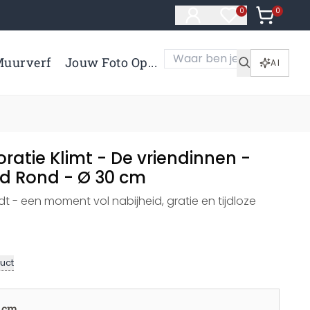
0
Artikelen 
0
Artikelen in verl
uurverf
Jouw Foto Op...
AI
atie Klimt - De vriendinnen -
d Rond - Ø 30 cm
dt - een moment vol nabijheid, gratie en tijdloze
uct
 cm