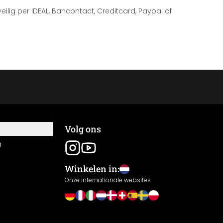
 veilig per iDEAL, Bancontact, Creditcard, Paypal of
Volg ons
n
Winkelen in:
Onze internationale websites