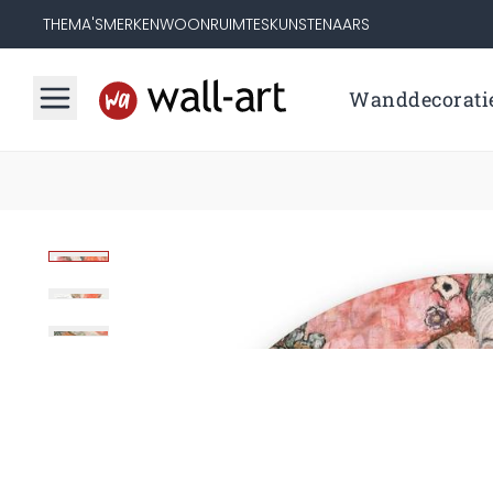
THEMA'S
MERKEN
WOONRUIMTES
KUNSTENAARS
Wanddecorati