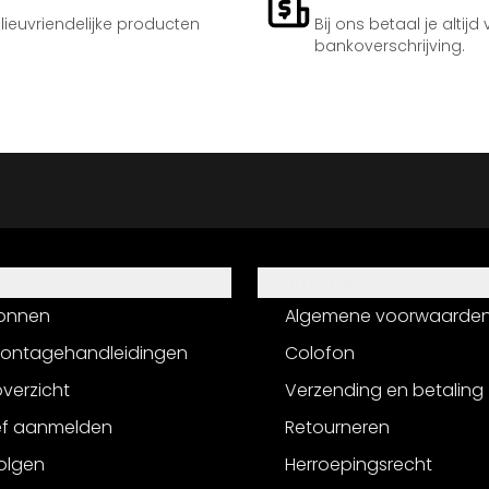
ilieuvriendelijke producten
Bij ons betaal je altijd
bankoverschrijving.
Informatie
onnen
Algemene voorwaarde
montagehandleidingen
Colofon
verzicht
Verzending en betaling
ef aanmelden
Retourneren
olgen
Herroepingsrecht