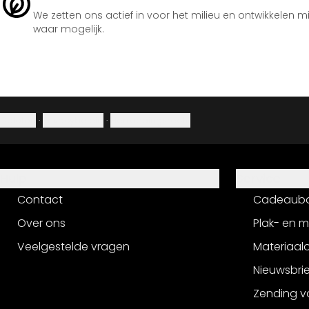
We zetten ons actief in voor het milieu en ontwikkelen m
waar mogelijk.
Colofon
·
Privacybeleid
·
Herroepingsrecht
Hulp
Service
Contact
Cadeaub
Over ons
Plak- en 
Veelgestelde vragen
Materiaalo
Nieuwsbri
Zending v