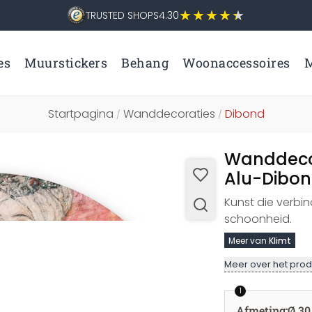
TRUSTED SHOPS
4.30
es
Muurstickers
Behang
Woonaccessoires
M
Startpagina
Wanddecoraties
Dibond
/
/
Wanddecor
Alu-Dibon
Kunst die verbin
schoonheid.
Meer van
Klimt
Meer over het prod
1
Afmeting
:
Ø 30