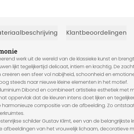
teriaalbeschrijving
Klantbeoordelingen
rmonie
inerend werk uit de wereld van de klassieke kunst en bren
n lijkt tegelijkertijd delicaat, intiem en krachtig. De za
n creëren een sfeer vol nabijheid, schoonheid en emotio
t oog steeds naar nieuwe kleine elementen in het motief.
minium Dibond en combineert artistieke esthetiek met mo
 oppervlak dat de kleuren intens doet lijken en tegelijker
 harmonieuze compositie van de afbeelding. Zo ontstaat ee
erkruimtes.
tenrijkse schilder Gustav Klimt, een van de belangrijkst
e afbeeldingen van het vrouwelijk lichaam, decoratieve 