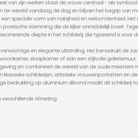
eel van zijn werken staat de vrouw centraal - als symbool v
ken ter wereld vandaag de dag en blijven het begrip van 
n een speciale vorm van nabijheid en verbondenheid. Het 
oëtische stemming die de kijker onmiddellijk boeit. Tegel
ascinerende diepte in het schilderij, die typerend is vo
evenwichtige en elegante uitstraling. Het benadrukt de za
 woonkamer, slaapkamer of aan een stijlvolle galeriemuur 
mgeving en combineert de wereld van de oude meesters
van klassieke schilderijen, artistieke vrouwenportretten e
ge bedrukking op aluminium dibond maakt dit schilderij 
n verschillende Afmeting.