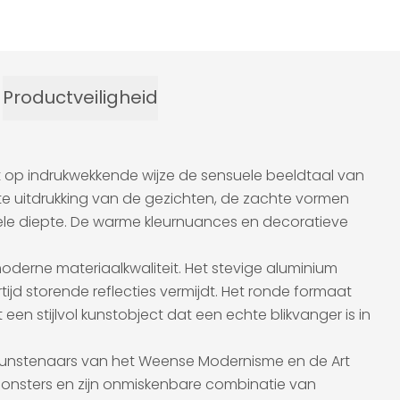
Productveiligheid
gt op indrukwekkende wijze de sensuele beeldtaal van
chte uitdrukking van de gezichten, de zachte vormen
nele diepte. De warme kleurnuances en decoratieve
derne materiaalkwaliteit. Het stevige aluminium
tijd storende reflecties vermijdt. Het ronde formaat
n stijlvol kunstobject dat een echte blikvanger is in
e kunstenaars van het Weense Modernisme en de Art
monsters en zijn onmiskenbare combinatie van