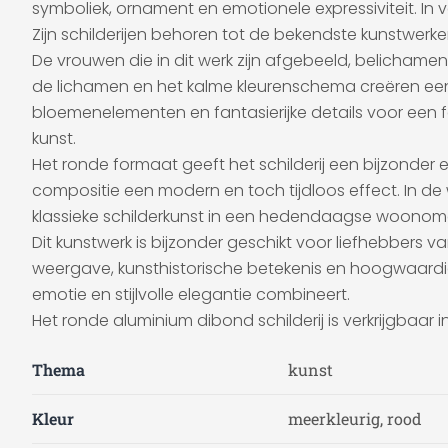
symboliek, ornament en emotionele expressiviteit. In v
Zijn schilderijen behoren tot de bekendste kunstwer
De vrouwen die in dit werk zijn afgebeeld, belichame
de lichamen en het kalme kleurenschema creëren een p
bloemenelementen en fantasierijke details voor een f
kunst.
Het ronde formaat geeft het schilderij een bijzonder 
compositie een modern en toch tijdloos effect. In de
klassieke schilderkunst in een hedendaagse woono
Dit kunstwerk is bijzonder geschikt voor liefhebbers 
weergave, kunsthistorische betekenis en hoogwaardi
emotie en stijlvolle elegantie combineert.
Het ronde aluminium dibond schilderij is verkrijgbaar i
Thema
kunst
Kleur
meerkleurig, rood