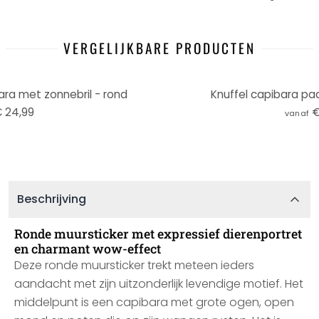
VERGELIJKBARE PRODUCTEN
ara met zonnebril - rond
Knuffel capibara paa
 24,99
€
vanaf
Beschrijving
Ronde muursticker met expressief dierenportret
en charmant wow-effect
Deze ronde muursticker trekt meteen ieders
aandacht met zijn uitzonderlijk levendige motief. Het
middelpunt is een capibara met grote ogen, open