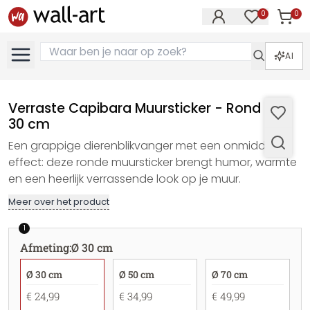
0
0
Artike
Artikelen in 
AI
Verraste Capibara Muursticker - Rond - Ø
30 cm
Een grappige dierenblikvanger met een onmiddellijk
effect: deze ronde muursticker brengt humor, warmte
en een heerlijk verrassende look op je muur.
Meer over het product
1
Afmeting
:
Ø 30 cm
Ø 30 cm
Ø 50 cm
Ø 70 cm
€ 24,99
€ 34,99
€ 49,99