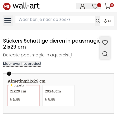
0
0
Artike
Artikelen in 
AI
Stickers Schattige dieren in paasmagie -
21x29 cm
Delicate paasmagie in aquarelstijl
Meer over het product
1
Afmeting
:
21x29 cm
★
populair
21x29 cm
29x40cm
€ 5,99
€ 9,99