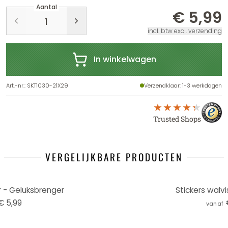
Aantal
€ 5,99
incl. btw excl. verzending
In winkelwagen
Art.-nr.
:
SKT1030-21X29
Verzendklaar
: 1-3 werkdagen
Trusted Shops
VERGELIJKBARE PRODUCTEN
r - Geluksbrenger
Stickers walv
€ 5,99
vanaf