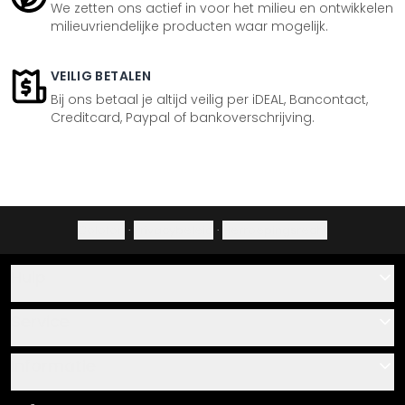
We zetten ons actief in voor het milieu en ontwikkelen
milieuvriendelijke producten waar mogelijk.
VEILIG BETALEN
Bij ons betaal je altijd veilig per iDEAL, Bancontact,
Creditcard, Paypal of bankoverschrijving.
Colofon
·
Privacybeleid
·
Herroepingsrecht
Hulp
Contact
Service
Over ons
Cadeaubonnen
Informatie
Veelgestelde vragen
Plak- en montagehandleidingen