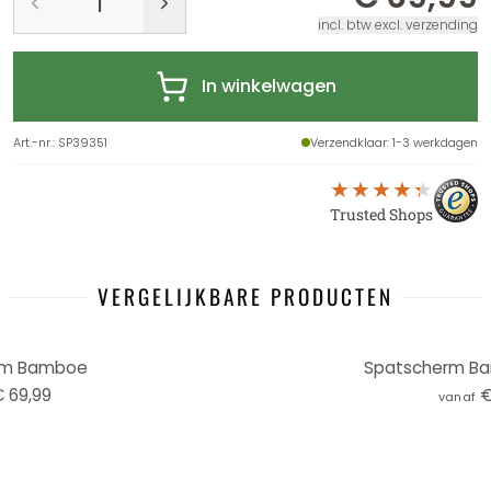
incl. btw excl. verzending
In winkelwagen
Art.-nr.
:
SP39351
Verzendklaar
: 1-3 werkdagen
Trusted Shops
VERGELIJKBARE PRODUCTEN
rm Bamboe
Spatscherm Ba
 69,99
€
vanaf