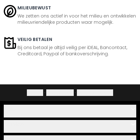
MILIEUBEWUST
We zetten ons actief in voor het milieu en ontwikkelen
milieuvriendelijke producten waar mogelijk.
VEILIG BETALEN
Bij ons betaal je altijd veilig per iDEAL, Bancontact,
Creditcard, Paypal of bankoverschrijving.
Colofon
·
Privacybeleid
·
Herroepingsrecht
Hulp
Contact
Service
Over ons
Cadeaubonnen
Informatie