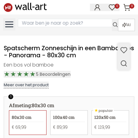
0
0
Artike
Artikelen in 
AI
Spatscherm Zonneschijn in een Bamboebos
- Panorama - 80x30 cm
Een bos vol bamboe
5
Beoordelingen
Meer over het product
1
Afmeting
:
80x30 cm
★
populair
80x30 cm
100x40 cm
120x50 cm
€ 69,99
€ 89,99
€ 119,99