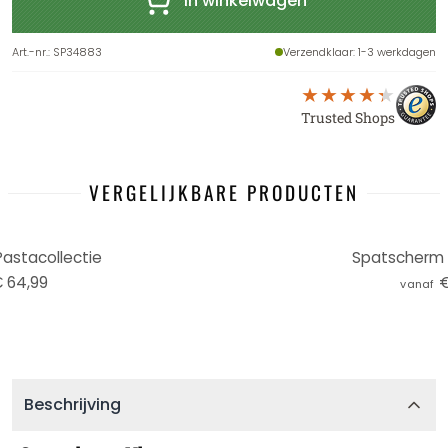
In winkelwagen
Art.-nr.
:
SP34883
Verzendklaar
: 1-3 werkdagen
Trusted Shops
VERGELIJKBARE PRODUCTEN
astacollectie
Spatscherm 
 64,99
€
vanaf
Beschrijving