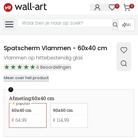
0
0
Artike
Artikelen in 
AI
Spatscherm Vlammen - 60x40 cm
Vlammen op hittebestendig glas
4
Beoordelingen
Meer over het product
1
Afmeting
:
60x40 cm
★
populair
60x40 cm
90x60 cm
€ 64,99
€ 114,99