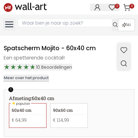
0
0
Artike
Artikelen in 
AI
Spatscherm Mojito - 60x40 cm
Een spetterende cocktail!
10
Beoordelingen
Meer over het product
1
Afmeting
:
60x40 cm
★
populair
60x40 cm
90x60 cm
€ 64,99
€ 114,99