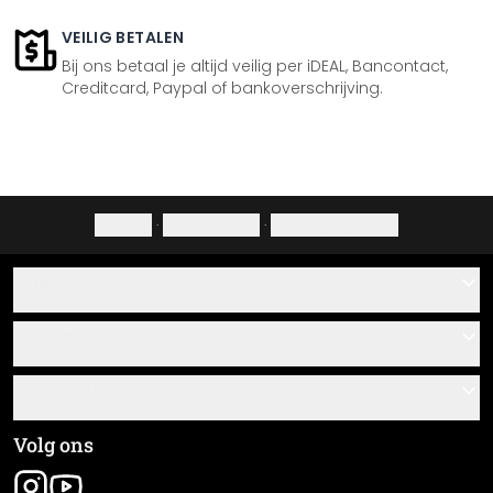
VEILIG BETALEN
Bij ons betaal je altijd veilig per iDEAL, Bancontact,
Creditcard, Paypal of bankoverschrijving.
Colofon
·
Privacybeleid
·
Herroepingsrecht
Hulp
Contact
Service
Over ons
Cadeaubonnen
Informatie
Veelgestelde vragen
Plak- en montagehandleidingen
Algemene voorwaarden
Volg ons
Materiaaloverzicht
Colofon