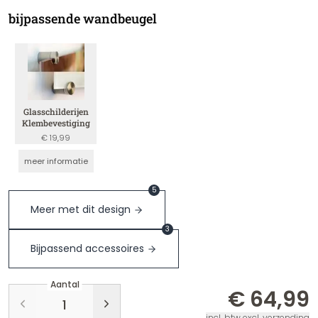
bijpassende wandbeugel
Glasschilderijen
Klembevestiging
€ 19,99
meer informatie
5
Meer met dit design
3
Bijpassend accessoires
Aantal
€ 64,99
incl. btw excl. verzending