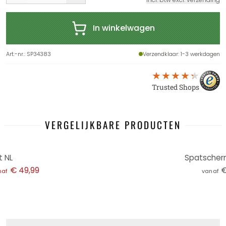
In winkelwagen
Art.-nr.
:
SP34383
Verzendklaar
: 1-3 werkdagen
Trusted Shops
VERGELIJKBARE PRODUCTEN
t NL
Spatscher
€ 49,99
€
naf
vanaf