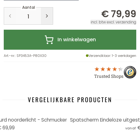
Aantal
€ 79,99
incl. btw excl. verzending
In winkelwagen
Art.-nr.
:
SP3453A-P80X30
Verzendklaar
: 1-3 werkdagen
Trusted Shops
VERGELIJKBARE PRODUCTEN
rd noorderlicht - Schmucker
 69,99
€
vanaf