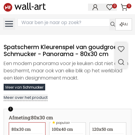
0
0
Artike
Artikelen in 
AI
Spatscherm Kleurenspel van goudgroen -
Schmucker - Panorama - 80x30 cm
Een modern panorama voor je keuken dat niet alleen
beschermt, maar ook van elke blik op het werkblad
een klein designmoment maakt.
Meer van
Schmucker
Meer over het product
1
Afmeting
:
80x30 cm
★
populair
80x30 cm
100x40 cm
120x50 cm