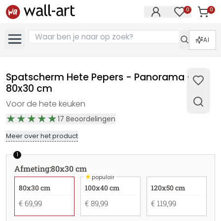
0
0
Artike
Artikelen in 
AI
Spatscherm Hete Pepers - Panorama -
80x30 cm
Voor de hete keuken
17
Beoordelingen
Meer over het product
1
Afmeting
:
80x30 cm
★
populair
80x30 cm
100x40 cm
120x50 cm
€ 69,99
€ 89,99
€ 119,99