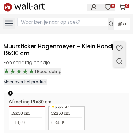
0
0
Artike
Artikelen in 
AI
Muursticker Hagenmeyer – Klein Hondje -
19x30 cm
Een schattig hondje
1
Beoordeling
Meer over het product
1
Afmeting
:
19x30 cm
★
populair
19x30 cm
32x50 cm
€ 19,99
€ 34,99