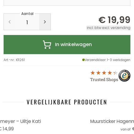
Aantal
€ 19,99
incl. btw excl. verzending
In winkelwagen
Art.-nr.
:
K11261
Verzendklaar
: 1-3 werkdagen
Trusted Shops
VERGELIJKBARE PRODUCTEN
eyer – Uiltje Kati
Muursticker Hagenm
 14,99
vanaf