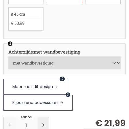
ø 45 cm
€ 53,99
2
Achterzijde
:
met wandbevestiging
10
Meer met dit design
3
Bijpassend accessoires
Aantal
€ 21,99