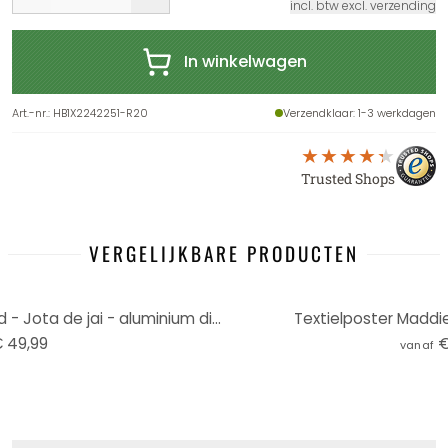
incl. btw excl. verzending
In winkelwagen
Art.-nr.
:
HB1X2242251-R20
Verzendklaar
: 1-3 werkdagen
Trusted Shops
VERGELIJKBARE PRODUCTEN
Wanddecoratie Maddies Mood - Jota de jai - aluminium dibond
Textielposter Maddie
 49,99
€
vanaf