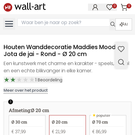
0
0
Artike
Artikelen in 
AI
Houten Wanddecoratie Maddies Mood -
Jota de jai - Rond - Ø 20 cm
Een kunstwerk met charme en karakter - speels, stijlvol
en een echte blikvanger in elke kamer.
1
Beoordeling
Meer over het product
1
Afmeting
:
Ø 20 cm
★
populair
Ø 30 cm
Ø 20 cm
Ø 70 cm
€ 37,99
€ 21,99
€ 86,99