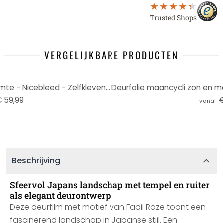
Trusted Shops
VERGELIJKBARE PRODUCTEN
Deurfolie De poort naar de ruimte - Nicebleed - Zelfklevende deurdecoratie
 59,99
€
vanaf
Beschrijving
Sfeervol Japans landschap met tempel en ruiter
als elegant deurontwerp
Deze deurfilm met motief van Fadil Roze toont een
fascinerend landschap in Japanse stijl. Een