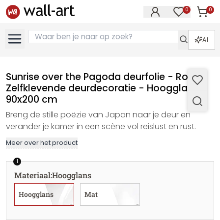
0
0
Artike
Artikelen in 
AI
Sunrise over the Pagoda deurfolie - Roze -
Zelfklevende deurdecoratie - Hoogglans,
90x200 cm
Breng de stille poëzie van Japan naar je deur en
verander je kamer in een scène vol reislust en rust.
Meer over het product
1
Materiaal
:
Hoogglans
Hoogglans
Mat