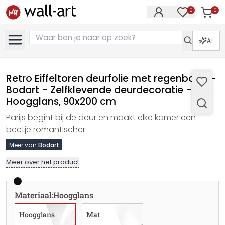
0
0
Artike
Artikelen in 
AI
Retro Eiffeltoren deurfolie met regenboog -
Bodart - Zelfklevende deurdecoratie -
Hoogglans, 90x200 cm
Parijs begint bij de deur en maakt elke kamer een
beetje romantischer.
Meer van
Bodart
Meer over het product
1
Materiaal
:
Hoogglans
Hoogglans
Mat