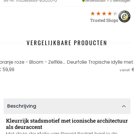
Art.-nr.
:
TF1X2489665-90X200-G
Verzendklaar
: 1-3 werkdagen
Trusted Shops
VERGELIJKBARE PRODUCTEN
Deurfolie Abstracte golven in oranje roze - Bloom - Zelfklevende deurdecoratie
 59,99
€
vanaf
Beschrijving
Kleurrijk stadsmotief met iconische architectuur
als deuraccent
Met deze deurfolie van Florent Bodart haal je de