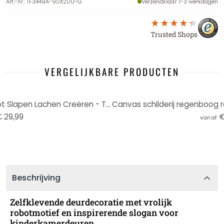
Art.-nr.
:
TF3449A-90X200-G
Verzendklaar
: 1-3 werkdagen
Trusted Shops
VERGELIJKBARE PRODUCTEN
Fotobehang Regenboog Robot Slapen Lachen Creëren - Treechild - Rond - Zelfklevend/niet-geweven
 29,99
€
vanaf
Beschrijving
Zelfklevende deurdecoratie met vrolijk
robotmotief en inspirerende slogan voor
kinderkamerdeuren