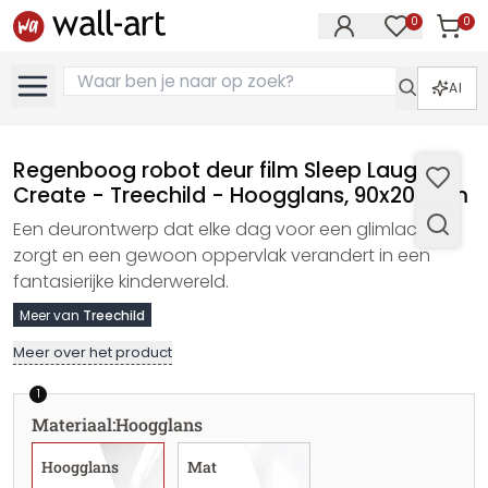
0
0
Artike
Artikelen in 
AI
Regenboog robot deur film Sleep Laugh
Create - Treechild - Hoogglans, 90x200 cm
Een deurontwerp dat elke dag voor een glimlach
zorgt en een gewoon oppervlak verandert in een
fantasierijke kinderwereld.
Meer van
Treechild
Meer over het product
1
Materiaal
:
Hoogglans
Hoogglans
Mat