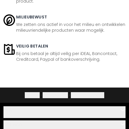
product.
MILIEUBEWUST
We zetten ons actief in voor het milieu en ontwikkelen
milieuvriendelijke producten waar mogelijk.
VEILIG BETALEN
Bij ons betaal je altijd veilig per iDEAL, Bancontact,
Creditcard, Paypal of bankoverschrijving.
Colofon
·
Privacybeleid
·
Herroepingsrecht
Hulp
Contact
Service