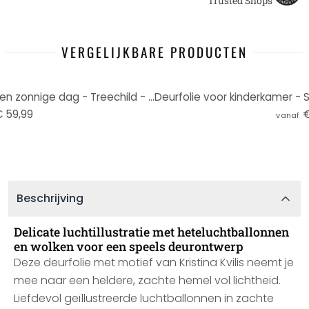
Trusted Shops
VERGELIJKBARE PRODUCTEN
Deurfolie voor kinderkamer - Een zonnige dag - Treechild - Zelfklevende deurdecoratie
 59,99
€
vanaf
Beschrijving
Delicate luchtillustratie met heteluchtballonnen
en wolken voor een speels deurontwerp
Deze deurfolie met motief van Kristina Kvilis neemt je
mee naar een heldere, zachte hemel vol lichtheid.
Liefdevol geïllustreerde luchtballonnen in zachte