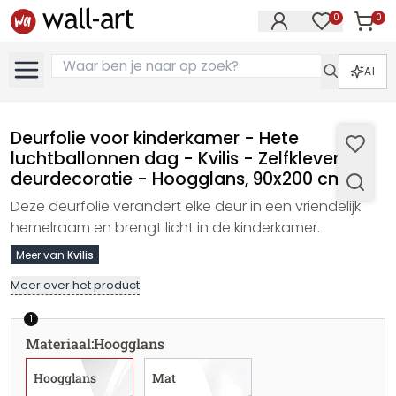
0
0
Artike
Artikelen in 
AI
Deurfolie voor kinderkamer - Hete
luchtballonnen dag - Kvilis - Zelfklevende
deurdecoratie - Hoogglans, 90x200 cm
Deze deurfolie verandert elke deur in een vriendelijk
hemelraam en brengt licht in de kinderkamer.
Meer van
Kvilis
Meer over het product
1
Materiaal
:
Hoogglans
Hoogglans
Mat