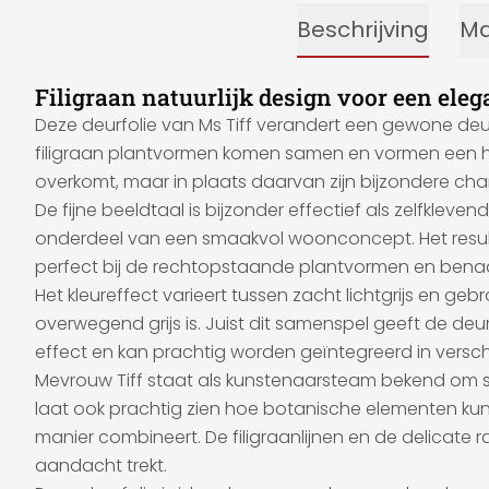
Beschrijving
Ma
Filigraan natuurlijk design voor een ele
Deze deurfolie van Ms Tiff verandert een gewone deur
filigraan plantvormen komen samen en vormen een harm
overkomt, maar in plaats daarvan zijn bijzondere chari
De fijne beeldtaal is bijzonder effectief als zelfklev
onderdeel van een smaakvol woonconcept. Het resultaat
perfect bij de rechtopstaande plantvormen en benad
Het kleureffect varieert tussen zacht lichtgrijs en ge
overwegend grijs is. Juist dit samenspel geeft de deur
effect en kan prachtig worden geïntegreerd in verschi
Mevrouw Tiff staat als kunstenaarsteam bekend om sfe
laat ook prachtig zien hoe botanische elementen ku
manier combineert. De filigraanlijnen en de delicate 
aandacht trekt.