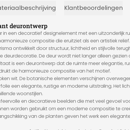
teriaalbeschrijving
Klantbeoordelingen
gant deurontwerp
 in een decoratief designelement met een uitzonderlijk ru
onieuze compositie die eruitziet als een artistiek reliëf
sma ontwikkelt door structuur, lichtheid en stijlvolle ter
ende deurdecoratie. De deur wordt niet langer alleen gezien
 is een deurontwerp dat de ruimte meer elegantie, rust en 
rukt de harmonieuze compositie van het motief.
broken wit. De botanische elementen verschijnen overwegend
folie een elegante, rustige en moderne uitstraling. Het li
llende woonstijlen.
ervolle en decoratieve beelden die met veel gevoel voor 
nnen worden gebruikt om een moderne compositie te creër
rangschikking van de planten geven het werk een elegante 