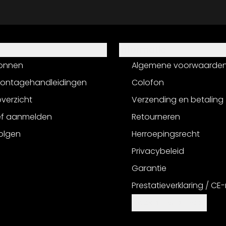
Informatie
onnen
Algemene voorwaarde
montagehandleidingen
Colofon
verzicht
Verzending en betaling
ef aanmelden
Retourneren
olgen
Herroepingsrecht
Privacybeleid
Garantie
Prestatieverklaring / CE
Cookie-instellingen