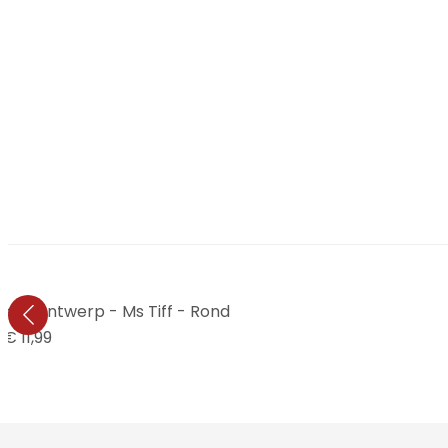
odern ontwerp - Ms Tiff - Rond
€ 11,99