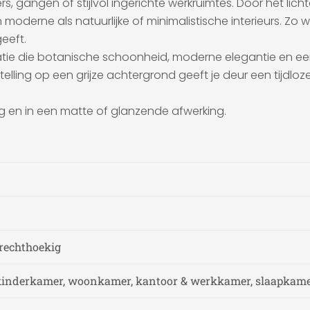
, gangen of stijlvol ingerichte werkruimtes. Door het lic
erne als natuurlijke of minimalistische interieurs. Zo wo
eeft.
atie die botanische schoonheid, moderne elegantie en e
ing op een grijze achtergrond geeft je deur een tijdloze ui
ing en in een matte of glanzende afwerking.
 rechthoekig
kinderkamer, woonkamer, kantoor & werkkamer, slaapkame