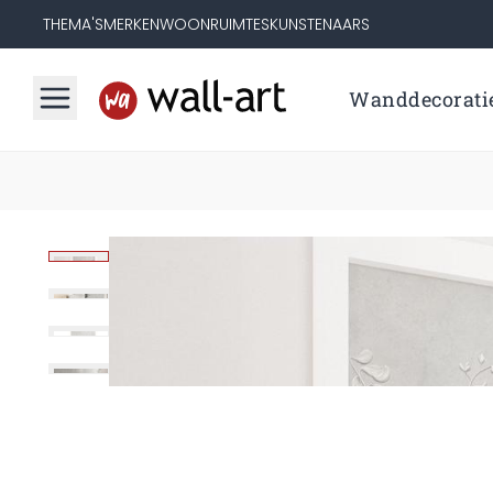
THEMA'S
MERKEN
WOONRUIMTES
KUNSTENAARS
Wanddecorati