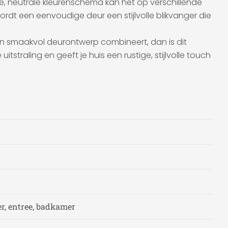
hte, neutrale kleurenschema kan het op verschillende
rdt een eenvoudige deur een stijlvolle blikvanger die
en smaakvol deurontwerp combineert, dan is dit
tstraling en geeft je huis een rustige, stijlvolle touch
r, entree, badkamer