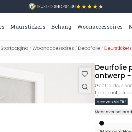
TRUSTED SHOPS
4.30
es
Muurstickers
Behang
Woonaccessoires
M
Startpagina
Woonaccessoires
Decofolie
Deurstickers
/
/
/
Deurfolie 
ontwerp -
Geef je deur een
fijne plantenku
Meer van
Ms Tiff
Meer over het prod
1
Materiaal
:
Hoo