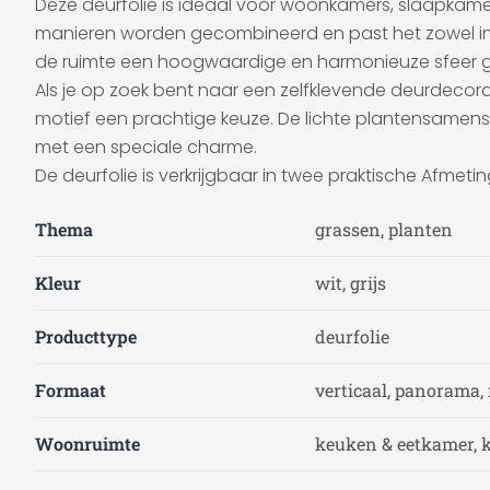
Deze deurfolie is ideaal voor woonkamers, slaapkamers
manieren worden gecombineerd en past het zowel in mod
de ruimte een hoogwaardige en harmonieuze sfeer g
Als je op zoek bent naar een zelfklevende deurdecor
motief een prachtige keuze. De lichte plantensamenstell
met een speciale charme.
De deurfolie is verkrijgbaar in twee praktische Afmet
Thema
grassen, planten
Kleur
wit, grijs
Producttype
deurfolie
Formaat
verticaal, panorama,
Woonruimte
keuken & eetkamer, 