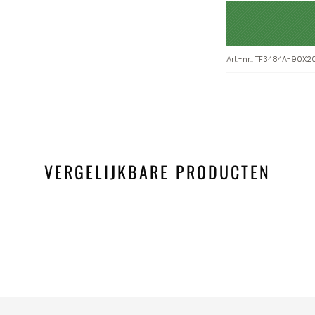
Art.-nr.
:
TF3484A-90X2
VERGELIJKBARE PRODUCTEN