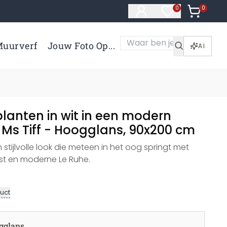
0
Artikelen 
0
Artikelen in verl
uurverf
Jouw Foto Op...
AI
planten in wit in een modern
 Ms Tiff - Hoogglans, 90x200 cm
 stijlvolle look die meteen in het oog springt met
nst en moderne Le Ruhe.
uct
gglans