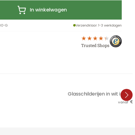
In winkelwagen
00-G
Verzendklaar
: 1-3 werkdagen
Trusted Shops
Glasschilderijen in wit in mo
€ 
vanaf