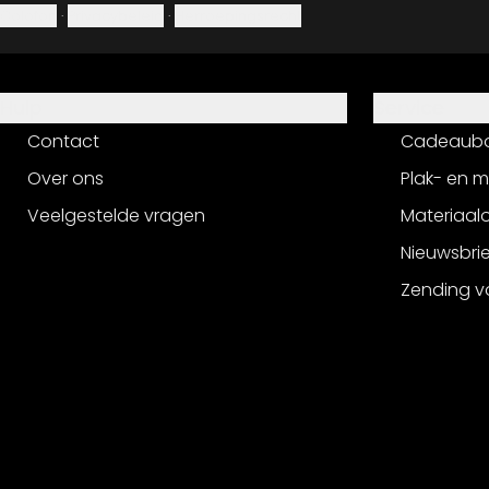
Colofon
·
Privacybeleid
·
Herroepingsrecht
Hulp
Service
Contact
Cadeaub
Over ons
Plak- en 
Veelgestelde vragen
Materiaalo
Nieuwsbri
Zending v