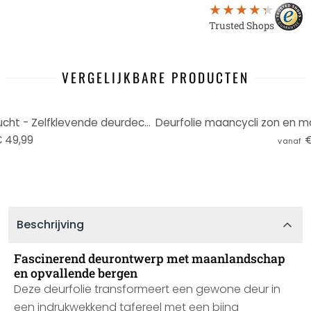
Trusted Shops
VERGELIJKBARE PRODUCTEN
Deurfolie boomtoppen in de lucht - Zelfklevende deurdecoratie
 49,99
€
vanaf
Beschrijving
Fascinerend deurontwerp met maanlandschap
en opvallende bergen
Deze deurfolie transformeert een gewone deur in
een indrukwekkend tafereel met een bijna