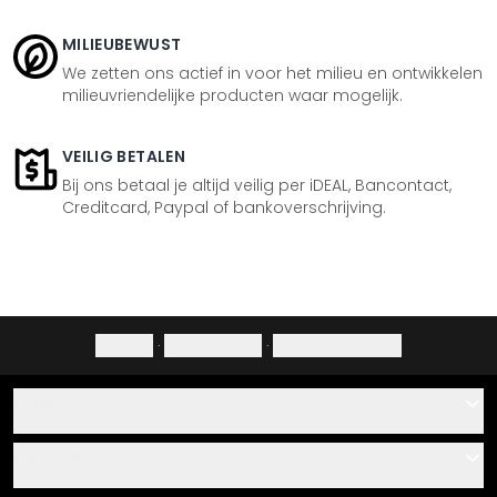
MILIEUBEWUST
We zetten ons actief in voor het milieu en ontwikkelen
milieuvriendelijke producten waar mogelijk.
VEILIG BETALEN
Bij ons betaal je altijd veilig per iDEAL, Bancontact,
Creditcard, Paypal of bankoverschrijving.
Colofon
·
Privacybeleid
·
Herroepingsrecht
Hulp
Contact
Service
Over ons