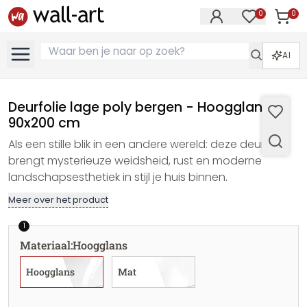
0
0
Artike
Artikelen in 
AI
Deurfolie lage poly bergen - Hoogglans,
90x200 cm
Als een stille blik in een andere wereld: deze deurfolie
brengt mysterieuze weidsheid, rust en moderne
landschapsesthetiek in stijl je huis binnen.
Meer over het product
1
Materiaal
:
Hoogglans
Hoogglans
Mat