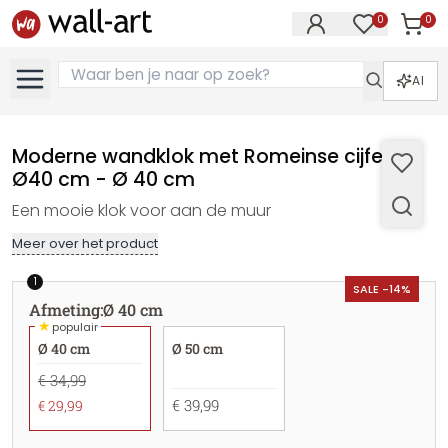
0
0
Artike
Artikelen in 
AI
Moderne wandklok met Romeinse cijfers
Ø40 cm - Ø 40 cm
Een mooie klok voor aan de muur
Meer over het product
1
SALE -14%
Afmeting
:
Ø 40 cm
★
populair
Ø 40 cm
Ø 50 cm
€ 34,99
€ 39,99
€ 29,99