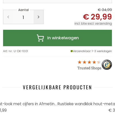
€ 34,99
Aantal
€ 29,99
incl. btw excl. verzending
In winkelwagen
Art.-nr.
:
U-DK-1001
Verzendklaar
: 1-3 werkdagen
Trusted Shops
VERGELIJKBARE PRODUCTEN
Vintage wandklok metaal-hout-look met cijfers in Afmeting Ø30cm
1,99
€ 3