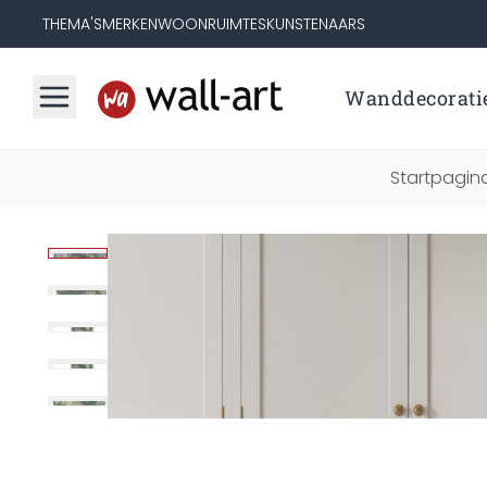
THEMA'S
MERKEN
WOONRUIMTES
KUNSTENAARS
Wanddecorati
Startpagin