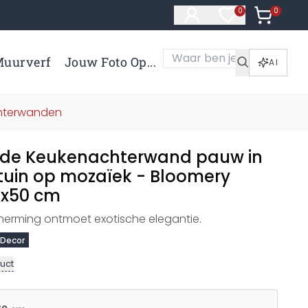
0
Artikelen 
0
Artikelen in verl
uurverf
Jouw Foto Op...
AI
chterwanden
nde Keukenachterwand pauw in
 tuin op mozaïek - Bloomery
0x50 cm
herming ontmoet exotische elegantie.
 Decor
uct