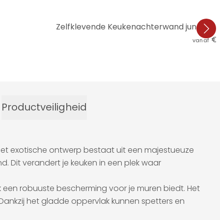
Zelfklevende Keukenachterwand jungle b
€ 
vanaf
Productveiligheid
 Het exotische ontwerp bestaat uit een majestueuze
Dit verandert je keuken in een plek waar
k een robuuste bescherming voor je muren biedt. Het
 Dankzij het gladde oppervlak kunnen spetters en