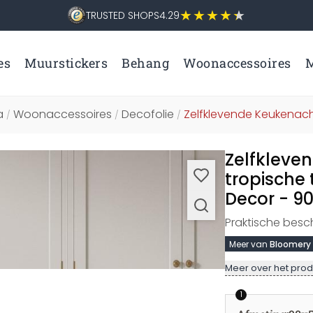
TRUSTED SHOPS
4.29
es
Muurstickers
Behang
Woonaccessoires
M
a
Woonaccessoires
Decofolie
Zelfklevende Keukena
/
/
/
Zelfkleve
tropische
Decor - 9
Praktische besc
Meer van
Bloomery
Meer over het prod
1