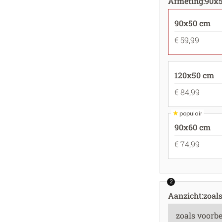
Afmeting
:
90x
90x50 cm
€ 59,99
120x50 cm
€ 84,99
★
populair
90x60 cm
€ 74,99
2
Aanzicht
:
zoal