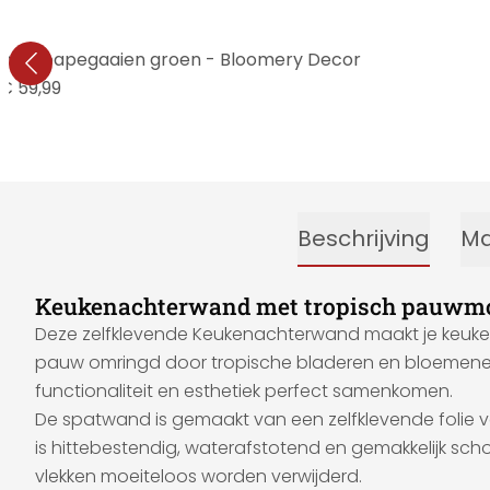
 met papegaaien groen - Bloomery Decor
€ 59,99
Beschrijving
Ma
Keukenachterwand met tropisch pauwmo
Deze zelfklevende Keukenachterwand maakt je keuken n
pauw omringd door tropische bladeren en bloemenele
functionaliteit en esthetiek perfect samenkomen.
De spatwand is gemaakt van een zelfklevende folie va
is hittebestendig, waterafstotend en gemakkelijk scho
vlekken moeiteloos worden verwijderd.