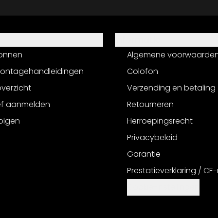
Informatie
onnen
Algemene voorwaarde
montagehandleidingen
Colofon
verzicht
Verzending en betaling
ef aanmelden
Retourneren
olgen
Herroepingsrecht
Privacybeleid
Garantie
Prestatieverklaring / CE
Cookie-instellingen