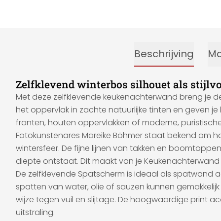
Beschrijving
Ma
Zelfklevend winterbos silhouet als stijl
Met deze zelfklevende keukenachterwand breng je de r
het oppervlak in zachte natuurlijke tinten en geven 
fronten, houten oppervlakken of moderne, puristisch
Fotokunstenares Mareike Böhmer staat bekend om haar
wintersfeer. De fijne lijnen van takken en boomtoppen
diepte ontstaat. Dit maakt van je Keukenachterwand ni
De zelfklevende Spatscherm is ideaal als spatwand ac
spatten van water, olie of sauzen kunnen gemakkel
wijze tegen vuil en slijtage. De hoogwaardige print ac
uitstraling.