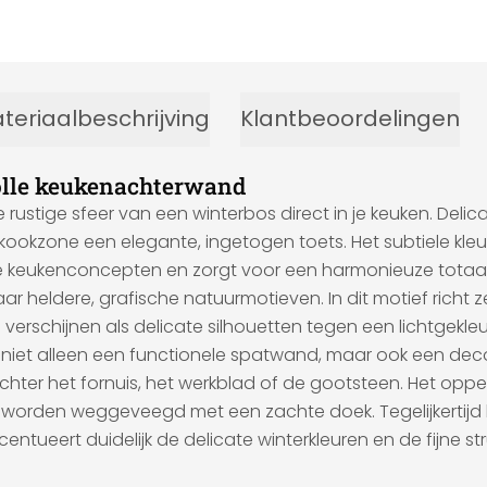
teriaalbeschrijving
Klantbeoordelingen
volle keukenachterwand
ustige sfeer van een winterbos direct in je keuken. Delic
je kookzone een elegante, ingetogen toets. Het subtiele k
e keukenconcepten en zorgt voor een harmonieuze totaalu
 heldere, grafische natuurmotieven. In dit motief richt 
 verschijnen als delicate silhouetten tegen een lichtgekl
et alleen een functionele spatwand, maar ook een decorati
hter het fornuis, het werkblad of de gootsteen. Het oppe
ijk worden weggeveegd met een zachte doek. Tegelijkert
centueert duidelijk de delicate winterkleuren en de fijne 