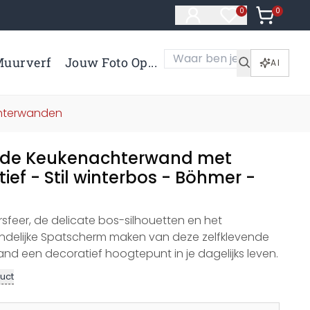
0
Artikelen 
0
Artikelen in verl
uurverf
Jouw Foto Op...
AI
chterwanden
nde Keukenachterwand met
ef - Stil winterbos - Böhmer -
rsfeer, de delicate bos-silhouetten en het
ndelijke Spatscherm maken van deze zelfklevende
d een decoratief hoogtepunt in je dagelijks leven.
uct