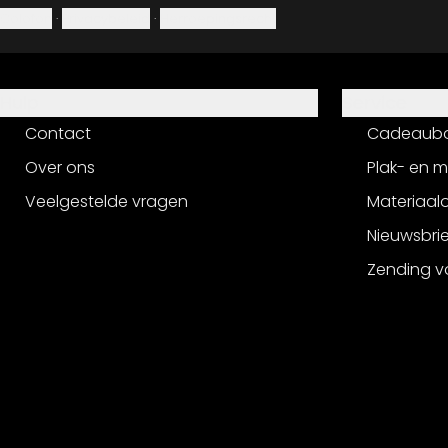
Colofon
·
Privacybeleid
·
Herroepingsrecht
Hulp
Service
Contact
Cadeaub
Over ons
Plak- en 
Veelgestelde vragen
Materiaalo
Nieuwsbri
Zending v