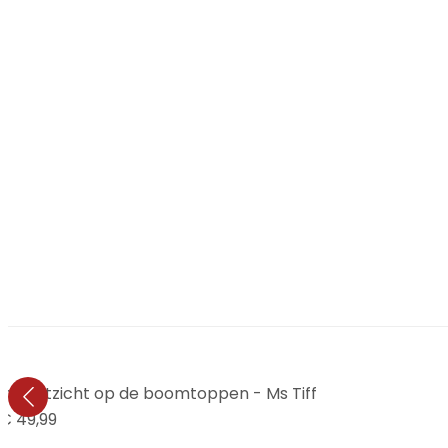
et uitzicht op de boomtoppen - Ms Tiff
€ 49,99