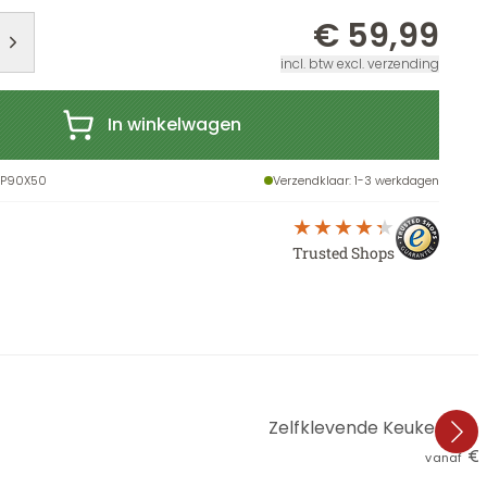
€ 59,99
incl. btw excl. verzending
In winkelwagen
-P90X50
Verzendklaar
: 1-3 werkdagen
Trusted Shops
Zelfklevende Keukenac
€ 
vanaf