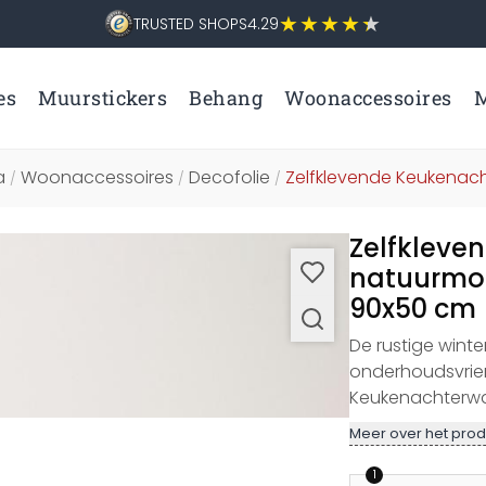
TRUSTED SHOPS
4.29
es
Muurstickers
Behang
Woonaccessoires
M
a
Woonaccessoires
Decofolie
Zelfklevende Keukena
/
/
/
Zelfkleve
natuurmoti
90x50 cm
De rustige winte
onderhoudsvrie
Keukenachterwan
Meer over het prod
1