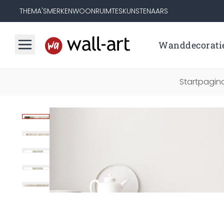
THEMA'S
MERKEN
WOONRUIMTES
KUNSTENAARS
Wanddecorati
Startpagin