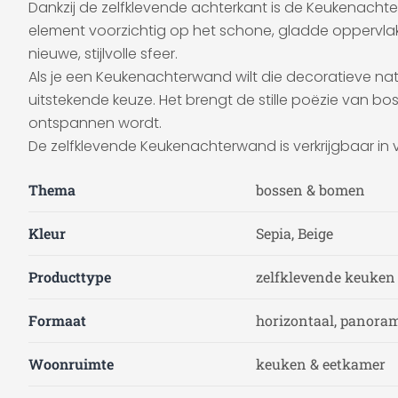
Dankzij de zelfklevende achterkant is de Keukenach
element voorzichtig op het schone, gladde oppervlak. 
nieuwe, stijlvolle sfeer.
Als je een Keukenachterwand wilt die decoratieve natu
uitstekende keuze. Het brengt de stille poëzie van b
ontspannen wordt.
De zelfklevende Keukenachterwand is verkrijgbaar in 
Thema
bossen & bomen
Kleur
Sepia, Beige
Producttype
zelfklevende keuke
Formaat
horizontaal, panoram
Woonruimte
keuken & eetkamer