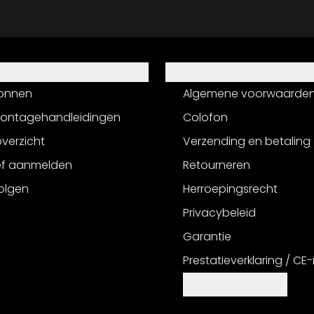
Informatie
onnen
Algemene voorwaarde
montagehandleidingen
Colofon
verzicht
Verzending en betaling
ef aanmelden
Retourneren
olgen
Herroepingsrecht
Privacybeleid
Garantie
Prestatieverklaring / CE
Cookie-instellingen