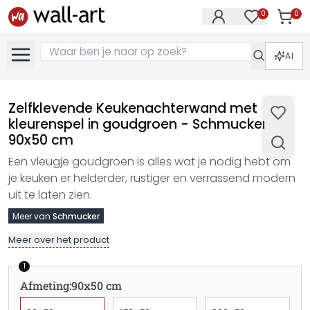
0
0
Artike
Artikelen in 
AI
Zelfklevende Keukenachterwand met
kleurenspel in goudgroen - Schmucker -
90x50 cm
Een vleugje goudgroen is alles wat je nodig hebt om
je keuken er helderder, rustiger en verrassend modern
uit te laten zien.
Meer van
Schmucker
Meer over het product
1
Afmeting
:
90x50 cm