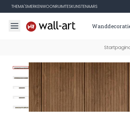
THEMA'S
MERKEN
WOONRUIMTES
KUNSTENAARS
Wanddecorati
Startpagin