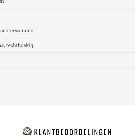
en
n achterwanden
a, rechthoekig
KLANTBEOORDELINGEN