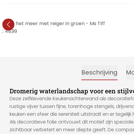
aan het meer met reiger in groen - Ms Tiff
€ 49,99
Beschrijving
Ma
Dromerig waterlandschap voor een stijl
Deze zelfklevende Keukenachterwand als decoratiefolie
rustige vijver tussen fijne, torenhoge stengels, drijv
keuken een sfeer die sereniteit uitstraalt en er tegelijk he
Als decoratieve folie ontvouwt dit motief zijn speci
zichtbaar verbetert en meer diepte geeft. De compos