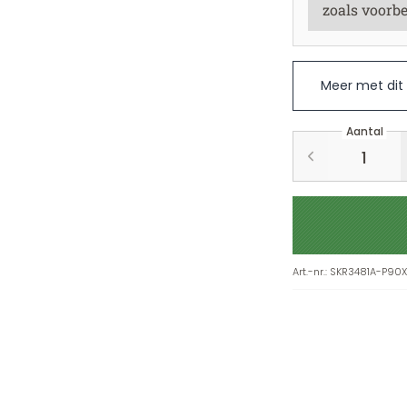
Meer met dit
Aantal
Art.-nr.
:
SKR3481A-P90