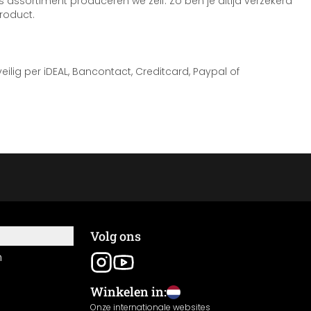
 assortiment produceren we zelf. Zo ben je altijd verzekerd
roduct.
 veilig per iDEAL, Bancontact, Creditcard, Paypal of
Volg ons
n
Winkelen in:
Onze internationale websites