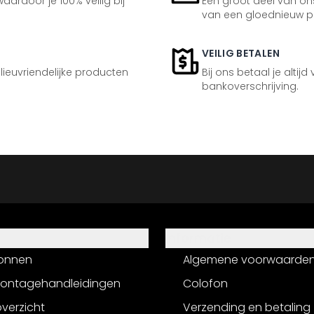
aardoor je 100% veilig bij
Een groot deel van ons
van een gloednieuw p
VEILIG BETALEN
ilieuvriendelijke producten
Bij ons betaal je altijd
bankoverschrijving.
Informatie
onnen
Algemene voorwaarde
montagehandleidingen
Colofon
verzicht
Verzending en betaling