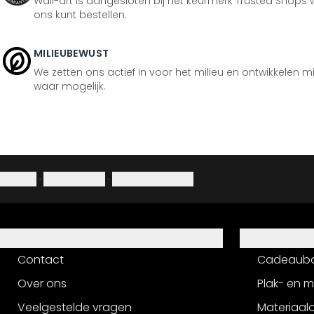
Wall-art is aangesloten bij het keurmerk Trusted Shops w
ons kunt bestellen.
MILIEUBEWUST
We zetten ons actief in voor het milieu en ontwikkelen m
waar mogelijk.
Colofon
·
Privacybeleid
·
Herroepingsrecht
Hulp
Service
Contact
Cadeaub
Over ons
Plak- en 
Veelgestelde vragen
Materiaalo