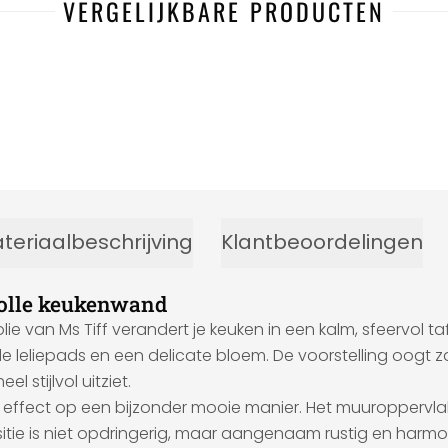
VERGELIJKBARE PRODUCTEN
teriaalbeschrijving
Klantbeoordelingen
volle keukenwand
 van Ms Tiff verandert je keuken in een kalm, sfeervol taf
ende leliepads en een delicate bloem. De voorstelling oogt 
el stijlvol uitziet.
ale effect op een bijzonder mooie manier. Het muuroppervl
itie is niet opdringerig, maar aangenaam rustig en harmo