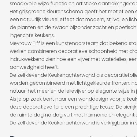
smaakvolle wijze functie en artistieke aantrekkingskr
Het grijsgroene kleurenschema geeft het motief een
een natuurlijk visueel effect dat modern, stijlvol en l
de planten en de zwaan bijzonder zacht en poëtisch 
ingerichte keukens.
Mevrouw Tiff is een kunstenaarsteam dat bekend staa
werken combineren decoratieve schoonheid met dromeri
indrukwekkend zien hoe een vijver met waterlelies, 
aanwezigheid heeft.
De zelfklevende Keukenachterwand als decoratiefolie
worden gecombineerd met lichtgekleurde fronten, nat
natuur, het meer en de lelievijver op elegante wijze in 
Als je op zoek bent naar een wanddesign voor je keuken
deze decoratieve folie een prachtige keuze. De sierl
de ruimte dag na dag vult met harmonie en elegantie
De zelfklevende Keukenachterwand is verkrijgbaar in 