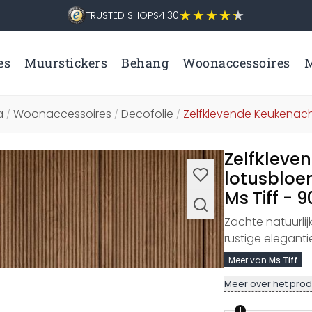
TRUSTED SHOPS
4.30
es
Muurstickers
Behang
Woonaccessoires
M
a
Woonaccessoires
Decofolie
Zelfklevende Keukena
/
/
/
Zelfkleve
lotusbloem
Ms Tiff - 
Zachte natuurlijk
rustige eleganti
Meer van
Ms Tiff
Meer over het prod
1