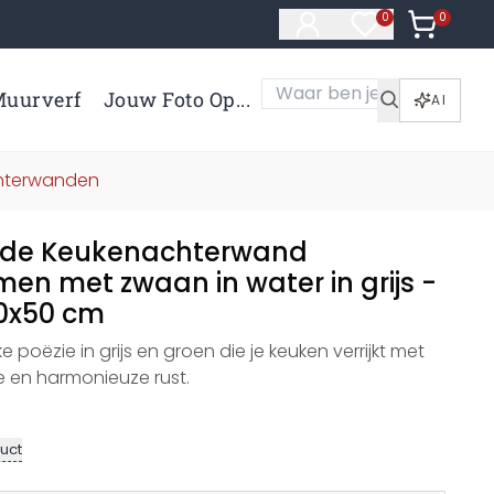
0
Artikelen 
0
Artikelen in verl
uurverf
Jouw Foto Op...
AI
chterwanden
nde Keukenachterwand
en met zwaan in water in grijs -
90x50 cm
e poëzie in grijs en groen die je keuken verrijkt met
e en harmonieuze rust.
uct