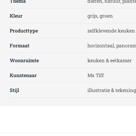
Thema
dieren, natuur, plant
Kleur
grijs, groen
Producttype
zelfklevende keuke
Formaat
horizontaal, panoram
Woonruimte
keuken & eetkamer
Kunstenaar
Ms Tiff
Stijl
illustratie & tekening