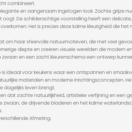
acht combineert.
 elegante en aangenaam ingetogen look. Zachte grijze nu
icht oogt. De schilderachtige voorstelling heeft een delicat
overkomen. Het is precies deze kalme kleurigheid die he
t om haar sfeervolle natuurmotieven, die met veel gevoel
ge diepte en creëren visuele werelden die modern en tijdl
een zwaan en een zacht kleurenschema een ontwerp kunnen 
 is ideaal voor keukens waar een ontspannen en smaakvoll
uurlijke materialen en moderne inrichtingsconcepten. Het
je dagelijks leven brengt.
 dat zachte natuurlijkheid, artistieke verfijning en een ge
ijke zwaan, de drijvende bladeren en het kalme waterland
.
verschillende Afmeting.