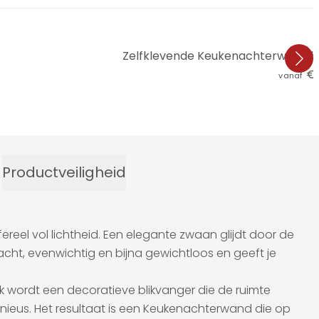
Zelfklevende Keukenachterwand bos
€ 
vanaf
Productveiligheid
ereel vol lichtheid. Een elegante zwaan glijdt door de
zacht, evenwichtig en bijna gewichtloos en geeft je
ak wordt een decoratieve blikvanger die de ruimte
nieus. Het resultaat is een Keukenachterwand die op