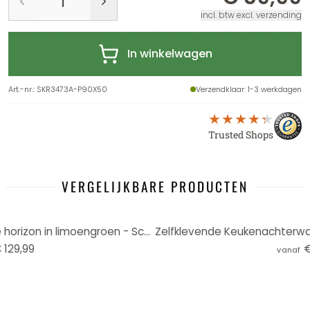
incl. btw excl. verzending
In winkelwagen
Art.-nr.
:
SKR3473A-P90X50
Verzendklaar
: 1-3 werkdagen
Trusted Shops
VERGELIJKBARE PRODUCTEN
Keukenachterwand Abstracte horizon in limoengroen - Schmucker
 129,99
€
vanaf