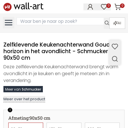
0
0
Artike
Artikelen in 
AI
Zelfklevende Keukenachterwand Gouden
horizon in het avondlicht - Schmucker -
90x50 cm
Deze zelfklevende Keukenachterwand brengt warm
avondlicht in je keuken en geeft je meteen zin in
verandering.
Meer van
Schmucker
Meer over het product
1
Afmeting
:
90x50 cm