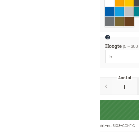
wit
goudgeel
geel
do
azuurblauw
felblauw
lichtgr
tu
zilver
goud
koper
2
Hoogte
(5 – 300
Aantal
Art.-nr.
:
5103-CONFIG