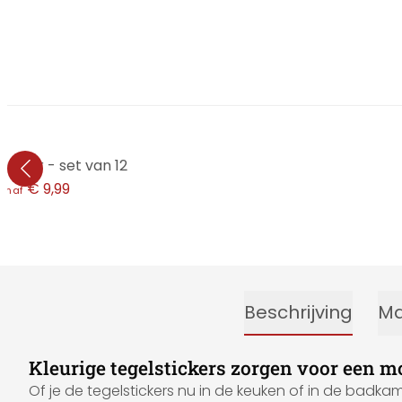
armer - set van 12
€ 9,99
anaf
Beschrijving
Ma
Kleurige tegelstickers zorgen voor een 
Of je de tegelstickers nu in de keuken of in de badka