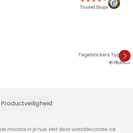
Trusted Shops
Tegelstickers Typisch N
€ 19,35
van
Productveiligheid
n de mooiste in je huis. Met deze wanddecoratie zal