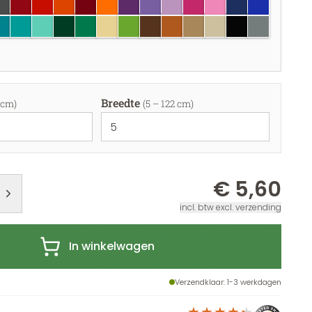
nkergrijs
donkerrood
rood
oranje
wijnrood
lichtoranje
paars
Lavendel
lila
roze
lichtroze
donkerblauw
blauw
ijs
rquoise
lichtturquoise
Mint
donkergroen
groen
Crème
appelgroen
bruin
hazelnootbruin
lichtbruin
Beige
zwart
grijs
Breedte
 cm)
(5 – 122 cm)
€ 5,60
incl. btw excl. verzending
In winkelwagen
Verzendklaar
: 1-3 werkdagen