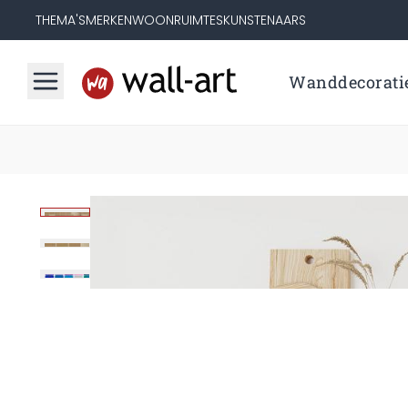
THEMA'S
MERKEN
WOONRUIMTES
KUNSTENAARS
Wanddecorati