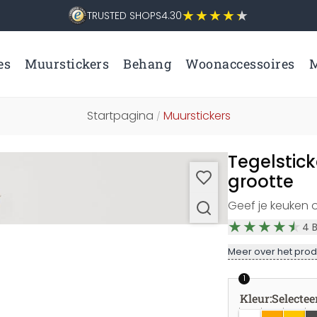
TRUSTED SHOPS
4.30
es
Muurstickers
Behang
Woonaccessoires
M
Startpagina
Muurstickers
/
Tegelstick
grootte
Geef je keuken o
4
Meer over het prod
1
Kleur
:
Selectee