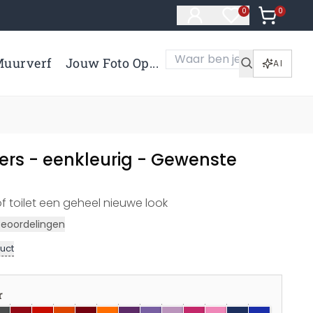
0
Artikelen 
0
Artikelen in verl
uurverf
Jouw Foto Op...
AI
ers - eenkleurig - Gewenste
f toilet een geheel nieuwe look
Beoordelingen
uct
r