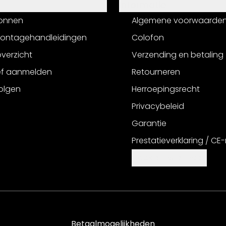
Informatie
onnen
Algemene voorwaarde
montagehandleidingen
Colofon
verzicht
Verzending en betaling
ef aanmelden
Retourneren
olgen
Herroepingsrecht
Privacybeleid
Garantie
Prestatieverklaring / CE
Cookie-instellingen
Betaalmogelijkheden