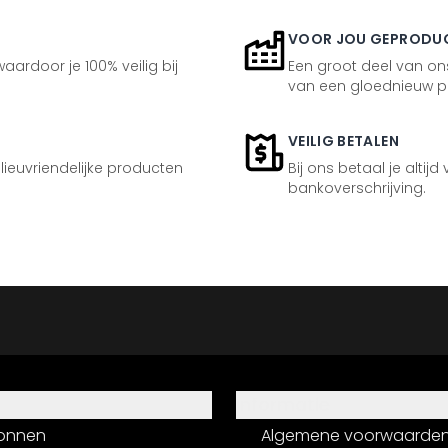
VOOR JOU GEPRODU
aardoor je 100% veilig bij
Een groot deel van ons
van een gloednieuw p
VEILIG BETALEN
ilieuvriendelijke producten
Bij ons betaal je altijd
bankoverschrijving.
Informatie
onnen
Algemene voorwaarde