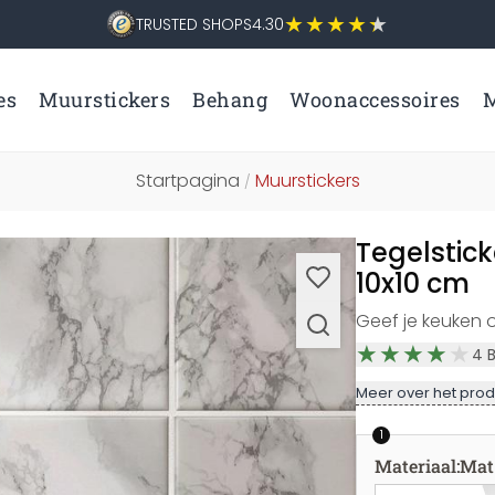
TRUSTED SHOPS
4.30
es
Muurstickers
Behang
Woonaccessoires
M
Startpagina
Muurstickers
/
Tegelstick
10x10 cm
Geef je keuken 
4
Meer over het prod
1
Materiaal
:
Mat