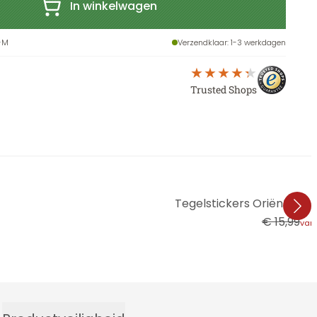
In winkelwagen
-M
Verzendklaar
: 1-3 werkdagen
Trusted Shops
Tegelstickers Oriëntaalse 
€ 15,99
van