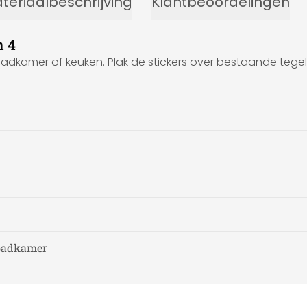
teriaalbeschrijving
Klantbeoordelingen
n 4
badkamer of keuken. Plak de stickers over bestaande tegels
 badkamer