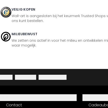
VEILIG KOPEN
Wall-art is aangesloten bij het keurmerk Trusted Shops w
ons kunt bestellen.
MILIEUBEWUST
We zetten ons actief in voor het milieu en ontwikkelen m
waar mogelijk.
Colofon
·
Privacybeleid
·
Herroepingsrecht
Hulp
Service
Contact
Cadeaub