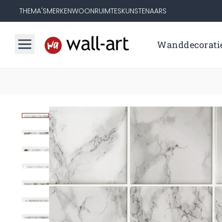
THEMA'S
MERKEN
WOONRUIMTES
KUNSTENAARS
Wanddecorati