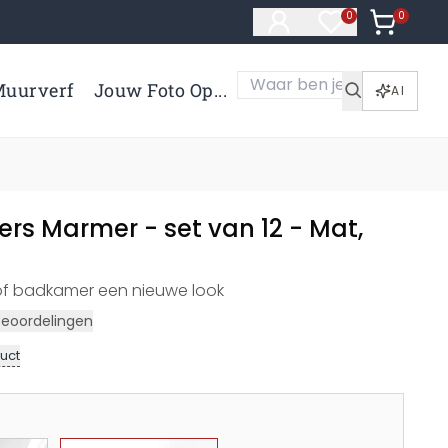
0
Artikelen 
0
Artikelen in verl
uurverf
Jouw Foto Op...
AI
ers Marmer - set van 12 - Mat,
of badkamer een nieuwe look
Beoordelingen
uct