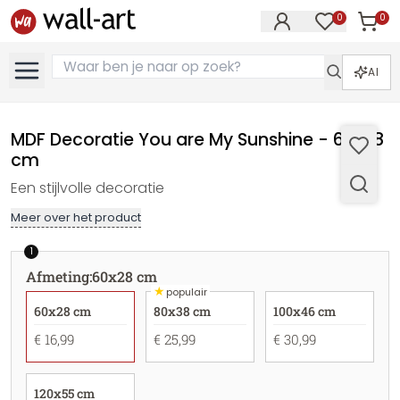
0
0
Artike
Artikelen in 
AI
MDF Decoratie You are My Sunshine - 60x28
cm
Een stijlvolle decoratie
Meer over het product
1
Afmeting
:
60x28 cm
★
populair
60x28 cm
80x38 cm
100x46 cm
€ 16,99
€ 25,99
€ 30,99
120x55 cm